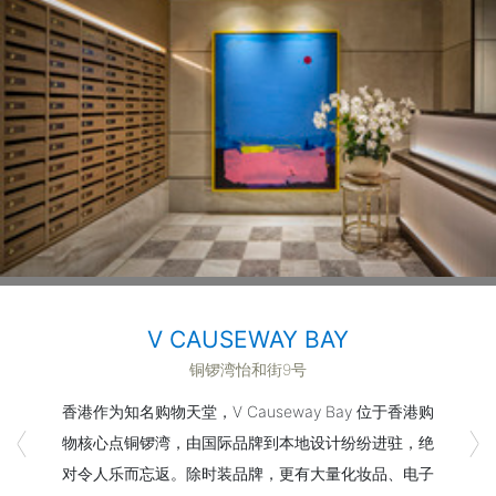
V CAUSEWAY BAY 2
V CAUSEWAY BAY
铜锣湾怡和街9号
香港铜锣湾
香港作为知名购物天堂，V Causeway Bay 位于香港购
作为理想的港岛服务式公寓，V Causeway Bay 2坐拥
物核心点铜锣湾，由国际品牌到本地设计纷纷进驻，绝
优越的地理位置，将铜锣湾的繁华与大坑的魅力尽收眼
对令人乐而忘返。除时装品牌，更有大量化妆品、电子
底。您只需数分钟路程即可抵达铜锣湾购物区，同时亦