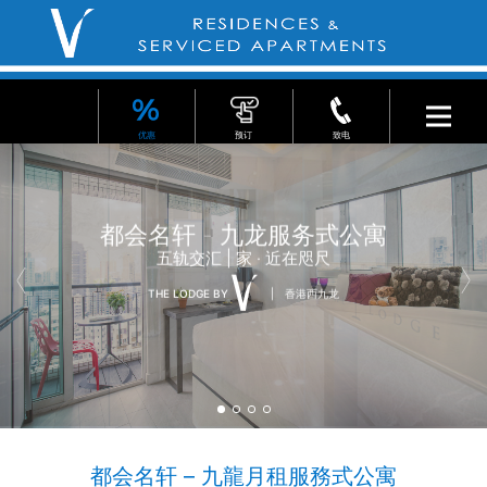
优惠
预订
致电
都会名轩 - 九龙服务式公寓
五轨交汇 | 家 ‧ 近在咫尺
THE LODGE BY
香港西九龙
都会名轩 – 九龍月租服務式公寓