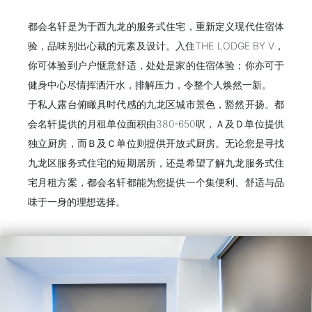
都会名轩是为于西九龙的服务式住宅，重新定义现代住宿体
验，品味别出心裁的元素及设计。入住THE LODGE BY V，
你可体验到户户惬意舒适，处处是家的住宿体验；你亦可于
健身中心尽情挥洒汗水，排解压力，令整个人焕然一新。
于私人露台俯瞰具时代感的九龙区城市景色，豁然开扬。都
会名轩提供的月租单位面积由380-650呎，Ａ及Ｄ单位提供
独立厨房，而Ｂ及Ｃ单位则提供开放式厨房。无论您是寻找
九龙区服务式住宅的短期居所，还是希望了解九龙服务式住
宅月租方案，都会名轩都能为您提供一个集便利、舒适与品
味于一身的理想选择。