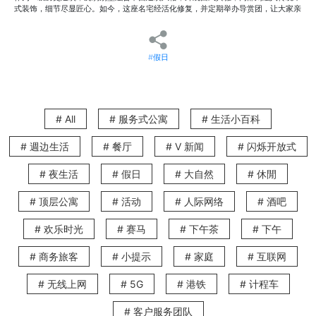
式装饰，细节尽显匠心。如今，这座名宅经活化修复，并定期举办导赏团，让大家亲
身探索这座承载文化与历史的经典建筑。想了解导赏服务详情，可浏览
古迹古物办事
处网站
。
V Causeway bay2坐落于两个历史景点的交汇处，步行到虎豹别墅或马场先难友纪
#假日
念只需十几分钟。沿途将经过香港豪宅区，不但可以沿路欣赏大单位豪宅，亦可感受
铜锣湾的宁静一隅。入住
V Causeway bay2
，可让你可以在五光十色的香港，感受
浓厚的文化气氛。
V Causeway bay2去马场先难友纪念碑：步行约14分钟
V Causeway bay2去虎豹别墅：步行约15分钟
# All
# 服务式公寓
# 生活小百科
铜锣湾避风塘
# 週边生活
# 餐厅
# V 新闻
# 闪烁开放式
铜锣湾避风塘是香港首个避风塘，昔日渔船云集，亦是舢板美食的发源地，驰名的
「避风塘炒蟹」便是诞生于此。同时，这里亦是昔日富豪名流夜宴欢聚的好去处。如
# 夜生活
# 假日
# 大自然
# 休閒
今，铜锣湾避风塘已成为热门摄影打卡地，尤其是堤坝一带，更是远眺维港景致的理
想地点。大家可从铜锣湾世界贸易中心出发，经告士打道小巷步行至码头，先于海旁
欣赏壮丽天际线。另外，亦可搭乘舢板船前往堤坝，感受香港独特的水上文化，更可
# 顶层公寓
# 活动
# 人际网络
# 酒吧
登上渔船，品尝美味的海鲜盛宴。
怡和午炮
# 欢乐时光
# 赛马
# 下午茶
# 下午
怡和午炮位于铜锣湾避风塘，面向九龙，是香港独特的每日报时传统。自19世纪60
# 商务旅客
# 小提示
# 家庭
# 互联网
年代起，每日中午12时，炮台会在摇响八次钟声后鸣放礼炮，这一习俗沿袭至今，成
为城市历史的一部分。时至今日，怡和午炮已成为铜锣湾好去处之一，吸引众多游客
专程前来观赏。大家不妨到此与欣赏放炮，同时与员工拍照留念。
# 无线上网
# 5G
# 港铁
# 计程车
渣甸坊
# 客户服务团队