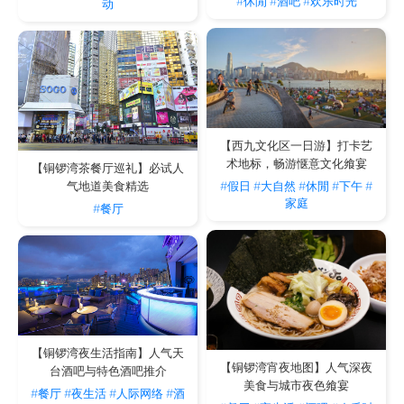
#休閒
#酒吧
#欢乐时光
动
【西九文化区一日游】打卡艺
术地标，畅游惬意文化飨宴
【铜锣湾茶餐厅巡礼】必试人
#假日
#大自然
#休閒
#下午
#
气地道美食精选
家庭
#餐厅
【铜锣湾夜生活指南】人气天
【铜锣湾宵夜地图】人气深夜
台酒吧与特色酒吧推介
美食与城市夜色飨宴
#餐厅
#夜生活
#人际网络
#酒