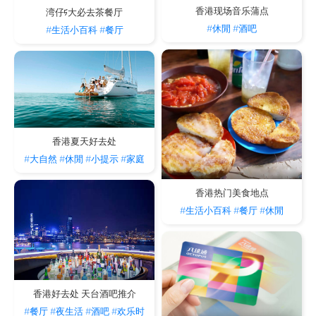
香港现场音乐蒲点
湾仔5大必去茶餐厅
#休閒
#酒吧
#生活小百科
#餐厅
香港夏天好去处
#大自然
#休閒
#小提示
#家庭
香港热门美食地点
#生活小百科
#餐厅
#休閒
香港好去处 天台酒吧推介
#餐厅
#夜生活
#酒吧
#欢乐时