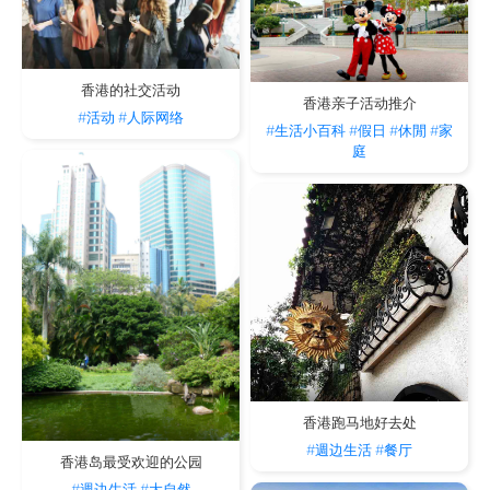
香港的社交活动
香港亲子活动推介
#活动
#人际网络
#生活小百科
#假日
#休閒
#家
庭
香港跑马地好去处
#週边生活
#餐厅
香港岛最受欢迎的公园
#週边生活
#大自然