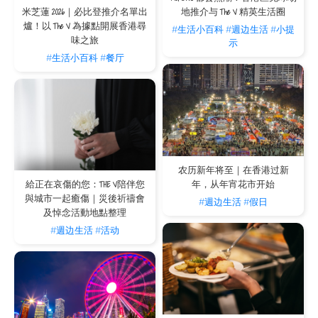
我想深度探索铜锣湾的历史古蹟（如虎豹别墅），
米芝蓮 2026｜必比登推介名單出
地推介与 The V 精英生活圈
入住 The V 哪个服务式住宅最方便？
爐！以 The V 為據點開展香港尋
#生活小百科
#週边生活
#小提
味之旅
推荐您入住位于铜锣湾道25号的 V Causeway Bay 2，从这里出发，步行至充满文化
示
气息的「虎豹别墅」只需约 15 分钟；前往被列为法定古蹟的「马场先难友纪念碑」
#生活小百科
#餐厅
也只需约 14 分钟。沿途您更可漫步经过香港传统豪宅区，在繁华的闹市中感受难得
的宁静与浓厚的历史文化。
铜锣湾避风塘及怡和午炮是著名的打卡热点，从 V
Causeway Bay 出发需要多长时间？
如果您入住 V Causeway Bay，只需步行约 10 分钟，即可抵达铜锣湾避风塘及著名
的怡和午炮。您可以轻松前往避风塘堤坝远眺维港天际线，或是每天中午 12 时准时
欣赏怡和午炮的传统鸣放仪式，感受香港独特的水上文化与百年历史。
The V Causeway Bay 服务式住宅的配套，如何提
农历新年将至｜在香港过新
升我在香港的住宿体验？
年，从年宵花市开始
給正在哀傷的您：THE V陪伴您
與城市一起癒傷｜災後祈禱會
#週边生活
#假日
V Causeway Bay 及 V Causeway Bay 2 提供从开放式、一房至两房套房房型，每
间住宅都备有高级法国厨具，满足住客入厨乐﹔亦备有光纤无线网络，让您随时随地
及悼念活動地點整理
享用极速网络 。无论您是花了一整天探索保良花园等文化古蹟，还是在仅 5 分钟步
#週边生活
#活动
程外的核心购物区血拼，回到 The V，您都能立刻享受完善的生活配套，在香港找犹
如家一般的温暖与舒适。