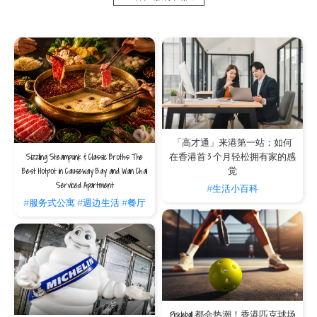
想感受香港的地道风情？渣甸坊都是不可错过的好去处。渣甸坊以怡和洋行创办人威
廉·渣甸命名，并隐藏在铜锣湾闹市中。街道两旁挤满各式摊位，贩售服饰、饰品及
日常杂货，充满浓厚的市井文化，与周边的商业气息截然不同。而在渣甸坊东端，还
蕴藏了一座鲜为人知的香港政府建筑——灯笼洲街市。在这里，你可体验香港传统市
集的魅力，同时购买最新鲜的餸菜，回到服务式酒店烹调粤式佳肴。
保良花园
保良花园位于保良局中座大楼前，保留着传统中式建筑风格，环境幽雅。而园内的
「景贤亭」更建于1957年，朱红圆柱衬托绿瓦双层檐脊，典雅古朴，与西式风格的
中座大楼相映成趣。亭内更刻有历届总理姓名，见证着历史传承与慈善精神。但保良
花园平日并不对外开放，如果想参观，可留意
保良局官网
的开放日资讯。
V Causeway bay距离渣甸坊只需两分钟，而到访保良花园、铜锣湾避风塘及怡和午
「高才通」来港第一站：如何
炮仅约十分钟步程；另外到达购物区，亦只需五分钟。无论是想体验历史文化，还是
Sizzling Steampunk & Classic Broths: The
在香港首 3 个月轻松拥有家的感
感受繁华热闹的你，
V Causeway bay
都是不错的选择。
Best Hotpot in Causeway Bay and Wan Chai
觉
V Causeway bay去渣甸坊：步行约2分钟
Serviced Apartment
#生活小百科
V Causeway bay去铜锣湾避风塘：步行约10分钟
#服务式公寓
#週边生活
#餐厅
V Causeway bay去怡和午炮：步行约10分钟
V Causeway bay去保良花园：步行约9分钟
V Causeway bay及V Causeway bay 2
服务式住宅
提供多种开放式套房，每间都配
有设备齐全的厨房，优雅的室内设计与完善的生活配套设施，让你在香港也能感受到
家的温暖。如欲了解我们的短租住宅方案，欢迎致电
3602 2388
或
填写表格
向我们
查询。
常见问题
Pickleball 都会热潮！香港匹克球场