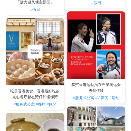
「活力避风塘主题区」
#假日
#假日
恭贺香港运动员在巴黎奥运会
勇创佳绩
吃尽香港美食｜香港最好吃的
点心餐厅都在湾仔和铜锣湾
#服务式公寓
#V 新闻
#活动
#服务式公寓
#餐厅
#休閒