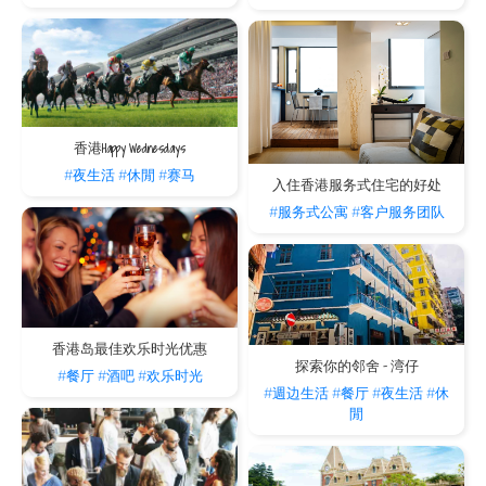
香港Happy Wednesdays
#夜生活
#休閒
#赛马
入住香港服务式住宅的好处
#服务式公寓
#客户服务团队
香港岛最佳欢乐时光优惠
探索你的邻舍 - 湾仔
#餐厅
#酒吧
#欢乐时光
#週边生活
#餐厅
#夜生活
#休
閒