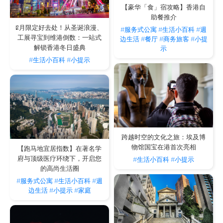
【豪华「食」宿攻略】香港自
助餐推介
12月限定好去处！从圣诞浪漫、
#服务式公寓
#生活小百科
#週
工展寻宝到维港倒数：一站式
边生活
#餐厅
#商务旅客
#小提
解锁香港冬日盛典
示
#生活小百科
#小提示
跨越时空的文化之旅：埃及博
物馆国宝在港首次亮相
【跑马地宜居指数】在著名学
府与顶级医疗环绕下，开启您
#生活小百科
#小提示
的高尚生活圈
#服务式公寓
#生活小百科
#週
边生活
#小提示
#家庭