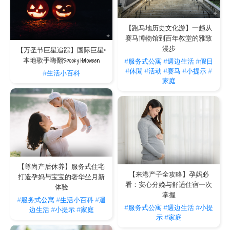
【跑马地历史文化游】一趟从
赛马博物馆到百年教堂的雅致
漫步
【万圣节巨星追踪】国际巨星×
本地歌手嗨翻Spooky Halloween
#服务式公寓
#週边生活
#假日
#休閒
#活动
#赛马
#小提示
#
#生活小百科
家庭
【尊尚产后休养】服务式住宅
【来港产子全攻略】孕妈必
打造孕妈与宝宝的奢华坐月新
看：安心分娩与舒适住宿一次
体验
掌握
#服务式公寓
#生活小百科
#週
#服务式公寓
#週边生活
#小提
边生活
#小提示
#家庭
示
#家庭