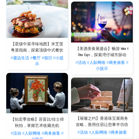
【星级中菜寻味地图】米芝莲
【美酒美食展盛会】畅游 Wine &
粤菜指南，探索顶级中式餐饮
Dine Expo，探索湾仔城市脉动
#週边生活
#餐厅
#假日
#小提
#活动
#人际网络
#商务旅客
#
示
小提示
【璀璨之约】香港珠宝展商务
【拍卖季攻略】苏富比/佳士得
攻略，善用住宿让您事半功倍
秋拍，掌握艺术收藏先机
#活动
#人际网络
#商务旅客
#活动
#人际网络
#商务旅客
#