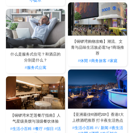
小提示
【铜锣湾购物攻略】潮流、文
青与品味生活族必逛Top 7商场推
荐
什么是服务式住宅？和酒店的
分别是什么？
#休閒
#商务旅客
#家庭
#服务式公寓
【亚洲最佳50酒吧2025】香港8大
【铜锣湾米芝莲餐厅指南】人
上榜酒吧推荐 打卡夜生活热点
气星级美馔与顶级餐饮体验
#生活小百科
#V 新闻
#夜生活
#生活小百科
#餐厅
#假日
#活