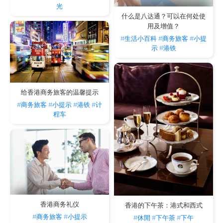
光
什么是八达通？可以在何处使
用及增值？
#生活小百科
#商务旅客
#小提
示
#港铁
给香港商务旅客的温馨提示
#商务旅客
#小提示
#港铁
#计
程车
香港商务礼仪
香港的下午茶：港式和西式
#商务旅客
#小提示
#休閒
#下午茶
#下午