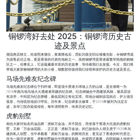
铜锣湾好去处 2025：铜锣湾历史古
迹及景点
潮流商店林立，街道熙来攘往，夜幕降临后，霓虹闪烁交织出璀璨光影，令铜锣湾成
为游客必访之地，更是香港的代表性地标之一。虽然铜锣湾是香港最繁华热闹的购物
区之一，但事实上，它还蕴藏着丰富的历史故事，等待着我们去发掘。今次，我们将
带领大家穿梭铜锣湾的大街小巷，细数那些值得我们珍惜和保护的历史古迹及景点。
马场先难友纪念碑
马场先难友纪念碑位于扫杆埔，即是现今香港大球场上方的山坡，是全港唯一为
1918年跑马地马场大火遇难者而建的纪念碑。纪念碑融合中西建筑风格，最高层设
有凉亭，中间层为纪念牌楼，最低层则立有化宝塔。而地台铺则设花岗石，护土墙呈
弧形，与传统坟地设计呼应。历年来，纪念碑多次修葺，于2015年被列为法定古
迹，东华三院亦延续传统，每年清明祭拜，传承历史记忆。
虎豹别墅
相信大家对知名药油品牌「虎标万金油」并不陌生，而坐落于香港大坑道的虎豹别
墅，又称「万金油花园」，正正是「虎标万金油」的已故创办人胡文虎于1935年兴
建的私人别墅，当中承载着「虎标万金油」的辉煌历史，更见证了香港的时代变迁。
作为一级历史建筑，虎豹别墅融合中西建筑风格，外观西式典雅，内部则融入传统中