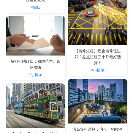
古迹及景点
#假日
【装修短租】屋企装修住边
好？盘点短租三个月最好选
短租租约须知：租约范本、条
择！
款攻略
#小提示
#小提示
港岛短租选择：湾仔、铜锣湾