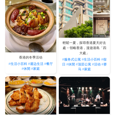
輕鬆一夏，探尋香港夏天好去
處 -- 領略香港，漫遊港島「四
大處」
香港的冬季活动
#服务式公寓
#生活小百科
#假
#生活小百科
#週边生活
#餐厅
日
#休閒
#顶层公寓
#活动
#赛
#休閒
#家庭
马
#家庭