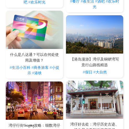
#餐厅
#夜生活
#酒吧
#欢乐时
吧
#欢乐时光
光
什么是八达通？可以在何处使
【港岛漫游】湾仔及铜锣湾写
用及增值？
意行山路线精选
#生活小百科
#商务旅客
#小提
#假日
#大自然
示
#港铁
湾仔好去处：湾仔历史古迹、
湾仔行街Shopping攻略：细数湾仔