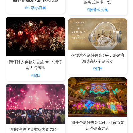
Tram Ride in Hong Kong: Tourist Guide
服务式住宅一览
#生活小百科
#服务式公寓
铜锣湾圣诞好去处 2024：铜锣湾
精选商场圣诞活动
灣仔除夕倒數好去處 2025：灣仔
兩大海濱區
#假日
#假日
湾仔圣诞好去处 2024：利东街欢
庆圣诞夜之选
铜锣湾除夕倒数好去处 2025：