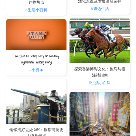
活化景点及附近酒店选择
购物热点
#週边生活
#生活小百科
The Guide to Stamp Duty on Tenancy
Agreement in Hong Kong
探索香港博彩文化：跑马与投
#小提示
注站指南
#生活小百科
铜锣湾好去处 2025：铜锣湾历史