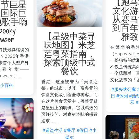
【跑马
圣节巨星
文化游
】国际巨
从赛马
地歌手嗨
到百年
ooky
【星级中菜寻
雅致
oween
味地图】米芝
在繁华的香
寻找最具格调的
莲粤菜指南，
（Happy Va
？2025年香港
一份独特的优
探索顶级中式
来首个大型户外
不仅是传统高
乐嘉年华——
餐饮
一个蕴藏着丰
oween」 ...
文化故事的「城市
香港，这座被誉为「美食之
活小百科
都」的城市，以其丰富多元的
#服务式公寓
饮食文化吸引着全球饕客。而
日
#休閒
#活
在这片美食天堂中，粤菜无疑
示
是皇冠上的明珠。它以精致的
烹饪技艺、对食材本味的极致
追求， ...
#週边生活
#餐厅
#假日
#小
提示