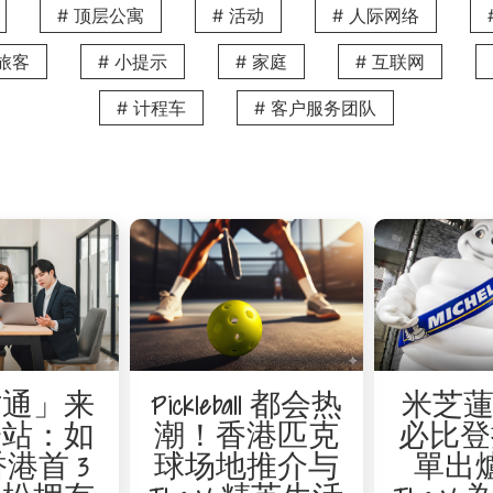
# 顶层公寓
# 活动
# 人际网络
主打多元且更新迅速的日韩时装与饰品，深受年轻人和学生喜爱。这
分钟；从 V Causeway Bay 2 步行约10分钟。
务旅客
# 小提示
# 家庭
# 互联网
# 计程车
# 客户服务团队
卡购物地标
多国际知名品牌，并经常举办大型展览与节庆活动，不仅是购物
分钟；从 V Causeway Bay 2 步行约11分钟。
的潮流地标
地区著名的购物、娱乐及消闲热点。商场云集近130间国际及本地品
才通」来
Pickleball 都会热
米芝蓮 
亲子、用餐还是休闲娱乐都非常齐全，是家庭和年轻人平日及假
一站：如
潮！香港匹克
必比登
港首 3
球场地推介与
單出
分钟；从 V Causeway Bay 2 步行约6分钟。