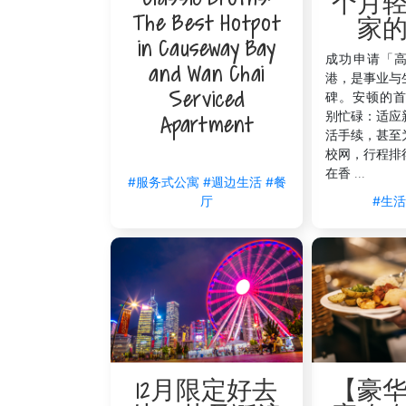
个月
The Best Hotpot
家
in Causeway Bay
成功申请「
and Wan Chai
港，是事业与
Serviced
碑。安顿的首
别忙碌：适应
Apartment
活手续，甚至
漫游铜锣湾，时尚与生活并存：V Cau
校网，行程排
在香 ...
漫游铜锣湾，时尚与生活在此完美交融。这
#服务式公寓
#週边生活
#餐
Causeway Bay
（铜锣湾怡和街9-15号）或
V
#生
厅
到我们为您提供的卓越客户服务，让购物之
V Causeway Bay 致力为您打造一
全与便捷。寓所内设有极速Wi-Fi同智能
讯、交通建议，甚至可以帮您预订餐饮或特
洁，血拼归来后可以彻底放松。而行李寄存
选择 V Causeway Bay 或 V Ca
验。
【豪
12月限定好去