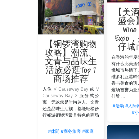
【美
盛会
Wine 
Exp
【铜锣湾购物
仔城
攻略】潮流、
在香港的年度
文青与品味生
有什么比美酒
活族必逛Top 7
燃城市热情了
维多利亚港畔
商场推荐
香与美食的诱
入住 V Causeway Bay 或 V
这场被誉为亚
Causeway Bay 2 服务式公
佳肴 ...
寓，无论您是时尚达人、文青
#活动
#人际
还是品味生活族，都能轻松步
#
行畅游铜锣湾最具特色的商场
...
#休閒
#商务旅客
#家庭