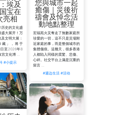
您與城市一起
：埃及
癒傷｜災後祈
国宝在
禱會及悼念活
次亮相
動地點整理
年历史的文化盛
港盛大展开！万
宏福苑火災奪走了無數家庭所
埃及文明大展：
珍愛的一切，這不只是災場附
珍藏」，将于
近家庭的事，而是整個城市的
0日至2026年8
集體傷痕。這幾天，很多香港
宫文化博 ...
人都陷入同樣的震驚、悲傷、
心碎。社交平台上滿是沉重的
科
#小提示
留言 ...
#週边生活
#活动