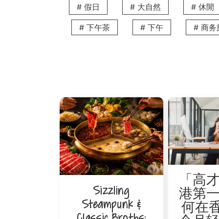
# 假日
# 大自然
# 休閒
La Foret 是日韩风格潮流的集中地，
交通： 从 V Causeway Bay 步行约4
# 下午茶
# 下午
# 商
6. 时代广场（Times Square） - 打
作为铜锣湾的地标性商场，时代广场云集众
交通： 从 V Causeway Bay 步行约8
7. 铜锣湾皇室堡 - 购物、美食与娱乐
皇室堡（Windsor House）是铜锣湾
「高
Sizzling
院和大型电脑及数码广场。这里不论购物、
港第
Steampunk &
何在香
交通： 从 V Causeway Bay 步行约3
Classic Broths: