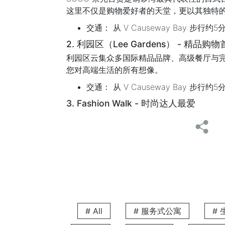
这里不仅是购物爱好者的天堂，更以其独特
交通： 从 V Causeway Bay 步行约5
2. 利园区（Lee Gardens） - 精品购
利园区云集众多国际精品品牌、高级餐厅与
您对高端生活的所有想像。
交通： 从 V Causeway Bay 步行约5
3. Fashion Walk - 时尚达人最爱
Fashion Walk 以其独特的户外街
打卡拍照与美食探索的理想之地，让每一次
交通： 从 V Causeway Bay 步行约4
4. 希慎广场（Hysan Place） - 年轻
希慎广场云集众多日系品牌，结合多元购物
潮流与新鲜感的所有追求。
交通： 从 V Causeway Bay 步行约4
# All
# 服务式公寓
#
5. La Foret - 日韩风格潮流集中地