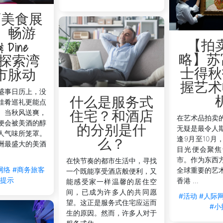
酒美食展
】畅游
【拍
& Dine
略】苏
o，探索湾
士得秋
市脉动
握艺术
盛事日历上，没
什么是服务式
佳肴巡礼更能点
。当秋风送爽，
住宅？和酒店
在艺术品拍卖
便会被美酒的醇
的分别是什
无疑是最令人
人气味所笼罩。
逢9月至10月
么？
洲最盛大的美酒
目光便会聚焦
市。作为东西
在快节奏的都市生活中，寻找
网络
#商务旅客
全球重要的艺
一个既能享受酒店般便利，又
小提示
香港 ...
能感受家一样温馨的居住空
间，已成为许多人的共同愿
#活动
#人际
望。这正是服务式住宅应运而
#小
生的原因。然而，许多人对于