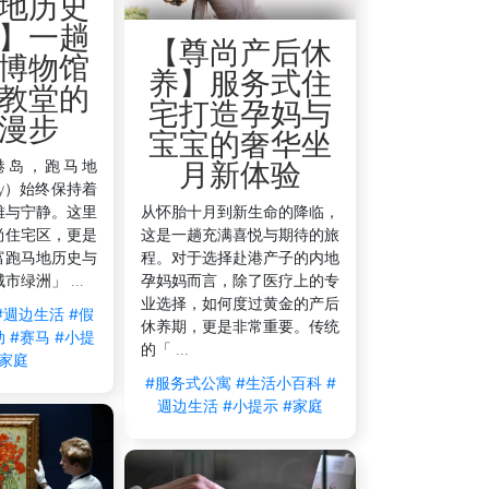
地历史
】一趟
【尊尚产后休
博物馆
养】服务式住
教堂的
宅打造孕妈与
漫步
宝宝的奢华坐
港岛，跑马地
月新体验
lley）始终保持着
雅与宁静。这里
从怀胎十月到新生命的降临，
尚住宅区，更是
这是一趟充满喜悦与期待的旅
富跑马地历史与
程。对于选择赴港产子的内地
绿洲」 ...
孕妈妈而言，除了医疗上的专
业选择，如何度过黄金的产后
#週边生活
#假
休养期，更是非常重要。传统
动
#赛马
#小提
的「 ...
#家庭
#服务式公寓
#生活小百科
#
週边生活
#小提示
#家庭