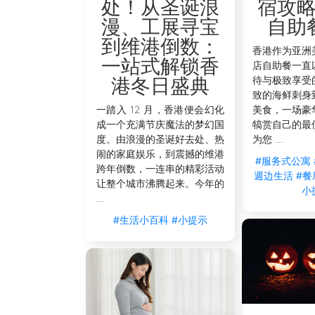
宿攻
处！从圣诞浪
自助
漫、工展寻宝
到维港倒数：
香港作为亚洲
一站式解锁香
店自助餐一直
待与极致享受
港冬日盛典
致的海鲜刺身
美食，一场豪
一踏入 12 月，香港便会幻化
犒赏自己的最
成一个充满节庆魔法的梦幻国
为您 ...
度。由浪漫的圣诞好去处、热
闹的家庭娱乐，到震撼的维港
#服务式公寓
跨年倒数，一连串的精彩活动
週边生活
#餐
让整个城市沸腾起来。今年的
小
...
#生活小百科
#小提示