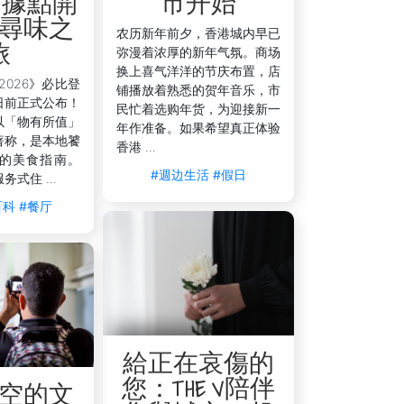
 為據點開
市开始
尋味之
农历新年前夕，香港城内早已
旅
弥漫着浓厚的新年气氛。商场
换上喜气洋洋的节庆布置，店
2026》必比登
铺播放着熟悉的贺年音乐，市
日前正式公布！
民忙着选购年货，为迎接新一
以「物有所值」
年作准备。如果希望真正体验
著称，是本地饕
香港 ...
的美食指南。
感受城市的活力与品味。入住
V
#週边生活
#假日
务式住 ...
能轻松步行畅游以上精选商场，更能享受
百科
#餐厅
准备好为您提供协助，确保您购物归来后的安
线。专属客户支援热线提供购物区周边资
床单更换服务，确保您的寓所时刻保持整
可更灵活地安排行程。
的时尚魅力与都会活力中，收获难忘的住宿与购物体
給正在哀傷的
您：THE V陪伴
空的文