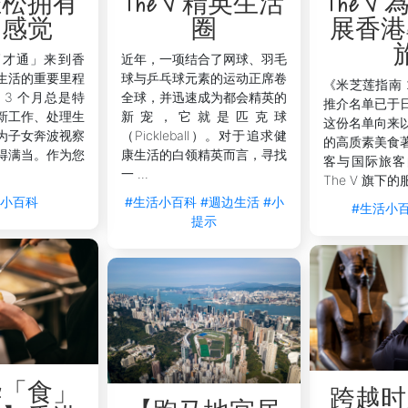
轻松拥有
The V 精英生活
The V
的感觉
圈
展香港
高才通」来到香
近年，一项结合了网球、羽毛
生活的重要里程
球与乒乓球元素的运动正席卷
《米芝莲指南 
 3 个月总是特
全球，并迅速成为都会精英的
推介名单已于
新工作、处理生
新宠，它就是匹克球
这份名单向来
为子女奔波视察
（Pickleball）。对于追求健
的高质素美食
seway Bay 助您尽享都会精华
得满当。作为您
康生活的白领精英而言，寻找
客与国际旅客
一 ...
里的特色商场带来多元购物与打卡体验，让您深入本地潮流圈，
The V 旗下的服
 Causeway Bay 2
（香港铜锣湾道25号）
服务式公寓
，您不仅
活小百科
#生活小百科
#週边生活
#小
#生活小
旅更加无忧。
提示
个方便舒适慨「家外之家」。我们提供24小时礼宾及保安团队，随时
家居控制，方便您轻松查看最新潮流资讯，或计划下一站的购物路
色活动，令您的城市探索更顺畅。此外，我们亦有专业的清洁及
与灵活入住安排，则让您无需担心购物战利品的存放问题，同时
useway Bay 2，每一个购物时刻都值得期待，让您在铜锣湾独有
华「食」
跨越时