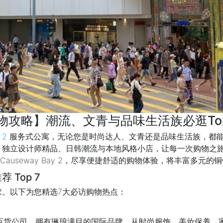
物攻略】潮流、文青与品味生活族必逛Top
 2
服务式公寓，无论您是时尚达人、文青还是品味生活族，都
、独立设计师精品、日韩潮流与本地风格小店，让每一次购物之
 或 V Causeway Bay 2，尽享便捷舒适的购物体验，将丰富多
Top 7
求。以下为您精选7大必访购物热点：
式百货公司，拥有琳琅满目的国际品牌，从时尚服饰、美妆保养、