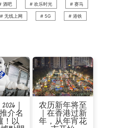
# 酒吧
# 欢乐时光
# 赛马
里是潮流达人紧贴时尚脉搏的必访之选。
# 无线上网
# 5G
# 港铁
的首选，更是人气极高的打卡热点。
牌店铺、逾20间餐厅、儿童玩具王国、电影
2026｜
农历新年将至
日热门的消费地点。
推介名
｜在香港过新
爐！以
年，从年宵花