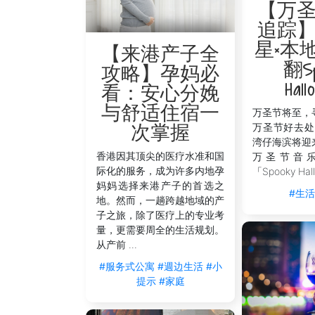
【万
追踪
星×本
【来港产子全
翻Sp
攻略】孕妈必
Hall
看：安心分娩
与舒适住宿一
万圣节将至，
万圣节好去处
次掌握
湾仔海滨将迎
香港因其顶尖的医疗水准和国
万圣节音
际化的服务，成为许多内地孕
「Spooky Hall
妈妈选择来港产子的首选之
#生
地。然而，一趟跨越地域的产
子之旅，除了医疗上的专业考
量，更需要周全的生活规划。
从产前 ...
#服务式公寓
#週边生活
#小
提示
#家庭