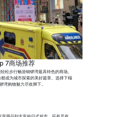
 7商场推荐
能轻松步行畅游铜锣湾最具特色的商场。
旅都成为城市探索的美好篇章。选择下榻
元的铜锣湾购物魅力尽收脚下。
家居用品到丰富的日式超市，应有尽有。