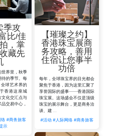
卖季攻
【璀璨之约】
富比/佳
香港珠宝展商
拍，掌
务攻略，善用
收藏先
住宿让您事半
机
功倍
的世界里，秋季
期待的季节。每
每年，全球珠宝界的目光都会
，全球艺术界的
聚焦于香港，因为这里汇聚了
于香港这座城
享誉国际的盛事——香港国际
方文化交汇点与
珠宝展。这场盛会不仅是顶级
术品交易中心，
珠宝的展示舞台，更是商务洽
谈、建 ...
网络
#商务旅客
#活动
#人际网络
#商务旅客
提示