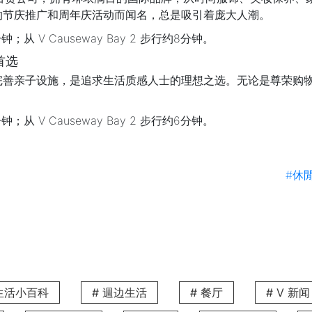
的节庆推广和周年庆活动而闻名，总是吸引着庞大人潮。
分钟；从 V Causeway Bay 2 步行约8分钟。
物首选
完善亲子设施，是追求生活质感人士的理想之选。无论是尊荣购
分钟；从 V Causeway Bay 2 步行约6分钟。
区设计，巧妙融合高端品牌与潮流小店，营造出充满艺术气息的购物氛
#休
造访都成为感官与品味的双重享受。
分钟；从 V Causeway Bay 2 步行约8分钟。
潮流聚点
与娱乐空间，成为年轻人与潮流爱好者的活力聚脚地。无论是时
分钟；从 V Causeway Bay 2 步行约8分钟。
 生活小百科
# 週边生活
# 餐厅
# V 新闻