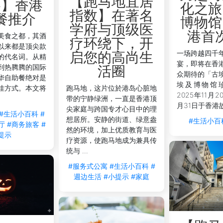
【跑马地宜居
略】香港
化之旅
指数】在著名
餐推介
博物馆
学府与顶级医
港首
美食之都，其酒
疗环绕下，开
以来都是顶尖款
一场跨越四千
启您的高尚生
的代名词。从精
宴，即将在香
到热腾腾的国际
活圈
众期待的「古
华自助餐绝对是
埃及博物馆
佳方式。本文将
跑马地，这片位於港岛心脏地
2025年11月2
带的宁静绿洲，一直是香港顶
月31日于香港故
尖家庭与跨国专才心目中的理
#生活小百科
#
想居所。安静的街道、绿意盎
#生活小百
厅
#商务旅客
#
然的环境，加上优质教育与医
提示
疗资源，使跑马地成为兼具传
统与 ...
#服务式公寓
#生活小百科
#
週边生活
#小提示
#家庭