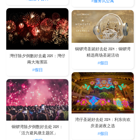
#服务式公寓
铜锣湾圣诞好去处 2024：铜锣湾
精选商场圣诞活动
灣仔除夕倒數好去處 2025：灣仔
兩大海濱區
#假日
#假日
湾仔圣诞好去处 2024：利东街欢
庆圣诞夜之选
铜锣湾除夕倒数好去处 2025：
「活力避风塘主题区」
#假日