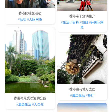
香港的社交活动
香港亲子活动推介
#活动
#人际网络
#生活小百科
#假日
#休閒
#家
庭
香港跑马地好去处
#週边生活
#餐厅
香港岛最受欢迎的公园
#週边生活
#大自然