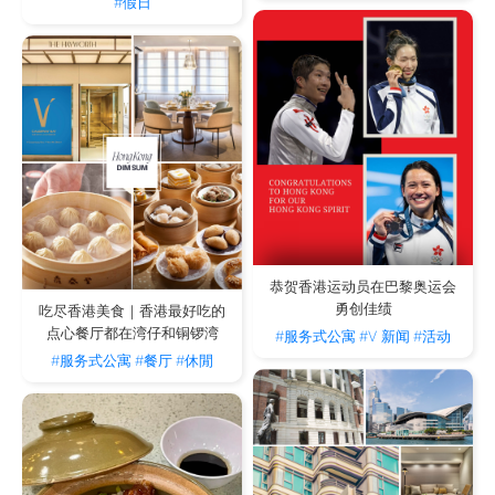
#假日
恭贺香港运动员在巴黎奥运会
勇创佳绩
吃尽香港美食｜香港最好吃的
点心餐厅都在湾仔和铜锣湾
#服务式公寓
#V 新闻
#活动
#服务式公寓
#餐厅
#休閒