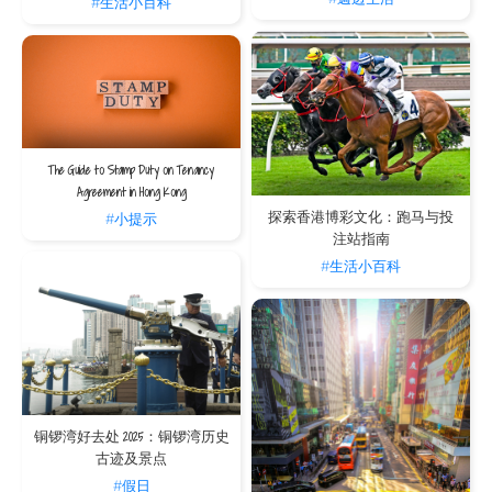
#生活小百科
The Guide to Stamp Duty on Tenancy
Agreement in Hong Kong
探索香港博彩文化：跑马与投
#小提示
注站指南
#生活小百科
铜锣湾好去处 2025：铜锣湾历史
古迹及景点
#假日