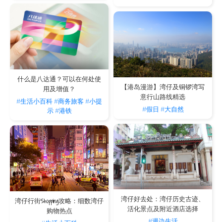
什么是八达通？可以在何处使
【港岛漫游】湾仔及铜锣湾写
用及增值？
意行山路线精选
#生活小百科
#商务旅客
#小提
#假日
#大自然
示
#港铁
湾仔好去处：湾仔历史古迹、
湾仔行街Shopping攻略：细数湾仔
活化景点及附近酒店选择
购物热点
#週边生活