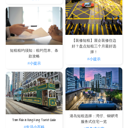
【装修短租】屋企装修住边
好？盘点短租三个月最好选
短租租约须知：租约范本、条
择！
款攻略
#小提示
#小提示
港岛短租选择：湾仔、铜锣湾
Tram Ride in Hong Kong: Tourist Guide
服务式住宅一览
#生活小百科