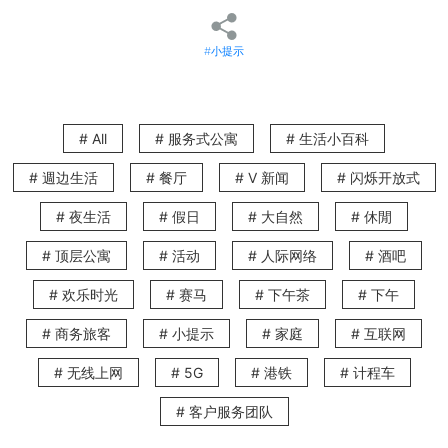
的租户甚少会购置家俬或电器，而是使用由业主提供的家俬或电器，租约上需列明若
该家俬或电器有何损毁或故障，需由哪一方负上支付维修或更换的费用的责任；另外
租约上亦会列明租金金额及缴交期限等租金相关细节。短期租用单位与普通租约一样
#小提示
具有法律效力，一旦租期完结前有任何争议，双方就可按租约订明的条款处理，保障
业主及租客双方的权益。
租约内必需包含的条款
以下是业主及租客的个人资料、租金金额、租约的签订日期外，一份正式的租约中应
# All
# 服务式公寓
# 生活小百科
该要包含的条款：
租期
# 週边生活
# 餐厅
# V 新闻
# 闪烁开放式
租约须列明租客租用相关单位的租期，租约中会将租约生效的第一日设为「起租
# 夜生活
# 假日
# 大自然
# 休閒
日」。
上期及按金
# 顶层公寓
# 活动
# 人际网络
# 酒吧
租约上会列明租客需在签约时缴付的按金及上期金额，上期金额指预付第一个月租
金。
# 欢乐时光
# 赛马
# 下午茶
# 下午
业主及租客需负责的费用
# 商务旅客
# 小提示
# 家庭
# 互联网
一般而言，业主需缴付因单位结构问题的维修费用、大厦管理费等；而租客需负责的
费用则包括水费、电费、煤气及网络等服务的费用，惟服务式住宅一般会将这些费用
纳入到租金中，无需额外支付。而业主提供的电器及家俬的维修、更换费用，一般会
# 无线上网
# 5G
# 港铁
# 计程车
在租约上列明需要由哪一方负责，并在需要维修时根据租约订明的条款处理。
# 客户服务团队
以上是一般短期租约内必具备的条款，惟每一个出租的单位状况及条件各有不同，部
份业主可能会额外加入其他细则，因此每份租约订明的条款或有不同，签订时需额外
注意。