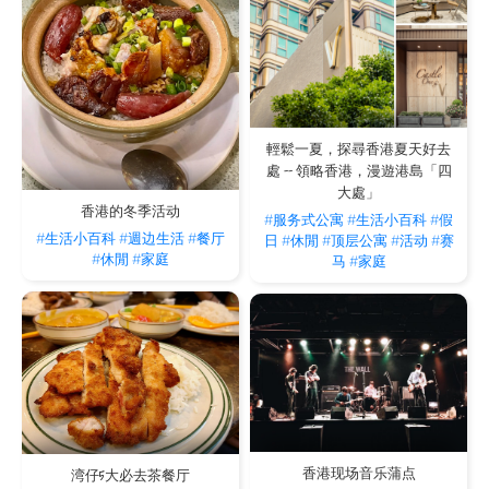
輕鬆一夏，探尋香港夏天好去
處 -- 領略香港，漫遊港島「四
大處」
香港的冬季活动
#服务式公寓
#生活小百科
#假
#生活小百科
#週边生活
#餐厅
日
#休閒
#顶层公寓
#活动
#赛
#休閒
#家庭
马
#家庭
香港现场音乐蒲点
湾仔5大必去茶餐厅