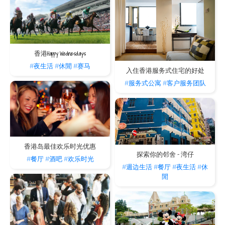
香港Happy Wednesdays
#夜生活
#休閒
#赛马
入住香港服务式住宅的好处
#服务式公寓
#客户服务团队
香港岛最佳欢乐时光优惠
探索你的邻舍 - 湾仔
#餐厅
#酒吧
#欢乐时光
#週边生活
#餐厅
#夜生活
#休
閒