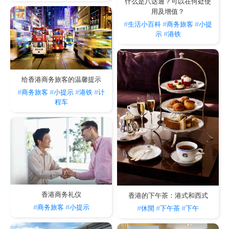
什么是八达通？可以在何处使
用及增值？
#生活小百科
#商务旅客
#小提
示
#港铁
给香港商务旅客的温馨提示
#商务旅客
#小提示
#港铁
#计
程车
香港商务礼仪
香港的下午茶：港式和西式
#商务旅客
#小提示
#休閒
#下午茶
#下午