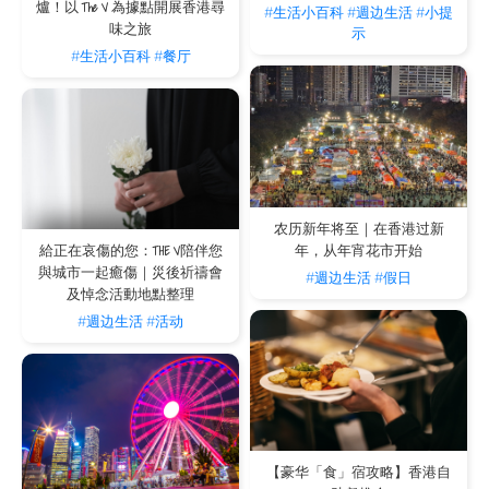
关于短租租约的常见问题
爐！以 The V 為據點開展香港尋
#生活小百科
#週边生活
#小提
我计划在香港短租一个月或以上，签署服务式住宅
味之旅
示
协议与一般私人住宅租约有什么分别？
#生活小百科
#餐厅
对于需要两、三个月短期租用的租客，选择The V服务式住宅能免除一般私人租约的
繁琐程序。私人租约通常涉及长达一至两年的死约、昂贵的地产代理佣金以及复杂的
印花税程序；而The V提供灵活的月租方案，协议条款透明且受法律保障，无需中介
费，并涵盖了水电、无线网络及房务管理服务。这让回流探亲或装修暂住的客户能省
去处理杂费程序的负担，实现「即租即住」的便利。
在短租合约中，除了基本租金外，还有哪些隐藏开
支需要留意？
在一般的租约中，租客需自行负担宽频、水电及维修等费用。但在The V，我们的月
农历新年将至｜在香港过新
租费用已包含所有物业管理费、房间清洁、以及全屋家电设施的维护费用。入住位于
年，从年宵花市开始
給正在哀傷的您：THE V陪伴您
湾仔、铜锣湾、跑马地或西九龙的核心地段，您不仅可享受市中心的便利，更能精准
與城市一起癒傷｜災後祈禱會
#週边生活
#假日
预算每月的固定开支，无需担心任何突如其来的杂项收费，非常适合商务旅客或家庭
及悼念活動地點整理
住户。
#週边生活
#活动
如果因装修延误或行程变更需要临时续租，The V
的合约可弹性延期吗？
我们深知短租客户，尤其是装修或回流客常面临计划变动。与一般的私人租约不同，
The V在合约处理上极具弹性。只要房态许可，我们会优先为现有住客安排续租，协
助您平稳过渡。我们的租务团队会根据您的实际居住需求，提供最人性化的合约支
援，确保您无后顾之忧。
【豪华「食」宿攻略】香港自