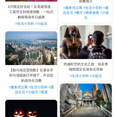
助餐推介
12月限定好去处！从圣诞浪漫、
#服务式公寓
#生活小百科
#週
工展寻宝到维港倒数：一站式
边生活
#餐厅
#商务旅客
#小提
解锁香港冬日盛典
示
#生活小百科
#小提示
跨越时空的文化之旅：埃及博
物馆国宝在港首次亮相
【跑马地宜居指数】在著名学
府与顶级医疗环绕下，开启您
#生活小百科
#小提示
的高尚生活圈
#服务式公寓
#生活小百科
#週
边生活
#小提示
#家庭