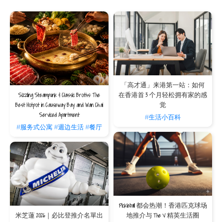
关于短租租约的常见问题
我计划在香港短租一个月或以上，签署服务式住宅
协议与一般私人住宅租约有什么分别？
对于需要两、三个月短期租用的租客，选择The V服务式住宅能免除一般私人租约的
繁琐程序。私人租约通常涉及长达一至两年的死约、昂贵的地产代理佣金以及复杂的
印花税程序；而The V提供灵活的月租方案，协议条款透明且受法律保障，无需中介
费，并涵盖了水电、无线网络及房务管理服务。这让回流探亲或装修暂住的客户能省
去处理杂费程序的负担，实现「即租即住」的便利。
「高才通」来港第一站：如何
在短租合约中，除了基本租金外，还有哪些隐藏开
Sizzling Steampunk & Classic Broths: The
在香港首 3 个月轻松拥有家的感
支需要留意？
Best Hotpot in Causeway Bay and Wan Chai
觉
Serviced Apartment
在一般的租约中，租客需自行负担宽频、水电及维修等费用。但在The V，我们的月
#生活小百科
租费用已包含所有物业管理费、房间清洁、以及全屋家电设施的维护费用。入住位于
#服务式公寓
#週边生活
#餐厅
湾仔、铜锣湾、跑马地或西九龙的核心地段，您不仅可享受市中心的便利，更能精准
预算每月的固定开支，无需担心任何突如其来的杂项收费，非常适合商务旅客或家庭
住户。
如果因装修延误或行程变更需要临时续租，The V
的合约可弹性延期吗？
我们深知短租客户，尤其是装修或回流客常面临计划变动。与一般的私人租约不同，
The V在合约处理上极具弹性。只要房态许可，我们会优先为现有住客安排续租，协
助您平稳过渡。我们的租务团队会根据您的实际居住需求，提供最人性化的合约支
Pickleball 都会热潮！香港匹克球场
援，确保您无后顾之忧。
米芝蓮 2026｜必比登推介名單出
地推介与 The V 精英生活圈