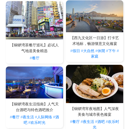
【西九文化区一日游】打卡艺
术地标，畅游惬意文化飨宴
【铜锣湾茶餐厅巡礼】必试人
#假日
#大自然
#休閒
#下午
#
气地道美食精选
家庭
#餐厅
【铜锣湾夜生活指南】人气天
【铜锣湾宵夜地图】人气深夜
台酒吧与特色酒吧推介
美食与城市夜色飨宴
#餐厅
#夜生活
#人际网络
#酒
#餐厅
#夜生活
#酒吧
#欢乐时
吧
#欢乐时光
光