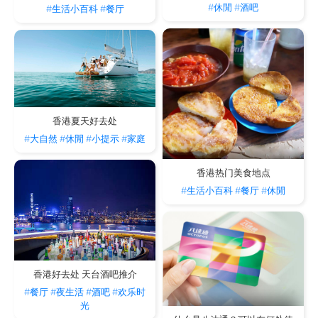
#休閒
#酒吧
#生活小百科
#餐厅
香港夏天好去处
#大自然
#休閒
#小提示
#家庭
香港热门美食地点
#生活小百科
#餐厅
#休閒
香港好去处 天台酒吧推介
#餐厅
#夜生活
#酒吧
#欢乐时
光