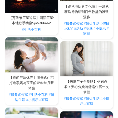
【跑马地历史文化游】一趟从
赛马博物馆到百年教堂的雅致
漫步
【万圣节巨星追踪】国际巨星×
本地歌手嗨翻Spooky Halloween
#服务式公寓
#週边生活
#假日
#休閒
#活动
#赛马
#小提示
#
#生活小百科
家庭
【尊尚产后休养】服务式住宅
【来港产子全攻略】孕妈必
打造孕妈与宝宝的奢华坐月新
看：安心分娩与舒适住宿一次
体验
掌握
#服务式公寓
#生活小百科
#週
#服务式公寓
#週边生活
#小提
边生活
#小提示
#家庭
示
#家庭