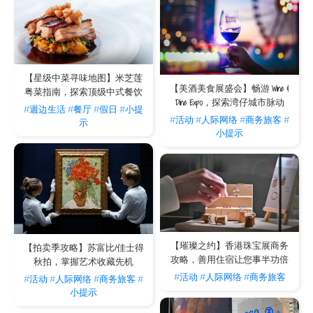
【星级中菜寻味地图】米芝莲
【美酒美食展盛会】畅游 Wine &
粤菜指南，探索顶级中式餐饮
Dine Expo，探索湾仔城市脉动
#週边生活
#餐厅
#假日
#小提
#活动
#人际网络
#商务旅客
#
示
小提示
【璀璨之约】香港珠宝展商务
【拍卖季攻略】苏富比/佳士得
攻略，善用住宿让您事半功倍
秋拍，掌握艺术收藏先机
#活动
#人际网络
#商务旅客
#活动
#人际网络
#商务旅客
#
小提示