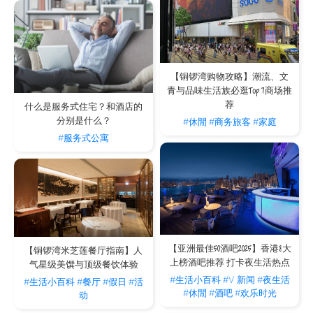
【铜锣湾购物攻略】潮流、文
青与品味生活族必逛Top 7商场推
荐
什么是服务式住宅？和酒店的
分别是什么？
#休閒
#商务旅客
#家庭
#服务式公寓
【亚洲最佳50酒吧2025】香港8大
【铜锣湾米芝莲餐厅指南】人
上榜酒吧推荐 打卡夜生活热点
气星级美馔与顶级餐饮体验
#生活小百科
#V 新闻
#夜生活
#生活小百科
#餐厅
#假日
#活
#休閒
#酒吧
#欢乐时光
动