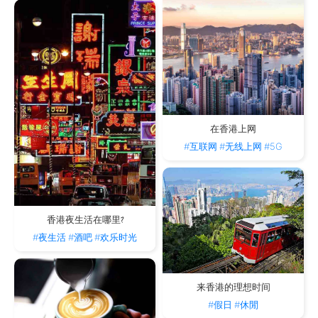
在香港上网
#互联网
#无线上网
#5G
香港夜生活在哪里?
#夜生活
#酒吧
#欢乐时光
来香港的理想时间
#假日
#休閒