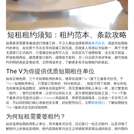
短租租约须知：租约范本、条款攻略
如果家居需要装修或进行维修工程，不少人都会选择租用
服务式住宅
、或提供短期租
约的单位，短住两个月左右等待装修工程完成。但很多人却误以为短租一、两个月便
无需签订正式租约，只需缴交租金即可入住，但其实为了保障租客、业主双方权益，
即使租期再短，都需要签订租约，保障双方权利，万一日后双方有何争执，都可按租
约列明的条款妥善处理。立即阅读本文，了解更多有关短期租约的条款。
The V为你提供优质短期租住单位
如你正物色两、三个月短期租用的单位，推荐你选择The V旗下之服务式住宅。于
The V短期租用单位，只需签订简单的「特许权协议」，助双方明了租期、单位内包
含的家俬及电器数目，保障各自权益即可，而无需像租用私人单位一样，签订繁复的
「租约」，签约过程简单，让你可以轻松入住，是方便快捷的短租之选；The V于旗
下服务式住宅提供法国Le Creuset高级厨具、席梦思高级寝具，让你在一天辛劳工作
后，可以回到我们精心准备的安乐窝，好好慰劳自己。立即
联络我们
，了解短期租住
The V服务式住宅的详细资料。
为何短租需要签租约？
如你选择短期租用私人单位，而非服务式住宅，仅记签订一份正式租约，以及详细了
解租约上的条款及细则。租约是指租客与业主之间就租用房屋达成的协议，租约期内
双方需承担的权利与义务，均需按租约上厘订的条款及细则履行。例如短期租用单位