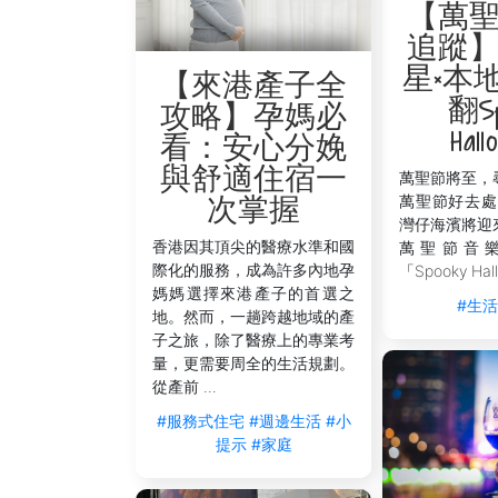
【萬
追蹤
星×本
【來港產子全
翻Sp
攻略】孕媽必
Hall
看：安心分娩
與舒適住宿一
萬聖節將至，
萬聖節好去處
次掌握
灣仔海濱將迎
香港因其頂尖的醫療水準和國
萬聖節音
際化的服務，成為許多內地孕
「Spooky Hall
媽媽選擇來港產子的首選之
#生
地。然而，一趟跨越地域的產
子之旅，除了醫療上的專業考
量，更需要周全的生活規劃。
從產前 ...
#服務式住宅
#週邊生活
#小
提示
#家庭