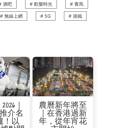
# 酒吧
# 歡樂時光
# 賽馬
# 無線上網
# 5G
# 港鐵
2026｜
農曆新年將至
推介名
｜在香港過新
爐！以
年，從年宵花