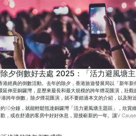
除夕倒數好去處 2025：「活力避風塘
香港經典的倒數活動。去年的除夕，香港旅遊發展局以「新年新傳
中環延伸至銅鑼灣，是歷來最長和最大規模的跨年煙花匯演，壯
香港跨年倒數」除夕煙花匯演，就不要錯過本文的介紹，以及附
地帶，步行約10分鐘，就能輕鬆抵達銅鑼灣「活力避風塘主題區」，
繼續狂歡，或在舒適的客房中好好休息，迎接嶄新的一年。讓V Caus