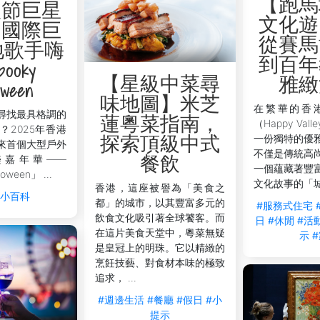
【跑馬
聖節巨星
文化遊
】國際巨
從賽馬
地歌手嗨
到百年
ooky
【星級中菜尋
雅緻
oween
味地圖】米芝
在繁華的香
尋找最具格調的
蓮粵菜指南，
（Happy Va
？2025年香港
一份獨特的優
探索頂級中式
來首個大型戶外
不僅是傳統高
樂嘉年華——
餐飲
一個蘊藏著豐
oween」 ...
文化故事的「城市
香港，這座被譽為「美食之
活小百科
都」的城市，以其豐富多元的
#服務式住宅
飲食文化吸引著全球饕客。而
日
#休閒
#活
在這片美食天堂中，粵菜無疑
示
是皇冠上的明珠。它以精緻的
烹飪技藝、對食材本味的極致
追求， ...
#週邊生活
#餐廳
#假日
#小
提示