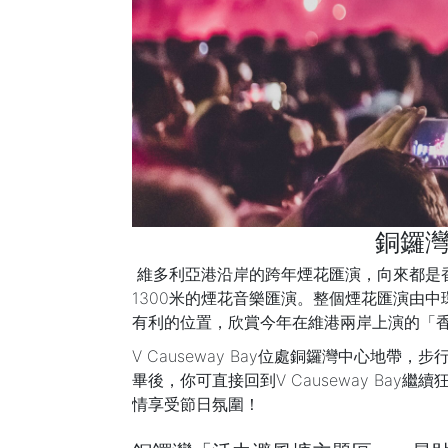
銅鑼灣
維多利亞港沿岸的跨年煙花匯演，向來都是
1300米的煙花音樂匯演。整個煙花匯演由
有利的位置，欣賞今年在維港兩岸上演的「
V Causeway Bay位處銅鑼灣中心
畢後，你可直接回到V Causeway Bay
情享受節日氛圍！