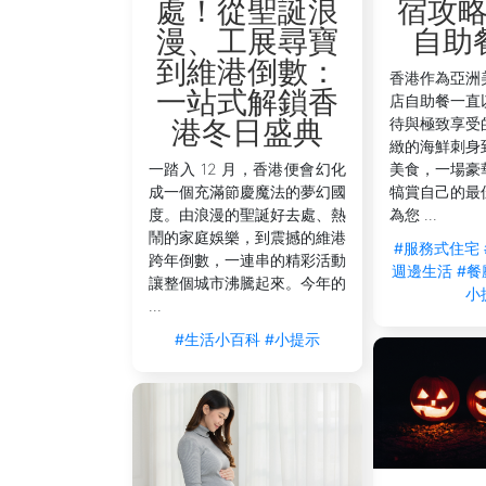
宿攻
處！從聖誕浪
自助
漫、工展尋寶
到維港倒數：
香港作為亞洲
一站式解鎖香
店自助餐一直
待與極致享受
港冬日盛典
緻的海鮮刺身
美食，一場豪
一踏入 12 月，香港便會幻化
犒賞自己的最
成一個充滿節慶魔法的夢幻國
為您 ...
度。由浪漫的聖誕好去處、熱
鬧的家庭娛樂，到震撼的維港
#服務式住宅
跨年倒數，一連串的精彩活動
週邊生活
#餐
讓整個城市沸騰起來。今年的
小
...
#生活小百科
#小提示