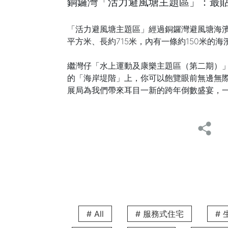
銅鑼灣「活力避風塘主題區」：最
「活力避風塘主題區」經過銅鑼灣避風塘海濱活
平方米、長約715米，內有一條約150米
繼灣仔「水上運動及康樂主題區（第二期）
的「海岸堤階」上，你可以飽覽眼前無邊無
展局為我們帶來耳目一新的跨年倒數盛宴，
立即預訂V Causeway Bay 體
在銅鑼灣「活力避風塘主題區」，欣賞完「香港
二之選！V Causeway Bay鄰近「活力
的套房選擇，坐擁維港醉人景色，讓你可以
# All
# 服務式住宅
#