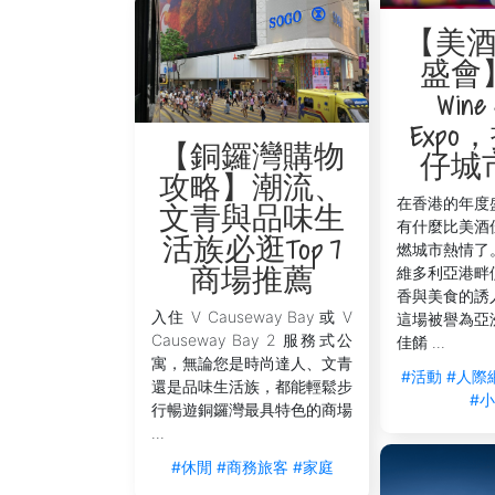
【美
盛會
Wine 
Exp
【銅鑼灣購物
仔城
攻略】潮流、
在香港的年度
文青與品味生
有什麼比美酒
活族必逛Top 7
燃城市熱情了
維多利亞港畔
商場推薦
香與美食的誘
入住 V Causeway Bay 或 V
這場被譽為亞
Causeway Bay 2 服務式公
佳餚 ...
寓，無論您是時尚達人、文青
#活動
#人際
還是品味生活族，都能輕鬆步
#
行暢遊銅鑼灣最具特色的商場
...
#休閒
#商務旅客
#家庭