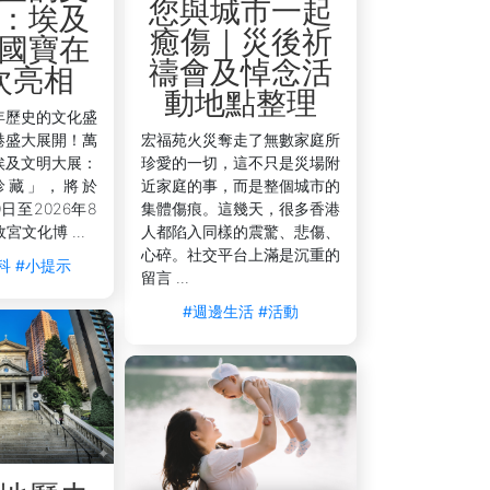
您與城市一起
：埃及
癒傷｜災後祈
國寶在
禱會及悼念活
次亮相
動地點整理
年歷史的文化盛
港盛大展開！萬
宏福苑火災奪走了無數家庭所
埃及文明大展：
珍愛的一切，這不只是災場附
珍藏」，將於
近家庭的事，而是整個城市的
0日至2026年8
集體傷痕。這幾天，很多香港
宮文化博 ...
人都陷入同樣的震驚、悲傷、
心碎。社交平台上滿是沉重的
科
#小提示
留言 ...
#週邊生活
#活動