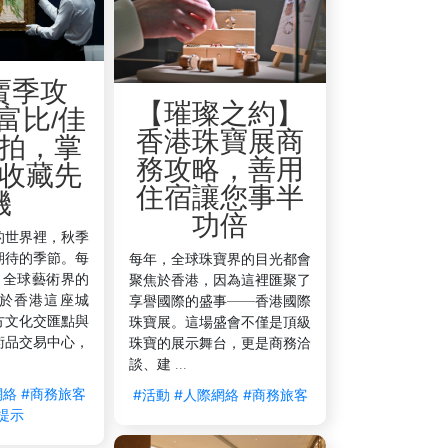
賣季攻
【璀璨之約】
富比/佳
香港珠寶展商
拍，掌
務攻略，善用
收藏先
住宿讓您事半
機
功倍
的世界裡，秋季
期待的季節。每
每年，全球珠寶界的目光都會
，全球藝術界的
聚焦於香港，因為這裡匯聚了
於香港這座城
享譽國際的盛事——香港國際
方文化交匯點與
珠寶展。這場盛會不僅是頂級
術品交易中心，
珠寶的展示舞台，更是商務洽
談、建 ...
網絡
#商務旅客
#活動
#人際網絡
#商務旅客
提示