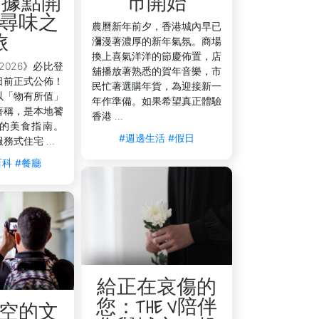
 為據點開
市開始
尋味之
農曆新年前夕，香港城內早已
旅
瀰漫著濃厚的新年氣氛。商場
換上喜氣洋洋的節慶佈置，店
2026》必比登
舖播放著熟悉的賀年音樂，市
日前正式公佈！
民忙著選購年貨，為迎接新一
以「物有所值」
年作準備。如果希望真正體驗
著稱，是本地饕
香港 ...
的美食指南。
#週邊生活
#假日
服務式住宅 ...
百科
#餐廳
給正在哀傷的
您：THE V陪伴
空的文