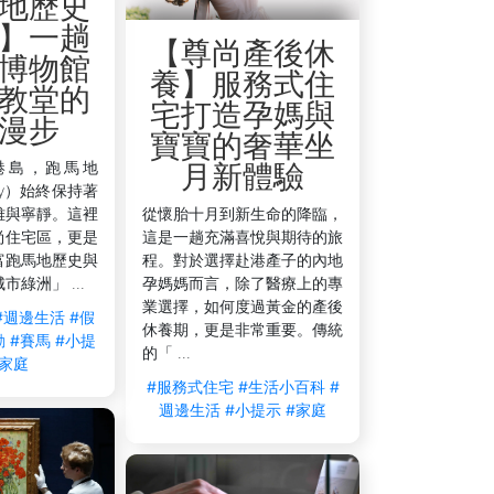
地歷史
】一趟
【尊尚產後休
博物館
養】服務式住
教堂的
宅打造孕媽與
漫步
寶寶的奢華坐
港島，跑馬地
月新體驗
lley）始終保持著
雅與寧靜。這裡
從懷胎十月到新生命的降臨，
尚住宅區，更是
這是一趟充滿喜悅與期待的旅
富跑馬地歷史與
程。對於選擇赴港產子的內地
綠洲」 ...
孕媽媽而言，除了醫療上的專
業選擇，如何度過黃金的產後
#週邊生活
#假
休養期，更是非常重要。傳統
動
#賽馬
#小提
的「 ...
#家庭
#服務式住宅
#生活小百科
#
週邊生活
#小提示
#家庭