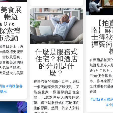
酒美食展
】暢遊
【拍
& Dine
略】蘇
o，探索灣
士得秋
市脈動
握藝術
盛事日曆上，沒
什麼是服務式
佳餚巡禮更能點
。當秋風送爽，
住宅？和酒店
在藝術品拍賣
便會被美酒的醇
的分別是什
無疑是最令人
人氣味所籠罩。
逢9月至10月
麼？
洲最盛大的美酒
目光便會聚焦
市。作為東西
在快節奏的都市生活中，尋找
網絡
#商務旅客
全球重要的藝
一個既能享受酒店般便利，又
小提示
香港 ...
能感受家一樣溫馨的居住空
間，已成為許多人的共同願
#活動
#人際
望。這正是服務式住宅應運而
#小
生的原因。然而，許多人對於