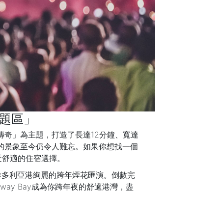
主題區」
奇」為主題，打造了長達12分鐘、寬達
觀的景象至今仍令人難忘。如果你想找一個
近舒適的住宿選擇。
欣賞維多利亞港絢麗的跨年煙花匯演。倒數完
eway Bay成為你跨年夜的舒適港灣，盡