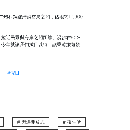
炮和銅鑼灣消防局之間，佔地約10,900
。
拉近民眾與海岸之間距離。漫步在90米
。今年就讓我們拭目以待，讓香港旅遊發
#假日
V Causeway Bay將是你的不
Causeway Bay亦提供多種奢華舒適
ay酒店住宿
！
# 閃爍開放式
# 夜生活