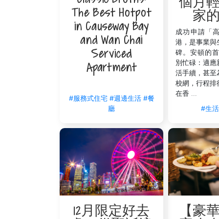
個月
The Best Hotpot
家
in Causeway Bay
成功申請「
and Wan Chai
港，是事業與
Serviced
碑。安頓的首
別忙碌：適應
Apartment
活手續，甚至
校網，行程排
在香 ...
#服務式住宅
#週邊生活
#餐
#生
廳
【豪
12月限定好去