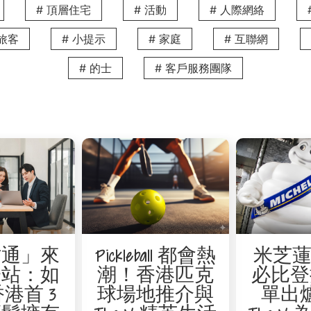
# 頂層住宅
# 活動
# 人際網絡
務旅客
# 小提示
# 家庭
# 互聯網
# 的士
# 客戶服務團隊
才通」來
Pickleball 都會熱
米芝蓮 
一站：如
潮！香港匹克
必比登
港首 3
球場地推介與
單出