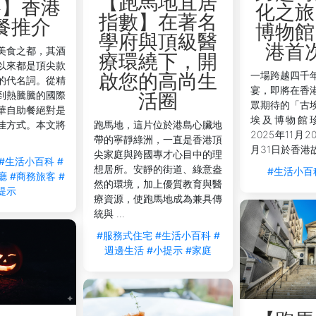
【跑馬地宜居
略】香港
化之旅
指數】在著名
餐推介
博物館
學府與頂級醫
港首
美食之都，其酒
療環繞下，開
以來都是頂尖款
一場跨越四千
啟您的高尚生
的代名詞。從精
宴，即將在香
到熱騰騰的國際
活圈
眾期待的「古
華自助餐絕對是
埃及博物館
佳方式。本文將
跑馬地，這片位於港島心臟地
2025年11月2
帶的寧靜綠洲，一直是香港頂
月31日於香港故
尖家庭與跨國專才心目中的理
#生活小百科
#
想居所。安靜的街道、綠意盎
#生活小百
廳
#商務旅客
#
然的環境，加上優質教育與醫
提示
療資源，使跑馬地成為兼具傳
統與 ...
#服務式住宅
#生活小百科
#
週邊生活
#小提示
#家庭