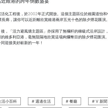
貼近維港的跨年倒數盛宴
化工程後，於2002年正式開放。這個主題區位於維園道怡和午
的海濱長廊，讓你可以近距離欣賞維港兩岸五光十色的除夕煙花匯演
」後，「活力避風塘主題區」亦採用了無欄杆的梯級式沿岸設計，
際的維多利亞港，毫無阻隔地欣賞這場絢爛奪目的除夕煙花匯演
一同迎接美好嶄新的一年！
驗奢華舒適的跨年住宿體驗
跨年倒數」除夕煙花匯演後，想立即享受奢華舒適的住宿體驗？附近的
避風塘主題區」，讓你無需人擠人，亦無需舟車勞頓，即可盡情放鬆。V 
在跨年倒數盛宴後，享受愜意的時光。
立即預訂V Causeway B
 生活小百科
# 週邊生活
# 餐廳
# V 新聞