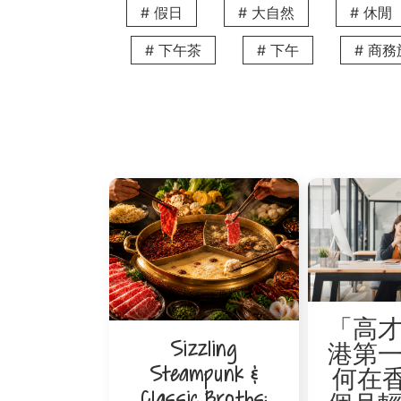
# 假日
# 大自然
# 休閒
# 下午茶
# 下午
# 商
「高
Sizzling
港第
Steampunk &
何在香
Classic Broths: