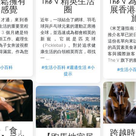
輕鬆擁有
The V 精英生活
The V
的感覺
圈
展香港
高才通」來到香
近年，一項結合了網球、羽毛
生活的重要里程
球與乒乓球元素的運動正席捲
《米芝蓮指南 
 3 個月總是特
全球，並迅速成為都會精英的
推介名單已於
新工作、處理生
新寵，它就是匹克球
這份名單向來
為子女奔波視察
（Pickleball）。對於追求健
的高質素美食
得滿當。作為您
康生活的白領精英而言，尋找
客與國際旅客
一 ...
The V 旗下的
活小百科
#生活小百科
#週邊生活
#小
#生活小
提示
華「食」
跨越時