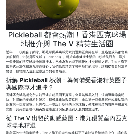
Pickleball 都會熱潮！香港匹克球場
地推介與 The V 精英生活圈
近年，一項結合了網球、羽毛球與乒乓球元素的運動正席捲全球，並迅速成為都會精
英的新寵，它就是匹克球（Pickleball）。對於追求健康生活的白領精英而言，尋找
一個優質的匹克球場地揮灑汗水，已成為週末或下班後的社交運動之選。The V 旗下
服務式公寓佔據港九交通核心，我們為您精選了城中熱門的場地，讓您從尊貴的寓所
出發，輕鬆躍入這股健康活力的都會熱潮。
拆解
Pickleball
熱潮：為何備受香港精英圈子
與國際專才追捧？
香港匹克球熱潮之所以能迅速在精英圈子蔓延，全因其極易入門。這項運動節奏明
快、對體能的要求相對溫和，卻極具趣味與策略性，非常適合與業務夥伴或新結識的
朋友來一場友誼賽。只需帶上一塊設計型格的匹克球拍，便能在輕鬆的氛圍中擴展社
交圈，完美契合現代精英對健康生活與拓展優質人脈的雙重追求。
從 The V 出發的動感藍圖：港九優質室內匹克
球場地精選
港島區的生活節奏明快，The V 旗下的港島物業群正正處於這片繁華的中心，讓住客