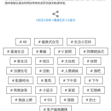
隨時都能以最短時間由寧靜的居所切換至動感球場。
灣仔區 —— Stackd
Pickleball
隱身於灣仔核心商業區的 Stackd Pickleball，以其充滿科技感與型格的室內設計見
稱。這裡配備了專業的球場設施與舒適的休息區，是上班族在結束一天繁忙會議後，
#生活小百科
#週邊生活
#小提示
就近釋放壓力與聯誼的絕佳熱點。
地址： 灣仔皇后大道東 183 號合和中心 3 樓 338號
參考收費： 私人場租約 HK$500/小時，另有會員優惠方案。
# All
# 服務式住宅
# 生活小百科
交通指南與 The V 專屬便利
The V 讓您完美實現從辦公室到球場運動，再回到寓所的無縫銜接。特別是 V
# 週邊生活
# 餐廳
# V 新聞
# 閃爍開放式
WANCHAI 的住客，佔盡地利優勢，打完球後只需信步幾分鐘，便能散步回到靜謐的
起居區，瞬間洗去一身疲憊，享受屬於自己的寧靜時光。
# 夜生活
# 假日
# 大自然
# 休閒
V WANCHAI
：位於灣仔謝斐道180號，從 V WANCHAI 出發，沿謝斐道向西
行，左轉入菲林明道直行，再右轉入莊士敦道直行，左轉穿過利東街，再過
馬路穿過皇后大道東即達，全程步行約 12 分鐘。
# 頂層住宅
# 活動
# 人際網絡
# 酒吧
V CAUSEWAY BAY / THE HAYWORTH
：位於銅鑼灣怡和街9號，在銅鑼灣
# 歡樂時光
# 賽馬
# 下午茶
# 下午
站乘搭地鐵約 3 分鐘前往灣仔站 D 出口，到達地面後沿著利東街直行，再橫
過皇后大道東即可到達合和中心，全程步行約 3 分鐘。
# 商務旅客
# 小提示
# 家庭
# 互聯網
V CAUSEWAY BAY 2
：位於銅鑼灣道 25 號，在銅鑼灣站乘搭地鐵約 3 分鐘
前往灣仔站 D 出口，到達地面後沿著利東街直行，再橫過皇后大道東即可到
達合和中心，全程步行約 3 分鐘。
# 無線上網
# 5G
# 港鐵
# 的士
The V Happy Valley
：位於跑馬地成和道 68 號，乘車前往約 9 分鐘。
# 客戶服務團隊