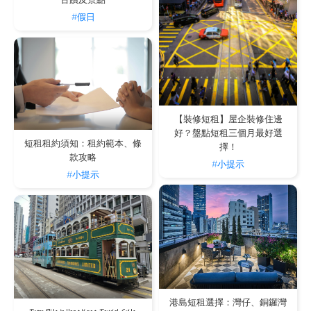
古蹟及景點
#假日
【裝修短租】屋企裝修住邊
好？盤點短租三個月最好選
短租租約須知：租約範本、條
擇！
款攻略
#小提示
#小提示
港島短租選擇：灣仔、銅鑼灣