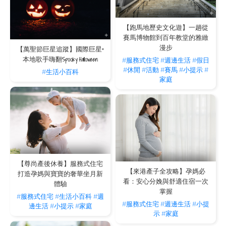
【跑馬地歷史文化遊】一趟從
賽馬博物館到百年教堂的雅緻
漫步
【萬聖節巨星追蹤】國際巨星×
本地歌手嗨翻Spooky Halloween
#服務式住宅
#週邊生活
#假日
#休閒
#活動
#賽馬
#小提示
#
#生活小百科
家庭
【尊尚產後休養】服務式住宅
【來港產子全攻略】孕媽必
打造孕媽與寶寶的奢華坐月新
看：安心分娩與舒適住宿一次
體驗
掌握
#服務式住宅
#生活小百科
#週
#服務式住宅
#週邊生活
#小提
邊生活
#小提示
#家庭
示
#家庭