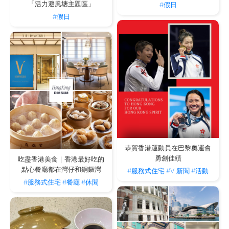
「活力避風塘主題區」
#假日
#假日
恭賀香港運動員在巴黎奧運會
勇創佳績
吃盡香港美食｜香港最好吃的
點心餐廳都在灣仔和銅鑼灣
#服務式住宅
#V 新聞
#活動
#服務式住宅
#餐廳
#休閒