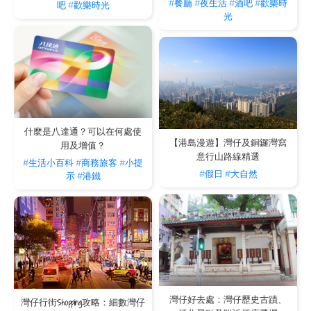
#餐廳
#夜生活
#酒吧
#歡樂時
吧
#歡樂時光
光
什麼是八達通？可以在何處使
【港島漫遊】灣仔及銅鑼灣寫
用及增值？
意行山路線精選
#生活小百科
#商務旅客
#小提
#假日
#大自然
示
#港鐵
灣仔好去處：灣仔歷史古蹟、
灣仔行街Shopping攻略：細數灣仔