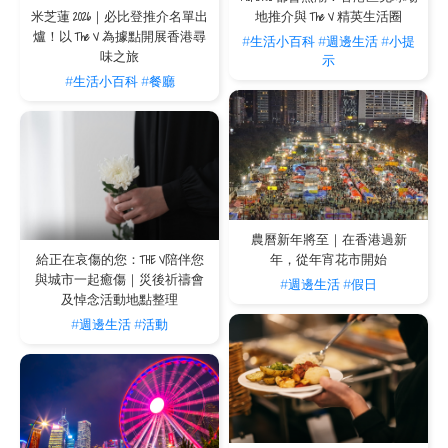
8 分鐘。
米芝蓮 2026｜必比登推介名單出
地推介與 The V 精英生活圈
The V Happy Valley
：位於跑馬地成和道 68 號，乘車前往約 15 分鐘。
爐！以 The V 為據點開展香港尋
#生活小百科
#週邊生活
#小提
味之旅
The LODGE by V
：位於西九龍廣東道 535 號，乘車前往約 19 分鐘。
示
#生活小百科
#餐廳
九龍區熱點：THE LODGE by V 住客的跨區動
感體驗
九龍灣 —— Pick & Match
作為九龍區首屈一指的大型室內匹克球館，Pick & Match 擁有佔地廣闊的標準場
地。這裡不僅空間感十足，更經常舉辦各類交流賽事與派對，非常適合喜歡結交球友
或需要更大活動空間的進階玩家。
地址： 九龍灣宏照道 38 號 MegaBox 13 樓 3 號舖
農曆新年將至｜在香港過新
參考收費： 會員價為 HK$290/小時（非繁忙時間）至 HK$390/小時（繁忙時
間）；非會員收費則約為 HK$600/小時。
年，從年宵花市開始
給正在哀傷的您：THE V陪伴您
與城市一起癒傷｜災後祈禱會
交通指南與 The V 專屬便利
#週邊生活
#假日
及悼念活動地點整理
THE LODGE by V 的住客能盡享西九龍交通樞紐的絕對優勢，輕鬆跨區體驗專業大型
#週邊生活
#活動
場地的魅力。回到西九龍的寓所後，您可以坐在寬敞的起居室中飽覽都會風景，讓揮
灑汗水後的身心得到最極致的放鬆。
The LODGE by V：位於西九龍廣東道 535 號，乘車前往約 12 分鐘。
V WANCHAI：位於灣仔謝斐道180 號，乘車前往約 16 分鐘。
V CAUSEWAY BAY / THE HAYWORTH：位於銅鑼灣怡和街 9 號，乘車前往
約 15 分鐘。