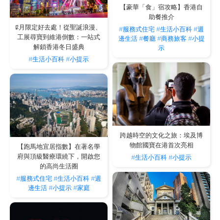
V CAUSEWAY BAY 2：位於銅鑼灣道 25 號，乘車前往約 15 分鐘。
【豪華「食」宿攻略】香港自
助餐推介
The V Happy Valley：位於跑馬地成和道 68 號，乘車前往約 17 分鐘。
12月限定好去處！從聖誕浪漫、
#服務式住宅
#生活小百科
#週
運動後的極致放鬆：在 The V 服務式公寓享受
工展尋寶到維港倒數：一站式
邊生活
#餐廳
#商務旅客
#小提
專屬空間
解鎖香港冬日盛典
示
盡情揮汗後，最渴望的莫過於一個能讓身心徹底煥新的避世綠洲。作為香港服務式公
#生活小百科
#小提示
寓品牌，The V 深明白領精英與回流人士對生活細節的嚴格要求。入住 The V 服務式
公寓，您無需為日常家居清潔煩心，專業的房務管理團隊會為您妥善打理一切起居細
節。選擇 The V，不僅是選擇了一個位處都會核心的居所，更是選擇了一種零妥協、
充滿活力的尊貴精英生活態度。
跨越時空的文化之旅：埃及博
物館國寶在港首次亮相
【跑馬地宜居指數】在著名學
府與頂級醫療環繞下，開啟您
#生活小百科
#小提示
的高尚生活圈
#服務式住宅
#生活小百科
#週
邊生活
#小提示
#家庭