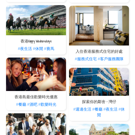
香港Happy Wednesdays
#夜生活
#休閒
#賽馬
入住香港服務式住宅的好處
#服務式住宅
#客戶服務團隊
香港島最佳歡樂時光優惠
探索你的鄰舍 - 灣仔
#餐廳
#酒吧
#歡樂時光
#週邊生活
#餐廳
#夜生活
#休
閒