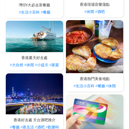
香港現場音樂蒲點
灣仔5大必去茶餐廳
#休閒
#酒吧
#生活小百科
#餐廳
香港夏天好去處
#大自然
#休閒
#小提示
#家庭
香港熱門美食地點
#生活小百科
#餐廳
#休閒
香港好去處 天台酒吧推介
#餐廳
#夜生活
#酒吧
#歡樂時