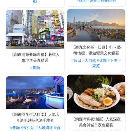
#休閒
#酒吧
#歡樂時光
動
【西九文化區一日遊】打卡藝
術地標，暢遊愜意文化饗宴
【銅鑼灣茶餐廳巡禮】必試人
#假日
#大自然
#休閒
#下午
#
氣地道美食精選
家庭
#餐廳
【銅鑼灣夜生活指南】人氣天
【銅鑼灣宵夜地圖】人氣深夜
台酒吧與特色酒吧推介
美食與城市夜色饗宴
#餐廳
#夜生活
#人際網絡
#酒