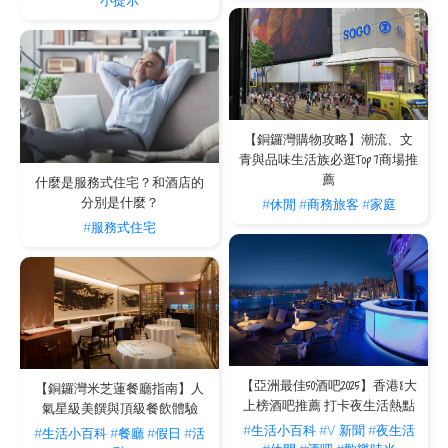
小提示
【銅鑼灣購物攻略】潮流、文
青與品味生活族必逛Top 7商場推
薦
什麼是服務式住宅？和酒店的
分別是什麼？
#休閒
#商務旅客
#家庭
#服務式住宅
【亞洲最佳50酒吧2025】香港8大
【銅鑼灣米芝蓮餐廳指南】人
上榜酒吧推薦 打卡夜生活熱點
氣星級美饌與頂級餐飲體驗
#生活小百科
#V 新聞
#夜生活
#生活小百科
#餐廳
#假日
#活