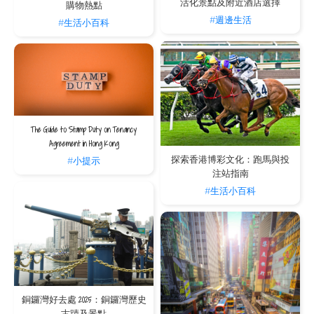
活化景點及附近酒店選擇
購物熱點
#週邊生活
#生活小百科
The Guide to Stamp Duty on Tenancy
Agreement in Hong Kong
探索香港博彩文化：跑馬與投
#小提示
注站指南
#生活小百科
銅鑼灣好去處 2025：銅鑼灣歷史