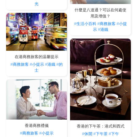
光
什麼是八達通？可以在何處使
用及增值？
#生活小百科
#商務旅客
#小提
示
#港鐵
在港商務旅客的温馨提示
#商務旅客
#小提示
#港鐵
#的
士
香港商務禮儀
香港的下午茶：港式和西式
#商務旅客
#小提示
#休閒
#下午茶
#下午