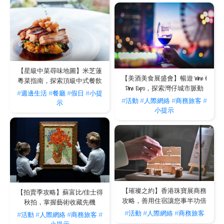
【星級中菜尋味地圖】米芝蓮
【美酒美食展盛會】暢遊 Wine &
粵菜指南，探索頂級中式餐飲
Dine Expo，探索灣仔城市脈動
#週邊生活
#餐廳
#假日
#小提
#活動
#人際網絡
#商務旅客
#
示
小提示
【璀璨之約】香港珠寶展商務
【拍賣季攻略】蘇富比/佳士得
攻略，善用住宿讓您事半功倍
秋拍，掌握藝術收藏先機
#活動
#人際網絡
#商務旅客
#活動
#人際網絡
#商務旅客
#