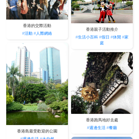
香港的交際活動
香港親子活動推介
#活動
#人際網絡
#生活小百科
#假日
#休閒
#家
庭
香港跑馬地好去處
#週邊生活
#餐廳
香港島最受歡迎的公園
#週邊生活
#大自然