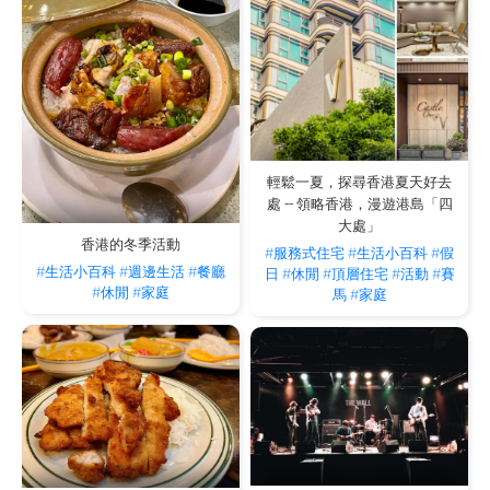
輕鬆一夏，探尋香港夏天好去
處 -- 領略香港，漫遊港島「四
大處」
香港的冬季活動
#服務式住宅
#生活小百科
#假
#生活小百科
#週邊生活
#餐廳
日
#休閒
#頂層住宅
#活動
#賽
#休閒
#家庭
馬
#家庭