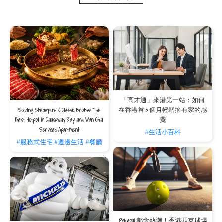
The LODGE by V
：位於西九龍廣東道 535 號，乘車前往約 17 分鐘。
天后區 —— Bay Pickle
位於天后區的 Bay Pickle 氛圍相對輕鬆優雅，是港島東區極具人氣的室內場地。這
裡的燈光與場地規劃非常專業，無論是新手體驗還是進階玩家對打，都能享受到極致
的揮拍樂趣。
地址： 天后木星街 23 號地舖 1-2 號
參考收費： 場地租用費用相對親民，約 HK$200 至 HK$450/每節不等（視乎時段
及會員資格）。
交通指南與 The V 專屬便利
銅鑼灣與跑馬地區的住客可完美善用這段極短的通勤距離。在週末早晨來一場酣暢淋
「高才通」來港第一站：如何
漓的球賽後，您可以悠閒地步回銅鑼灣寓所，或在附近的星級餐廳品嚐一頓豐盛的早
Sizzling Steampunk & Classic Broths: The
在香港首 3 個月輕鬆擁有家的感
午餐，享受舒適的都會週末。
Best Hotpot in Causeway Bay and Wan Chai
覺
V CAUSEWAY BAY 2
：位於銅鑼灣道 25 號，在銅鑼灣站乘搭地鐵約 3 分鐘
Serviced Apartment
#生活小百科
前往天后站 A2 出口，沿電氣道直行，經過琉璃街、清風街及永興街後，右
#服務式住宅
#週邊生活
#餐廳
轉進入水星街直行到尾，再左轉入英皇道直行，轉左即可到達木星街，全程
步行約 8 分鐘。
V CAUSEWAY BAY / THE HAYWORTH
：位於銅鑼灣怡和街 9 號，在銅鑼灣
站乘搭地鐵約 3 分鐘前往天后站 A2 出口，沿電氣道直行，經過琉璃街、清
風街及永興街後，右轉進入水星街直行到尾，再左轉入英皇道直行，轉左即
可到達木星街，全程步行約 8 分鐘。
V WANCHAI
：位於灣仔謝斐道180號，在銅鑼灣站乘搭地鐵約 3 分鐘前往天
后站 A2 出口，沿電氣道直行，經過琉璃街、清風街及永興街後，右轉進入
水星街直行到尾，再左轉入英皇道直行，轉左即可到達木星街，全程步行約
Pickleball 都會熱潮！香港匹克球場