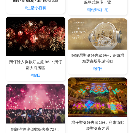
Tram Ride in Hong Kong: Tourist Guide
服務式住宅一覽
#生活小百科
#服務式住宅
銅鑼灣聖誕好去處 2024：銅鑼灣
精選商場聖誕活動
灣仔除夕倒數好去處 2025：灣仔
兩大海濱區
#假日
#假日
灣仔聖誕好去處 2024：利東街歡
慶聖誕夜之選
銅鑼灣除夕倒數好去處 2025：