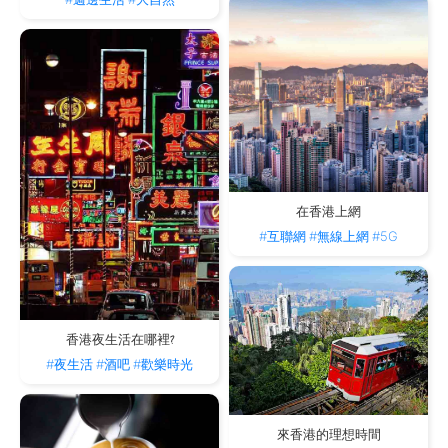
在香港上網
#互聯網
#無線上網
#5G
香港夜生活在哪裡?
#夜生活
#酒吧
#歡樂時光
來香港的理想時間