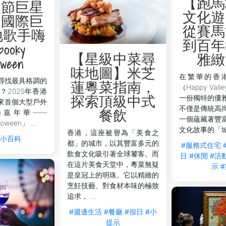
【跑馬
聖節巨星
文化遊
】國際巨
從賽馬
地歌手嗨
到百年
ooky
【星級中菜尋
雅緻
oween
味地圖】米芝
在繁華的香
尋找最具格調的
蓮粵菜指南，
（Happy Va
？2025年香港
一份獨特的優
探索頂級中式
來首個大型戶外
不僅是傳統高
樂嘉年華——
餐飲
一個蘊藏著豐
oween」 ...
文化故事的「城市
香港，這座被譽為「美食之
活小百科
都」的城市，以其豐富多元的
#服務式住宅
飲食文化吸引著全球饕客。而
日
#休閒
#活
在這片美食天堂中，粵菜無疑
示
是皇冠上的明珠。它以精緻的
烹飪技藝、對食材本味的極致
追求， ...
#週邊生活
#餐廳
#假日
#小
提示