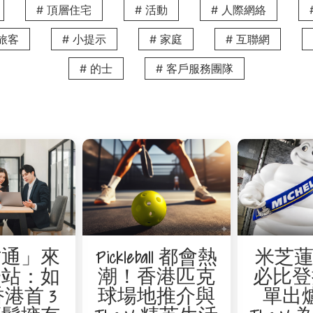
# 頂層住宅
# 活動
# 人際網絡
務旅客
# 小提示
# 家庭
# 互聯網
# 的士
# 客戶服務團隊
王以其清新飽肚的特色，成為許多人心中的宵夜首選。招牌菜包
晨2:00）
鐘
時營業，隨時為您提供暖心的宵夜。這裡的招牌菜有口感豐富的粢
才通」來
Pickleball 都會熱
米芝蓮 
一站：如
潮！香港匹克
必比登
鐘
港首 3
球場地推介與
單出