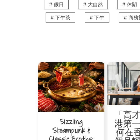
# 假日
# 大自然
# 休閒
# 下午茶
# 下午
# 商
文輝墨魚丸大王
作為一家老字號潮州粉麵店，文輝墨魚丸大
寶湯，湯頭清新，飽肚又暖胃。
地址：銅鑼灣渣甸街22-24號（營業至凌
交通：V Causeway Bay 2步行約7分
上海香港麵家
上海香港麵家是夜歸族的理想選擇，24小
及各式上海麵飯。
「高
地址：銅鑼灣渣甸街29號
Sizzling
港第
交通：V Causeway Bay 2步行約7分
Steampunk &
何在香
串カツ専門店 (JunG39 JAPAN)
Classic Broths: