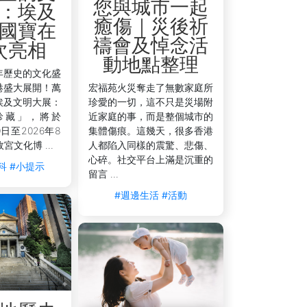
您與城市一起
：埃及
癒傷｜災後祈
國寶在
禱會及悼念活
次亮相
動地點整理
年歷史的文化盛
港盛大展開！萬
宏福苑火災奪走了無數家庭所
頂級宵夜食肆，從經典潮州粉麵、日式串
埃及文明大展：
珍愛的一切，這不只是災場附
近購物、娛樂、運動及文化地標，交通便利，
珍藏」，將於
近家庭的事，而是整個城市的
夜美食與城市活力中，收穫難忘的住宿體
0日至2026年8
集體傷痕。這幾天，很多香港
宮文化博 ...
人都陷入同樣的震驚、悲傷、
心碎。社交平台上滿是沉重的
科
#小提示
留言 ...
#週邊生活
#活動