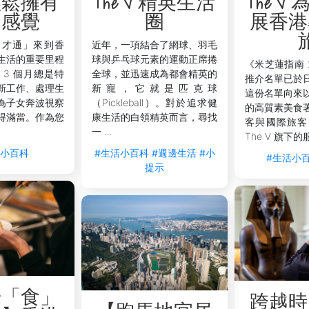
輕鬆擁有
The V 精英生活
The V
豐富的大阪炸串選擇，包括頂級的黑毛和牛、爽口的牛腸和香甜
的感覺
圈
展香港
高才通」來到香
近年，一項結合了網球、羽毛
廈17樓（營業至凌晨4:00）
生活的重要里程
球與乒乓球元素的運動正席捲
《米芝蓮指南 
鐘
 3 個月總是特
全球，並迅速成為都會精英的
推介名單已於
新工作、處理生
新寵，它就是匹克球
這份名單向來
為子女奔波視察
（Pickleball）。對於追求健
的高質素美食
得滿當。作為您
康生活的白領精英而言，尋找
客與國際旅客
一 ...
The V 旗下的
活小百科
#生活小百科
#週邊生活
#小
#生活小
提示
鑼灣宵夜魅力：尊貴服務，無限便利
-15號）或 V Causeway Bay 2（香港銅鑼灣道25號）作
高端設計與無與倫比的便捷交通，讓您輕鬆穿梭於城中的各類宵
您的住宿體驗提升至全新境界：
華「食」
務，確保您夜間外出歸來的安全與舒適。
跨越時