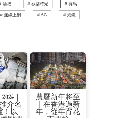
# 酒吧
# 歡樂時光
# 賽馬
# 無線上網
# 5G
# 港鐵
括彈牙的墨魚丸河粉和料多實在的紫菜八
飯、香醇的豆漿、湯汁飽滿的小籠包，以
2026｜
農曆新年將至
推介名
｜在香港過新
爐！以
年，從年宵花