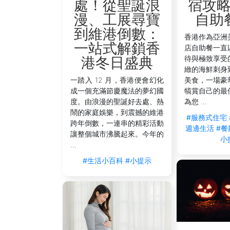
極速Wi-Fi及智能家居控制：讓您在
宿攻
處！從聖誕浪
專屬客戶支援熱線：可提供宵夜推薦、
自助
漫、工展尋寶
專人清潔及床單更換服務：確保您夜歸
到維港倒數：
香港作為亞洲
行李寄存及靈活入住安排：讓您的行程
一站式解鎖香
店自助餐一直
多語言服務團隊：貼心支援，讓您在異
待與極致享受
港冬日盛典
緻的海鮮刺身
入住
V CAUSEWAY BAY
或
V CAUSEWAY BAY
美食，一場豪
一踏入 12 月，香港便會幻化
燒、上海小吃到港式海鮮，盡情品嚐港島夜色下
犒賞自己的最
成一個充滿節慶魔法的夢幻國
讓您隨時融入城市高端生活圈。選擇V Cau
為您 ...
度。由浪漫的聖誕好去處、熱
驗。
鬧的家庭娛樂，到震撼的維港
#服務式住宅
跨年倒數，一連串的精彩活動
週邊生活
#餐
讓整個城市沸騰起來。今年的
小
...
#生活小百科
#小提示