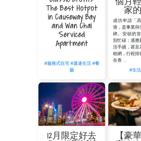
個月
想體驗日式居酒屋氛圍？串カツ専門店提供
The Best Hotpot
家
酌的好去處。
in Causeway Bay
成功申請「
地址：銅鑼灣軒尼詩道499號永光商業大
and Wan Chai
港，是事業與
交通：V Causeway Bay 2步行約10分
Serviced
碑。安頓的首
別忙碌：適應
Apartment
活手續，甚至
校網，行程排
在香 ...
#服務式住宅
#週邊生活
#餐
#生
廳
入住V Causeway Bay盡享銅
選擇 V Causeway Bay（銅鑼灣怡和街9
銅鑼灣深夜美食之旅的理想基地。其結合了
化與都會魅力。
V Causeway Bay 卓越的客戶服務，將
【豪
12月限定好去
24小時禮賓及保安團隊：隨時為您服