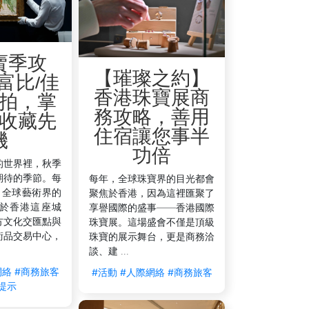
賣季攻
【璀璨之約】
富比/佳
香港珠寶展商
拍，掌
務攻略，善用
收藏先
住宿讓您事半
機
功倍
的世界裡，秋季
期待的季節。每
每年，全球珠寶界的目光都會
，全球藝術界的
聚焦於香港，因為這裡匯聚了
於香港這座城
享譽國際的盛事——香港國際
方文化交匯點與
珠寶展。這場盛會不僅是頂級
術品交易中心，
珠寶的展示舞台，更是商務洽
談、建 ...
網絡
#商務旅客
#活動
#人際網絡
#商務旅客
提示