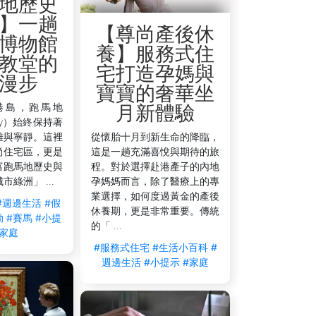
地歷史
】一趟
【尊尚產後休
博物館
養】服務式住
教堂的
宅打造孕媽與
漫步
寶寶的奢華坐
港島，跑馬地
月新體驗
lley）始終保持著
雅與寧靜。這裡
從懷胎十月到新生命的降臨，
尚住宅區，更是
這是一趟充滿喜悅與期待的旅
富跑馬地歷史與
程。對於選擇赴港產子的內地
綠洲」 ...
孕媽媽而言，除了醫療上的專
業選擇，如何度過黃金的產後
#週邊生活
#假
休養期，更是非常重要。傳統
動
#賽馬
#小提
的「 ...
#家庭
#服務式住宅
#生活小百科
#
週邊生活
#小提示
#家庭