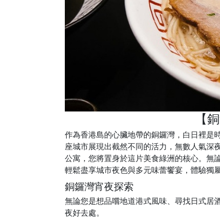
【銅
作為香港島的心臟地帶的銅鑼灣，白日裡是
座城市展現出截然不同的活力，無數人氣深夜食肆點亮
公寓，您將置身於這片美食綠洲的核心。無
輕鬆盡享城市夜色與多元味蕾饗宴，體驗獨
銅鑼灣宵夜探索
無論您是想品嚐地道港式風味、尋找日式居
夜好去處。