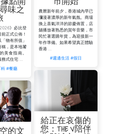
 為據點開
市開始
的紅薯。這裡的炸串美味酥脆，是佐酒小
尋味之
農曆新年前夕，香港城內早已
旅
瀰漫著濃厚的新年氣氛。商場
換上喜氣洋洋的節慶佈置，店
2026》必比登
舖播放著熟悉的賀年音樂，市
日前正式公佈！
民忙著選購年貨，為迎接新一
以「物有所值」
年作準備。如果希望真正體驗
著稱，是本地饕
香港 ...
的美食指南。
#週邊生活
#假日
服務式住宅 ...
百科
#餐廳
為您的下榻之所，不僅是尊尚住宿的象徵，更是開啟
夜食肆之間，盡情享受香港頂級的飲食文
給正在哀傷的
您：THE V陪伴
空的文