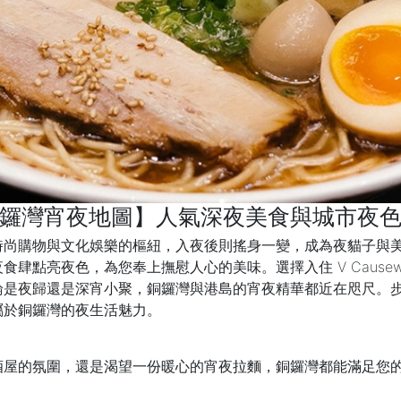
鑼灣宵夜地圖】人氣深夜美食與城市夜
時尚購物與文化娛樂的樞紐，入夜後則搖身一變，成為夜貓子與
夜色，為您奉上撫慰人心的美味。選擇入住 V Causeway Bay 
論是夜歸還是深宵小聚，銅鑼灣與港島的宵夜精華都近在咫尺。
屬於銅鑼灣的夜生活魅力。
酒屋的氛圍，還是渴望一份暖心的宵夜拉麵，銅鑼灣都能滿足您