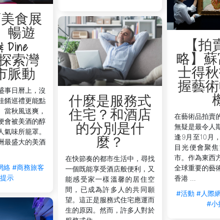
酒美食展
】暢遊
【拍
& Dine
略】蘇
o，探索灣
士得秋
市脈動
握藝術
盛事日曆上，沒
什麼是服務式
佳餚巡禮更能點
。當秋風送爽，
住宅？和酒店
在藝術品拍賣
便會被美酒的醇
的分別是什
無疑是最令人
人氣味所籠罩。
逢9月至10月
麼？
洲最盛大的美酒
目光便會聚焦
市。作為東西
在快節奏的都市生活中，尋找
網絡
#商務旅客
全球重要的藝
一個既能享受酒店般便利，又
小提示
香港 ...
能感受家一樣溫馨的居住空
間，已成為許多人的共同願
#活動
#人際
望。這正是服務式住宅應運而
#小
生的原因。然而，許多人對於