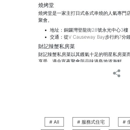
燒烤堂
燒烤堂是一家主打日式各式串燒的人氣專門店
聚會。
地址：銅鑼灣登龍街28號永光中心3樓（
交通：從V Causeway Bay步行約7分
財記辣蟹私房菜
財記辣蟹私房菜以其鑊氣十足的明星私房菜
享受。適合宵夜聚會與品味港島地道海鮮。
地址：銅鑼灣駱克道447-449號（營業
交通：從V Causeway Bay步行約7分
天然豚骨拉麵專門店一蘭
一蘭拉麵以其獨特的「自修室」設計聞名，
的絕佳選擇。
地址：銅鑼灣謝斐道440號駱克大廈A座地
交通：從V Causeway Bay步行約8分
# All
# 服務式住宅
#