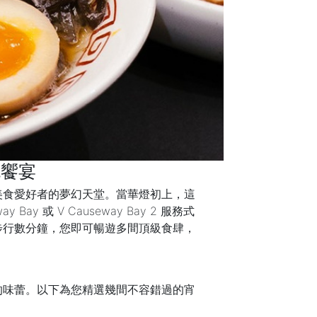
色饗宴
美食愛好者的夢幻天堂。當華燈初上，這
或 V Causeway Bay 2 服務式
步行數分鐘，您即可暢遊多間頂級食肆，
的味蕾。以下為您精選幾間不容錯過的宵