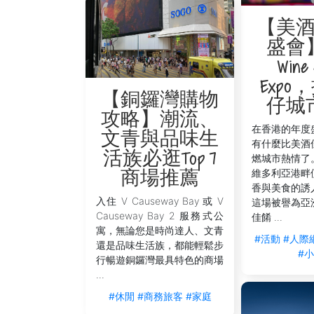
【美
盛會
Wine 
Exp
【銅鑼灣購物
仔城
攻略】潮流、
在香港的年度
文青與品味生
有什麼比美酒
活族必逛Top 7
燃城市熱情了
維多利亞港畔
商場推薦
香與美食的誘
入住 V Causeway Bay 或 V
這場被譽為亞
Causeway Bay 2 服務式公
佳餚 ...
寓，無論您是時尚達人、文青
#活動
#人際
還是品味生活族，都能輕鬆步
#
行暢遊銅鑼灣最具特色的商場
...
#休閒
#商務旅客
#家庭