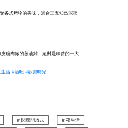
享受各式烤物的美味，適合三五知己深夜
和皮脆肉嫩的蔥油雞，絕對是味蕾的一大
夜生活
#酒吧
#歡樂時光
麵湯頭濃郁，麵條彈牙，是深夜補充能量
# 閃爍開放式
# 夜生活