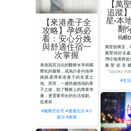
【萬
追蹤
星×本
【來港產子全
翻Sp
攻略】孕媽必
Hall
看：安心分娩
與舒適住宿一
萬聖節將至，
萬聖節好去處
次掌握
灣仔海濱將迎
香港因其頂尖的醫療水準和國
萬聖節音
際化的服務，成為許多內地孕
「Spooky Hall
媽媽選擇來港產子的首選之
#生
地。然而，一趟跨越地域的產
子之旅，除了醫療上的專業考
量，更需要周全的生活規劃。
從產前 ...
#服務式住宅
#週邊生活
#小
提示
#家庭