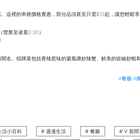
。這裡的串燒價格實惠，部分品項甚至只需$10起，讓您輕鬆
營業至凌晨2:30）
鐘
而聞名。招牌菜包括香辣惹味的避風塘炒辣蟹、鮮美的豉椒炒蜆
至凌晨3:00）
#餐廳
#
鐘
讓食客可以專心品嚐每一口拉麵的精髓。這裡的招牌九州豚骨拉
下F-I號舖（營業至凌晨5:00）
鐘
 生活小百科
# 週邊生活
# 餐廳
# V 新聞