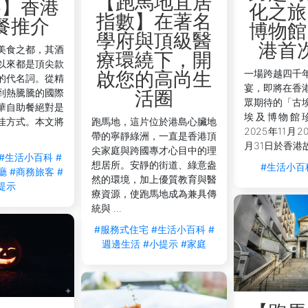
【跑馬地宜居
享受美食之餘，也能輕鬆處理事務或享受影音娛樂。
略】香港
化之旅
指數】在著名
交通指引，甚至協助您預訂餐飲，讓您的夜間探索更加無憂。
餐推介
博物館
後，能回到一個潔淨舒適的私人空間，享受真正的放鬆。
學府與頂級醫
港首
美食之都，其酒
更加彈性，無需擔心深夜抵達或清晨離開的行李問題。
療環繞下，開
以來都是頂尖款
地也能暢通無阻地溝通，輕鬆融入本地生活。
一場跨越四千
啟您的高尚生
的代名詞。從精
宴，即將在香
到熱騰騰的國際
 2
，無論是商務差旅還是休閒度假，您都能輕鬆步行抵達多間
活圈
眾期待的「古
華自助餐絕對是
的多元美食文化。V Causeway Bay 地理位置優越，鄰
埃及博物館
佳方式。本文將
跑馬地，這片位於港島心臟地
seway Bay，每一個夜晚都值得期待，讓您在銅鑼灣獨有的深
2025年11月2
帶的寧靜綠洲，一直是香港頂
月31日於香港故
尖家庭與跨國專才心目中的理
#生活小百科
#
想居所。安靜的街道、綠意盎
#生活小百
廳
#商務旅客
#
然的環境，加上優質教育與醫
提示
療資源，使跑馬地成為兼具傳
統與 ...
#服務式住宅
#生活小百科
#
週邊生活
#小提示
#家庭