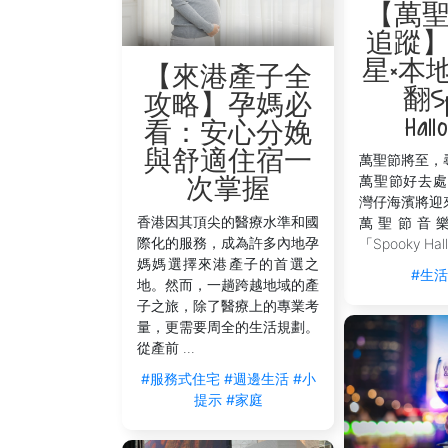
【萬
追蹤
星×本
【來港產子全
翻Sp
攻略】孕媽必
Hall
看：安心分娩
與舒適住宿一
萬聖節將至，
萬聖節好去處
次掌握
灣仔海濱將迎
香港因其頂尖的醫療水準和國
萬聖節音
際化的服務，成為許多內地孕
「Spooky Hall
媽媽選擇來港產子的首選之
#生
地。然而，一趟跨越地域的產
子之旅，除了醫療上的專業考
量，更需要周全的生活規劃。
從產前 ...
#服務式住宅
#週邊生活
#小
提示
#家庭