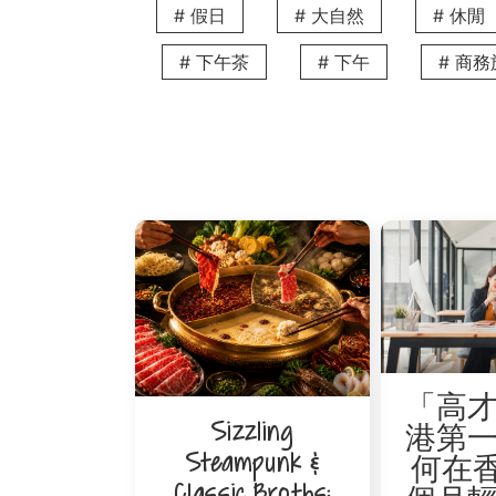
跑馬地自成一偶，毗鄰銅鑼灣與灣仔，既可享城
# 假日
# 大自然
# 休閒
寬敞舒適的一房及兩房套房，部分單位配有
# 下午茶
# 下午
# 商
鮮食材，為家人準備暖心家常菜。如果不想
此，都能為你帶來如家般舒適。
正在為裝修期間短期租屋問題而煩惱？歡迎
常見問題
Q1：裝修工程經常有延誤，The V 
我們明白家居裝修常會遇到進度變動，因此 
程進度商討續租安排。建議您在預訂時先與
惱。
Q2：我有一家大細和大量生活雜物，
如果您是家庭客群，我們推薦
V Causeway 
至兩房的大型單位，擁有充足的起居空間。
日常用品，確保家庭成員在過渡期內依然住
「高
Sizzling
港第
Q3：如果我在裝修期間因工作需要頻繁往
Steampunk &
何在香
位於西九龍廣東道535號的
The Lodge by V
Classic Broths:
的地理位置，讓往返內地及大灣區主要城市