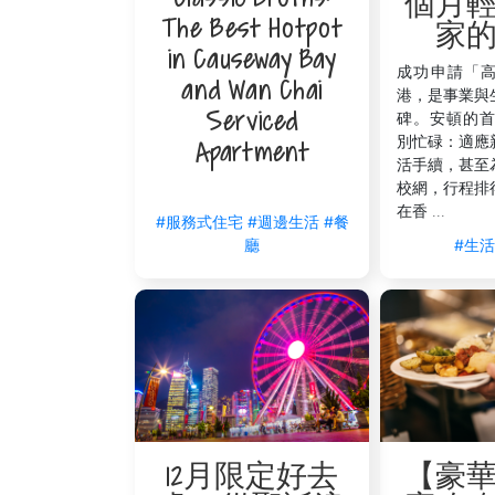
個月
The Best Hotpot
利，無論是北上商務往來、一站直達中環，
家
in Causeway Bay
Q4：為什麼服務式住宅的地理位置對
成功申請「
and Wan Chai
裝修期間，頻繁往返舊居監工與選購建材是極
港，是事業與
Serviced
碑。安頓的首
位於灣仔謝斐道180號的
V Wanchai
，
別忙碌：適應
Apartment
位於銅鑼灣怡和街 9 號的
V Causeway
活手續，甚至
鄰近港鐵站，讓您在忙碌的裝修期內，
校網，行程排
位於西九龍廣東道535號的
The Lodge
在香 ...
#服務式住宅
#週邊生活
#餐
選物料並即時回現場跟進進度。
#生
廳
【豪
12月限定好去