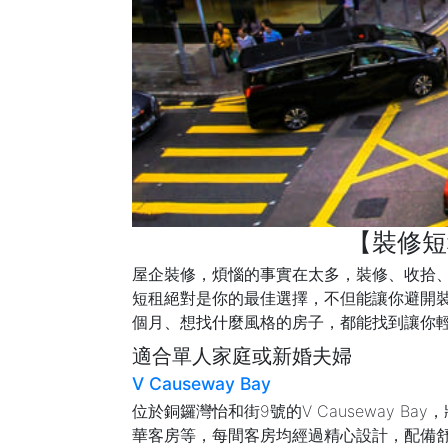
【裝修短
屋企裝修，煩惱的事實在太多，裝修、收拾
短租絕對是你的最佳選擇，不但能讓你避開
個月、想找什麼風格的房子，都能找到讓你
適合單人家庭或新婚夫婦
V Causeway Bay
位於銅鑼灣怡和街9號的V Causeway B
華客房等，每間客房均經過精心設計，配備舒適