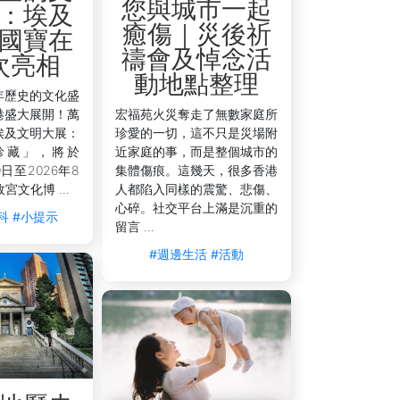
您與城市一起
：埃及
癒傷｜災後祈
國寶在
禱會及悼念活
次亮相
動地點整理
年歷史的文化盛
港盛大展開！萬
宏福苑火災奪走了無數家庭所
埃及文明大展：
珍愛的一切，這不只是災場附
珍藏」，將於
近家庭的事，而是整個城市的
0日至2026年8
集體傷痕。這幾天，很多香港
宮文化博 ...
人都陷入同樣的震驚、悲傷、
心碎。社交平台上滿是沉重的
科
#小提示
留言 ...
#週邊生活
#活動