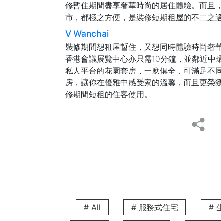
修暫住期間盡享奢華時尚的居住體驗。而且
市，都極之方便，是裝修短期租屋的不二之
V Wanchai
裝修期間想租屋暫住，又想同時體驗時尚奢
香港會議展覽中心亦只需10分鐘，並鄰近中
私人平台的花園套房，一應俱全，可滿足不
房，讓你在優雅中感受家的溫馨，而且更榮
修期間短租的住客使用。
適合一家大細
V Causeway Bay 2
V Causeway Bay 2
位於銅鑼灣與大坑交界
式住宅鄰近維多利亞公園及運動場，可為小朋友提
1,800 平方英尺的一房及兩房豪華單位，
享受。每間套房的空間設計精緻，擁有寬敞
美結合，讓你在繁忙的都市中盡享奢華。此外
生活。
# All
# 服務式住宅
#
V Happy Valley