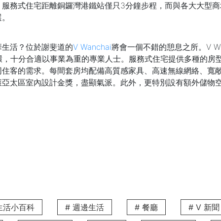
，服務式住宅距離銅鑼灣港鐵站僅只3分鐘步程，而與各大大型商
選。
華生活？位於謝斐道的
V Wanchai
將會一個不錯的憩息之所。V W
環，十分合適以事業為重的專業人士。服務式住宅提供多種的房
同住客的需求。每間套房均配備高質感家具、高速無線網絡、寬
獲亞太區室內設計金獎，盡顯氣派。此外，更特別設有額外儲物
，地段靜中帶旺，平日可到銅鑼灣購物，週末可於大坑漫步，在
供充足的玩樂空間，是家庭理想居所。V Causeway Bay 2
部分房型更附有私人露台，而且全幢僅設 20 戶，採用一梯一伙
的起居區、設備齊全的獨立廚房，並配備由意大利設計師精心打
，更貼心提供 24 小時前台服務、專業家務管理及全方位的生
 生活小百科
# 週邊生活
# 餐廳
# V 新聞