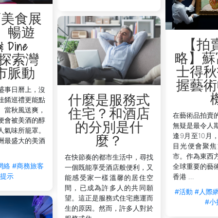
酒美食展
】暢遊
【拍
& Dine
略】蘇
o，探索灣
士得秋
市脈動
握藝術
盛事日曆上，沒
什麼是服務式
佳餚巡禮更能點
。當秋風送爽，
住宅？和酒店
在藝術品拍賣
便會被美酒的醇
的分別是什
無疑是最令人
人氣味所籠罩。
逢9月至10月
麼？
洲最盛大的美酒
目光便會聚焦
市。作為東西
在快節奏的都市生活中，尋找
網絡
#商務旅客
全球重要的藝
一個既能享受酒店般便利，又
小提示
香港 ...
能感受家一樣溫馨的居住空
間，已成為許多人的共同願
#活動
#人際
望。這正是服務式住宅應運而
#小
生的原因。然而，許多人對於