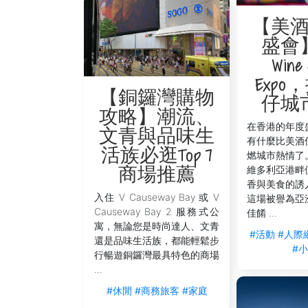
【美
盛會
Wine 
Exp
【銅鑼灣購物
仔城
攻略】潮流、
在香港的年度
文青與品味生
有什麼比美酒
活族必逛Top 7
燃城市熱情了
維多利亞港畔
商場推薦
香與美食的誘
入住 V Causeway Bay 或 V
這場被譽為亞
Causeway Bay 2 服務式公
佳餚 ...
寓，無論您是時尚達人、文青
#活動
#人際
還是品味生活族，都能輕鬆步
#
行暢遊銅鑼灣最具特色的商場
...
#休閒
#商務旅客
#家庭