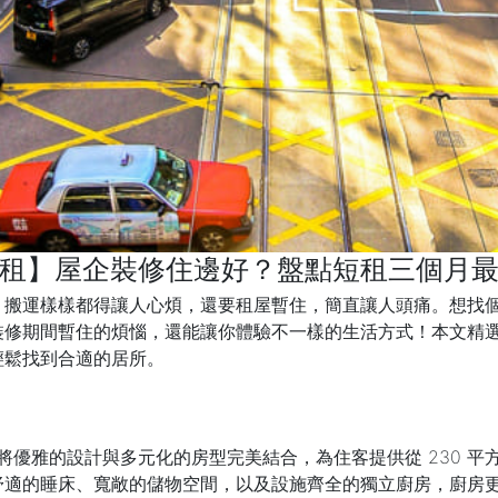
租】屋企裝修住邊好？盤點短租三個月
、搬運樣樣都得讓人心煩，還要租屋暫住，簡直讓人頭痛。想找
裝修期間暫住的煩惱，還能讓你體驗不一樣的生活方式！本文精
輕鬆找到合適的居所。
ay，將優雅的設計與多元化的房型完美結合，為住客提供從 230 平
的睡床、寬敞的儲物空間，以及設施齊全的獨立廚房，廚房更選用 L