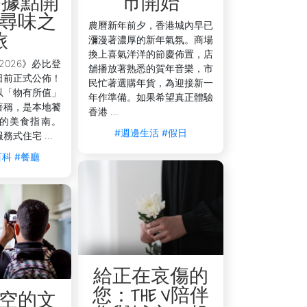
 為據點開
市開始
掌握每分每秒的效率。
尋味之
農曆新年前夕，香港城內早已
旅
瀰漫著濃厚的新年氣氛。商場
換上喜氣洋洋的節慶佈置，店
能顯著減輕您的交通負擔。
2026》必比登
舖播放著熟悉的賀年音樂，市
日前正式公佈！
親自挑選物料並即時回現場跟進進度。
民忙著選購年貨，為迎接新一
以「物有所值」
程後期輕鬆選購各類家品。這兩處據點均
年作準備。如果希望真正體驗
著稱，是本地饕
香港 ...
的美食指南。
只需 10 分鐘時間，讓您隨時親自挑
#週邊生活
#假日
服務式住宅 ...
百科
#餐廳
給正在哀傷的
您：THE V陪伴
空的文