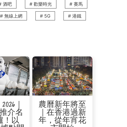
y 坐落於這個充滿濃厚人情味的小區，提供
# 酒吧
# 歡樂時光
# 賽馬
愛烹飪的住客可前往黃泥涌街市，挑選新
# 無線上網
# 5G
# 港鐵
住，還是短短三個月的小假期，生活在
為主，但針對裝修客戶，我們可以按實際工
無需在工程收尾階段為尋找新住所而煩
25號及跑馬地成和道68號，均提供一房
常適合存放裝修期間帶過來的換季衣物或
2026｜
農曆新年將至
推介名
｜在香港過新
爐！以
年，從年宵花
龍站，瞬步接駁高鐵全國網絡。這種獨特
更兼具機場快線與雙地鐵線路交匯的便