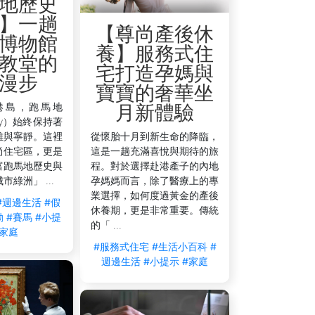
地歷史
】一趟
【尊尚產後休
博物館
養】服務式住
教堂的
宅打造孕媽與
漫步
寶寶的奢華坐
港島，跑馬地
月新體驗
lley）始終保持著
雅與寧靜。這裡
從懷胎十月到新生命的降臨，
尚住宅區，更是
這是一趟充滿喜悅與期待的旅
富跑馬地歷史與
程。對於選擇赴港產子的內地
綠洲」 ...
孕媽媽而言，除了醫療上的專
業選擇，如何度過黃金的產後
#週邊生活
#假
休養期，更是非常重要。傳統
動
#賽馬
#小提
的「 ...
#家庭
#服務式住宅
#生活小百科
#
週邊生活
#小提示
#家庭