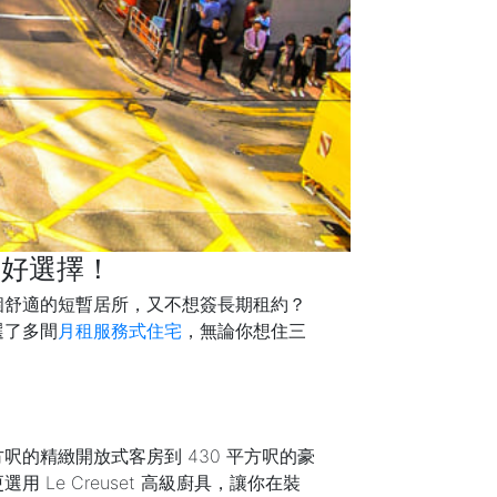
最好選擇！
個舒適的短暫居所，又不想簽長期租約？
選了多間
月租服務式住宅
，無論你想住三
方呎的精緻開放式客房到 430 平方呎的豪
e Creuset 高級廚具，讓你在裝