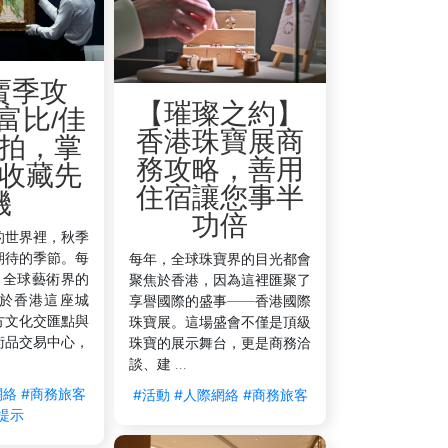
賣季攻
【璀璨之約】
富比/佳
香港珠寶展商
拍，掌
務攻略，善用
收藏先
住宿讓您事半
機
功倍
的世界裡，秋季
期待的季節。每
每年，全球珠寶界的目光都會
，全球藝術界的
聚焦於香港，因為這裡匯聚了
於香港這座城
享譽國際的盛事——香港國際
方文化交匯點與
珠寶展。這場盛會不僅是頂級
術品交易中心，
珠寶的展示舞台，更是商務洽
談、建 ...
網絡
#商務旅客
#活動
#人際網絡
#商務旅客
提示