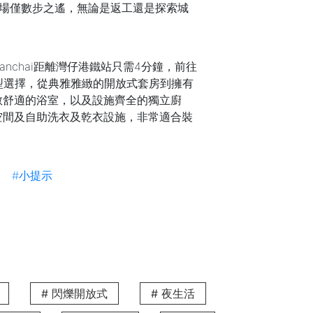
場僅數步之遙，無論是返工還是探索城
anchai距離灣仔港鐵站只需4分鐘，前往
型選擇，從典雅雅緻的開放式套房到擁有
敞舒適的浴室，以及設施齊全的獨立廚
空間及自助洗衣及乾衣設施，非常適合裝
#小提示
咖啡廳或餐廳，享受愜意時光，同時服務
 設有兩款房型，包括面積介於 900 至
設計，可為你帶來舒適且私密的家庭式生活
造的豪華家具，將現代品味與溫馨實用完
活支援，讓你隨時隨地感受高品質的愜意
# 閃爍開放式
# 夜生活