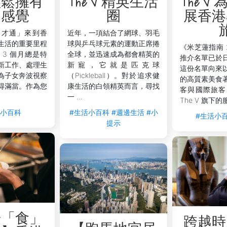
輕鬆擁有
The V 精英生活
The V
還是飛往海外，都能確保您在忙碌的裝修過渡期中，依然能精準
的感覺
圈
展香港
裝修住客很重要？
高才通」來到香
近年，一項結合了網球、羽毛
大的體力考驗。The V 的物業分佈於港島及九龍的核心地帶，
生活的重要里程
球與乒乓球元素的運動正席捲
《米芝蓮指南 
 3 個月總是特
全球，並迅速成為都會精英的
推介名單已於
步行 3 分鐘即可直達著名的建材及家具街駱克道，讓您能隨時
新工作、處理生
新寵，它就是匹克球
這份名單向來
 Bay
，則讓您身處潮流百貨與家居精品店的交匯點，方便在工
為子女奔波視察
（Pickleball）。對於追求健
的高質素美食
依然能高效掌握所有細節，讓整個過渡期更加輕鬆無憂。
得滿當。作為您
康生活的白領精英而言，尋找
客與國際旅客
 by V
同樣佔盡地利，鄰近旺角及太子一帶的家居建材集散地，乘車
一 ...
The V 旗下的
活小百科
#生活小百科
#週邊生活
#小
#生活小
提示
華「食」
跨越時