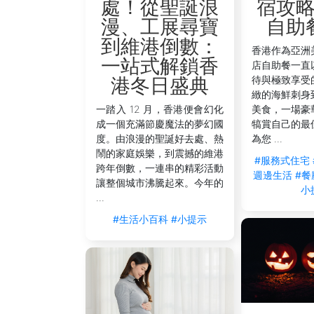
宿攻
處！從聖誕浪
自助
漫、工展尋寶
到維港倒數：
香港作為亞洲
一站式解鎖香
店自助餐一直
待與極致享受
港冬日盛典
緻的海鮮刺身
美食，一場豪
一踏入 12 月，香港便會幻化
犒賞自己的最
成一個充滿節慶魔法的夢幻國
為您 ...
度。由浪漫的聖誕好去處、熱
鬧的家庭娛樂，到震撼的維港
#服務式住宅
跨年倒數，一連串的精彩活動
週邊生活
#餐
讓整個城市沸騰起來。今年的
小
...
#生活小百科
#小提示