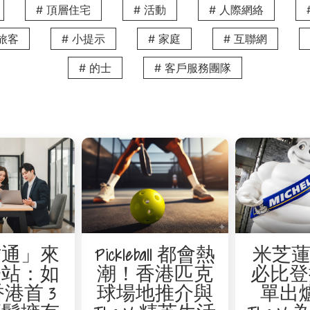
市的便利，又能享受環境清幽的居住環境。V Happy Valle
# 頂層住宅
# 活動
# 人際網絡
露台及開揚景觀，更貼心地設有專屬車位與客房服務。而且，熱
務旅客
# 小提示
# 家庭
# 互聯網
下廚，區內更有眾多特色餐廳，讓享受精緻美食。不論是裝修暫
# 的士
# 客戶服務團隊
致電
3602 2388
或
填寫表格
向我們查詢短租住宅方案。
的短租合約可以靈活續租嗎？
The V 提供極具彈性的租住方案。雖然我們以月租服務式住宅
我們的租務團隊溝通可能的延期需求，我們會盡力配合，確保您
哪一個地點最適合裝修期間暫住？
Bay 2
及
V Happy Valley
。這兩個地點分別位於銅鑼灣銅鑼灣道
此外，我們部分物業特別設有額外儲物空間及自助洗衣設施，非
得從容舒適。
才通」來
Pickleball 都會熱
米芝蓮 
一站：如
潮！香港匹克
必比登
返內地，哪一個 The V 地點的交通最方便？
港首 3
球場地推介與
單出
坐擁西九龍核心地標優勢，住客步行 5 分鐘即可抵達香港西九
變得輕鬆，極大化您的跨境流動力。除了直通內地的優勢，物業