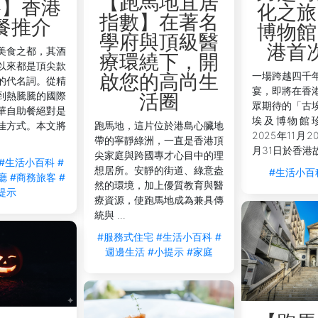
【跑馬地宜居
略】香港
化之旅
指數】在著名
餐推介
博物館
學府與頂級醫
港首
美食之都，其酒
療環繞下，開
以來都是頂尖款
一場跨越四千
啟您的高尚生
的代名詞。從精
宴，即將在香
到熱騰騰的國際
活圈
眾期待的「古
華自助餐絕對是
埃及博物館
佳方式。本文將
跑馬地，這片位於港島心臟地
2025年11月2
帶的寧靜綠洲，一直是香港頂
月31日於香港故
尖家庭與跨國專才心目中的理
#生活小百科
#
想居所。安靜的街道、綠意盎
#生活小百
廳
#商務旅客
#
然的環境，加上優質教育與醫
提示
療資源，使跑馬地成為兼具傳
統與 ...
#服務式住宅
#生活小百科
#
週邊生活
#小提示
#家庭