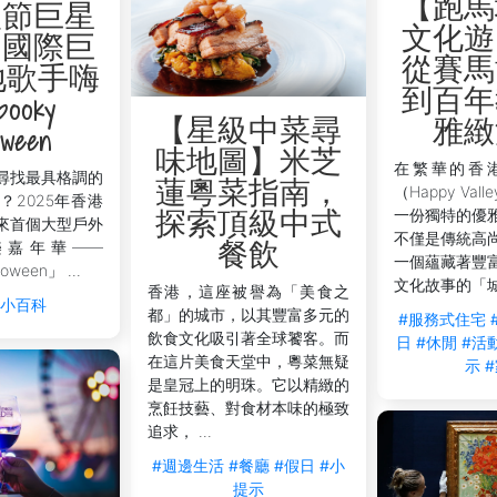
【跑馬
聖節巨星
文化遊
】國際巨
從賽馬
地歌手嗨
到百年
ooky
【星級中菜尋
雅緻
oween
味地圖】米芝
在繁華的香
尋找最具格調的
蓮粵菜指南，
（Happy Va
？2025年香港
一份獨特的優
探索頂級中式
來首個大型戶外
不僅是傳統高
樂嘉年華——
餐飲
一個蘊藏著豐
oween」 ...
文化故事的「城市
香港，這座被譽為「美食之
活小百科
都」的城市，以其豐富多元的
#服務式住宅
飲食文化吸引著全球饕客。而
日
#休閒
#活
在這片美食天堂中，粵菜無疑
示
是皇冠上的明珠。它以精緻的
烹飪技藝、對食材本味的極致
追求， ...
#週邊生活
#餐廳
#假日
#小
提示