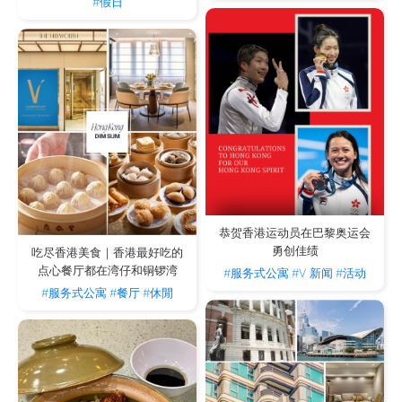
#假日
恭贺香港运动员在巴黎奥运会
勇创佳绩
吃尽香港美食｜香港最好吃的
点心餐厅都在湾仔和铜锣湾
#服务式公寓
#V 新闻
#活动
#服务式公寓
#餐厅
#休閒