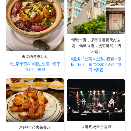
輕鬆一夏，探尋香港夏天好去
處 -- 領略香港，漫遊港島「四
大處」
香港的冬季活动
#服务式公寓
#生活小百科
#假
#生活小百科
#週边生活
#餐厅
日
#休閒
#顶层公寓
#活动
#赛
#休閒
#家庭
马
#家庭
香港现场音乐蒲点
湾仔5大必去茶餐厅