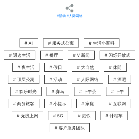
- 美国妇女协会
#活动
#人际网络
中环半山坚尼地道48号
# All
# 服务式公寓
# 生活小百科
- 香港澳洲协会
# 週边生活
# 餐厅
# V 新闻
# 闪烁开放式
湾仔轩尼诗道340-342号国华大厦8楼8室
# 夜生活
# 假日
# 大自然
# 休閒
- 丹麦商业协会
# 顶层公寓
# 活动
# 人际网络
# 酒吧
# 欢乐时光
# 赛马
# 下午茶
# 下午
湾仔港湾道23号鹰君中心2402B室
# 商务旅客
# 小提示
# 家庭
# 互联网
- 香港日本文化协会
# 无线上网
# 5G
# 港铁
# 计程车
中环干诺道中19-20号冯氏大厦1楼
# 客户服务团队
香港贸易发展局 - HKTDC