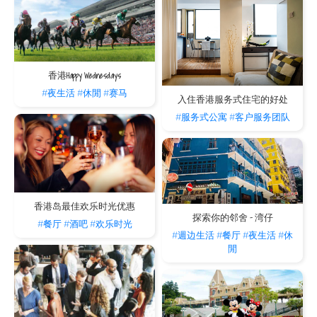
香港Happy Wednesdays
#夜生活
#休閒
#赛马
入住香港服务式住宅的好处
#服务式公寓
#客户服务团队
香港岛最佳欢乐时光优惠
探索你的邻舍 - 湾仔
#餐厅
#酒吧
#欢乐时光
#週边生活
#餐厅
#夜生活
#休
閒