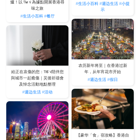
爐！以 The V 為據點開展香港尋
#生活小百科
#週边生活
#小提
味之旅
示
#生活小百科
#餐厅
农历新年将至｜在香港过新
年，从年宵花市开始
給正在哀傷的您：THE V陪伴您
與城市一起癒傷｜災後祈禱會
#週边生活
#假日
及悼念活動地點整理
#週边生活
#活动
【豪华「食」宿攻略】香港自