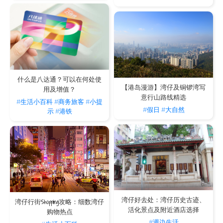
什么是八达通？可以在何处使
【港岛漫游】湾仔及铜锣湾写
用及增值？
意行山路线精选
#生活小百科
#商务旅客
#小提
#假日
#大自然
示
#港铁
湾仔好去处：湾仔历史古迹、
湾仔行街Shopping攻略：细数湾仔
活化景点及附近酒店选择
购物热点
#週边生活