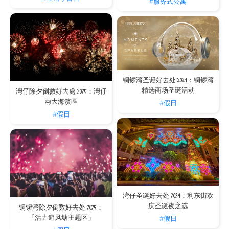
#服务式公寓
铜锣湾圣诞好去处 2024：铜锣湾
精选商场圣诞活动
灣仔除夕倒數好去處 2025：灣仔
兩大海濱區
#假日
#假日
湾仔圣诞好去处 2024：利东街欢
庆圣诞夜之选
铜锣湾除夕倒数好去处 2025：
「活力避风塘主题区」
#假日