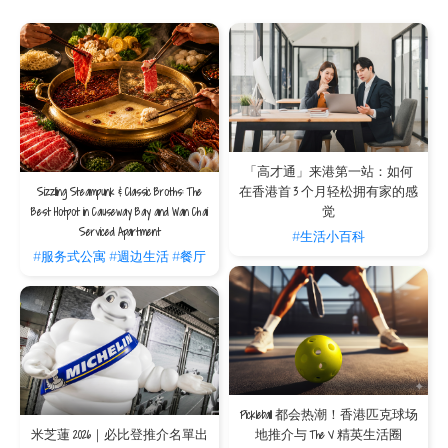
香港贸易发展局是一个公共政府机构，旨在促进香港制造商、贸易商和服务供应商之
间的商业联系。香港贸发局每年举办超过100场展览会和活动，将中小型企业与世界
各地的其他类似企业联系起来。 虽然香港贸发局没有直接举办商务交流活动，但这
些展览和活动为想獲得曝光率和感兴趣的客户提供了很好的机会。 有名气的博览会
可以吸引数以万计的人参加。 此外，贸发局经常邀请市场领导者举办讲座和研讨
会，这些研讨会可能有助您的业务的发展，亦是一个建立联络的良好资源。
认识您的V邻居
毋庸置疑，还有400人与您一样有很多共同之处 - 就像他们一样 - 您是V的住客！ 我
们全年定期举办活动，以便住客相互交流。请留意每年的聚会，比如在夏季享受泳池
派对和秋季鸡尾酒派对等年度盛宴！
「高才通」来港第一站：如何
Sizzling Steampunk & Classic Broths: The
在香港首 3 个月轻松拥有家的感
在香港寻找商业活动是很容易的事，因为这个多元文化的城市是来自世界各地的外籍
人士和企业家的家园。 本文介绍了几种有效的商业和休闲网络交际方式。 欢迎随时
Best Hotpot in Causeway Bay and Wan Chai
觉
联系V的礼宾部，了解有关V内外活动的更多信息。
Serviced Apartment
#生活小百科
有关在香港经商的更多信息，请阅读这篇有关香港商务礼仪的文章，或寻找城中最好
#服务式公寓
#週边生活
#餐厅
的咖啡店以完成工作。
Pickleball 都会热潮！香港匹克球场
米芝蓮 2026｜必比登推介名單出
地推介与 The V 精英生活圈