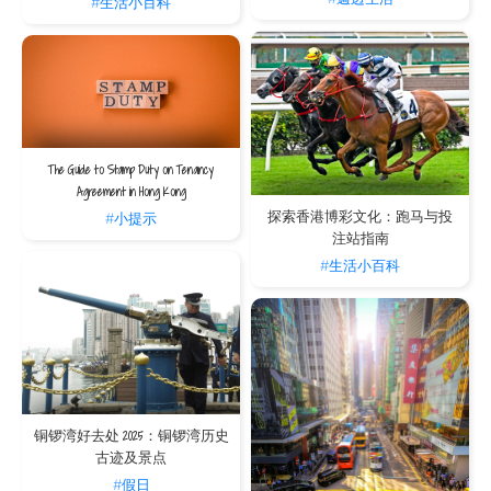
#生活小百科
The Guide to Stamp Duty on Tenancy
Agreement in Hong Kong
探索香港博彩文化：跑马与投
#小提示
注站指南
#生活小百科
铜锣湾好去处 2025：铜锣湾历史
古迹及景点
#假日