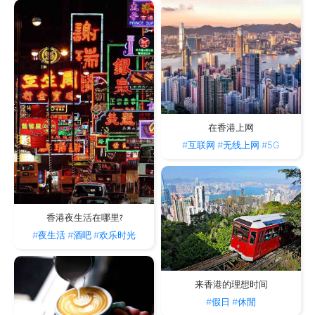
在香港上网
#互联网
#无线上网
#5G
香港夜生活在哪里?
#夜生活
#酒吧
#欢乐时光
来香港的理想时间
#假日
#休閒