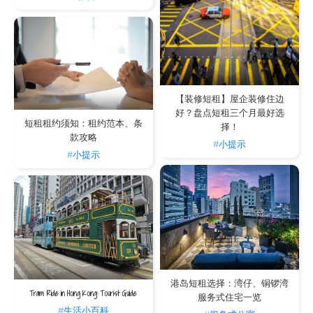
【装修短租】屋企装修住边
好？盘点短租三个月最好选
短租租约须知：租约范本、条
择！
款攻略
#小提示
#小提示
港岛短租选择：湾仔、铜锣湾
Tram Ride in Hong Kong: Tourist Guide
服务式住宅一览
#生活小百科