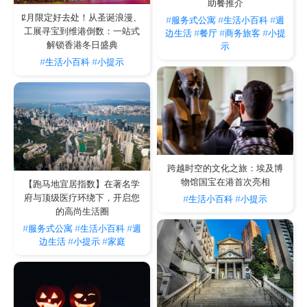
助餐推介
12月限定好去处！从圣诞浪漫、
#服务式公寓
#生活小百科
#週
工展寻宝到维港倒数：一站式
边生活
#餐厅
#商务旅客
#小提
解锁香港冬日盛典
示
#生活小百科
#小提示
跨越时空的文化之旅：埃及博
物馆国宝在港首次亮相
【跑马地宜居指数】在著名学
府与顶级医疗环绕下，开启您
#生活小百科
#小提示
的高尚生活圈
#服务式公寓
#生活小百科
#週
边生活
#小提示
#家庭