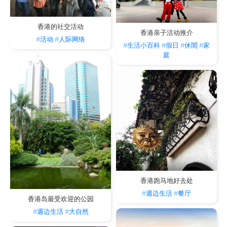
香港的社交活动
香港亲子活动推介
#活动
#人际网络
#生活小百科
#假日
#休閒
#家
庭
香港跑马地好去处
#週边生活
#餐厅
香港岛最受欢迎的公园
#週边生活
#大自然