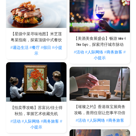
【星级中菜寻味地图】米芝莲
【美酒美食展盛会】畅游 Wine &
粤菜指南，探索顶级中式餐饮
Dine Expo，探索湾仔城市脉动
#週边生活
#餐厅
#假日
#小提
#活动
#人际网络
#商务旅客
#
示
小提示
【璀璨之约】香港珠宝展商务
【拍卖季攻略】苏富比/佳士得
攻略，善用住宿让您事半功倍
秋拍，掌握艺术收藏先机
#活动
#人际网络
#商务旅客
#活动
#人际网络
#商务旅客
#
小提示