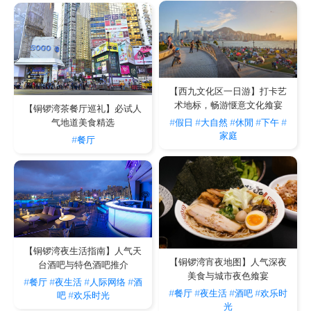
【西九文化区一日游】打卡艺
术地标，畅游惬意文化飨宴
【铜锣湾茶餐厅巡礼】必试人
#假日
#大自然
#休閒
#下午
#
气地道美食精选
家庭
#餐厅
【铜锣湾夜生活指南】人气天
【铜锣湾宵夜地图】人气深夜
台酒吧与特色酒吧推介
美食与城市夜色飨宴
#餐厅
#夜生活
#人际网络
#酒
#餐厅
#夜生活
#酒吧
#欢乐时
吧
#欢乐时光
光