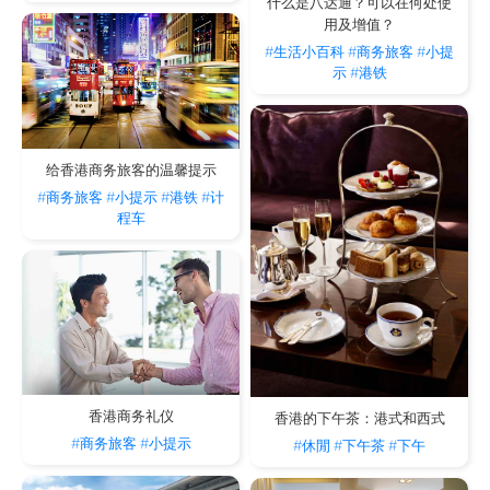
什么是八达通？可以在何处使
用及增值？
#生活小百科
#商务旅客
#小提
示
#港铁
给香港商务旅客的温馨提示
#商务旅客
#小提示
#港铁
#计
程车
香港商务礼仪
香港的下午茶：港式和西式
#商务旅客
#小提示
#休閒
#下午茶
#下午