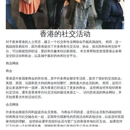
香港的社交活动
对于新来香港的人士而言，建立一个社交和专业网络似乎颇具挑战性。 然而，这一
挑战很容易应对，因为香港提供了许多商务社交活动﹑协会﹑俱乐部和休闲交际平
台，可以根据您的职业﹑爱好和兴趣来结识新朋友。 本文将帮助您发现香港众多商
业交际活动和机会，以及城中最好的休闲社交平台。
商业网络
商会
香港是许多国家商会的所在地，其中许多商会都非常活跃，提供了很好的交流机会。
美国﹑英国﹑法国和意大利的商会特别繁忙，拥有庞大的会员机构。 然而，这些只
是众多选择中的一选择，因为香港已经成立了更多的商会。 这些商会经常组织商务
社交活动，通常是香港举办社交活动的最佳来源之一。 访问您首选的商会网站，并
开始查看当年的活动日历。
会员网络
许多协会根据共同利益提供会员资格。 与商会不同的是，这些以会员制为基础的组
织将商业与社交融合在一起，定期举办国家性的庆祝活动和其他活动，以促进对其国
家传统的理解。 这些协会通常也组织会员与更广泛的香港本地社区互动。 如果您对
以下任何一个社团感兴趣，请随时联系他们并询问其公开会员资格：