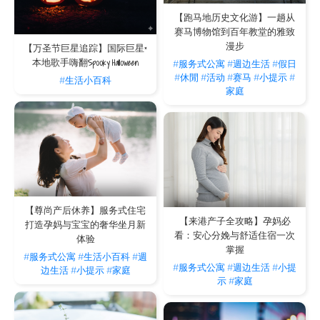
【跑马地历史文化游】一趟从
赛马博物馆到百年教堂的雅致
漫步
【万圣节巨星追踪】国际巨星×
本地歌手嗨翻Spooky Halloween
#服务式公寓
#週边生活
#假日
#休閒
#活动
#赛马
#小提示
#
#生活小百科
家庭
【尊尚产后休养】服务式住宅
【来港产子全攻略】孕妈必
打造孕妈与宝宝的奢华坐月新
看：安心分娩与舒适住宿一次
体验
掌握
#服务式公寓
#生活小百科
#週
#服务式公寓
#週边生活
#小提
边生活
#小提示
#家庭
示
#家庭