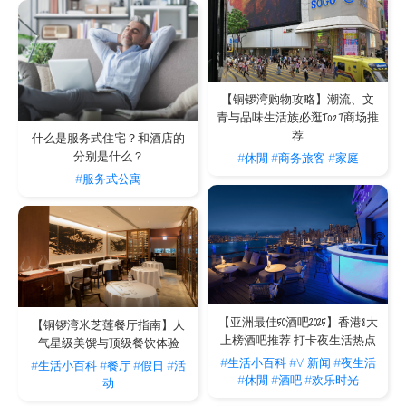
【铜锣湾购物攻略】潮流、文
青与品味生活族必逛Top 7商场推
荐
什么是服务式住宅？和酒店的
分别是什么？
#休閒
#商务旅客
#家庭
#服务式公寓
【亚洲最佳50酒吧2025】香港8大
【铜锣湾米芝莲餐厅指南】人
上榜酒吧推荐 打卡夜生活热点
气星级美馔与顶级餐饮体验
#生活小百科
#V 新闻
#夜生活
#生活小百科
#餐厅
#假日
#活
#休閒
#酒吧
#欢乐时光
动