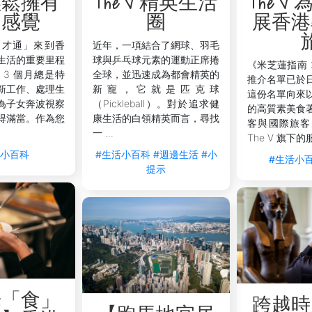
輕鬆擁有
The V 精英生活
The V
的感覺
圈
展香港
- 就像他們一樣 - 你是V的住客！ 我們全年定期舉辦活動，讓
等年度盛宴！
高才通」來到香
近年，一項結合了網球、羽毛
生活的重要里程
球與乒乓球元素的運動正席捲
個多元文化的城市是來自世界各地的外籍人士和企業家的家園。 
《米芝蓮指南 
 3 個月總是特
全球，並迅速成為都會精英的
關V內外活動的更多信息。
推介名單已於
新工作、處理生
新寵，它就是匹克球
這份名單向來
有關香港商務禮儀的文章，或探索城中最好的咖啡店以完成工作
為子女奔波視察
（Pickleball）。對於追求健
的高質素美食
得滿當。作為您
康生活的白領精英而言，尋找
客與國際旅客
一 ...
The V 旗下的
活小百科
#生活小百科
#週邊生活
#小
#生活小
提示
華「食」
跨越時