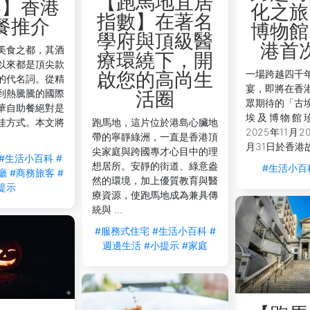
【跑馬地宜居
略】香港
化之旅
指數】在著名
餐推介
博物館
學府與頂級醫
港首
美食之都，其酒
療環繞下，開
以來都是頂尖款
一場跨越四千
啟您的高尚生
的代名詞。從精
宴，即將在香
到熱騰騰的國際
活圈
眾期待的「古
華自助餐絕對是
埃及博物館
佳方式。本文將
跑馬地，這片位於港島心臟地
2025年11月2
帶的寧靜綠洲，一直是香港頂
月31日於香港故
尖家庭與跨國專才心目中的理
#生活小百科
#
想居所。安靜的街道、綠意盎
#生活小百
廳
#商務旅客
#
然的環境，加上優質教育與醫
提示
療資源，使跑馬地成為兼具傳
統與 ...
#服務式住宅
#生活小百科
#
週邊生活
#小提示
#家庭