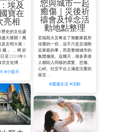
您與城市一起
：埃及
癒傷｜災後祈
國寶在
禱會及悼念活
次亮相
動地點整理
年歷史的文化盛
港盛大展開！萬
宏福苑火災奪走了無數家庭所
埃及文明大展：
珍愛的一切，這不只是災場附
珍藏」，將於
近家庭的事，而是整個城市的
0日至2026年8
集體傷痕。這幾天，很多香港
宮文化博 ...
人都陷入同樣的震驚、悲傷、
心碎。社交平台上滿是沉重的
科
#小提示
留言 ...
#週邊生活
#活動