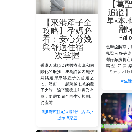
【萬
追蹤
星×本
【來港產子全
翻Sp
攻略】孕媽必
Hall
看：安心分娩
與舒適住宿一
萬聖節將至，
萬聖節好去處
次掌握
灣仔海濱將迎
香港因其頂尖的醫療水準和國
萬聖節音
際化的服務，成為許多內地孕
「Spooky Hall
媽媽選擇來港產子的首選之
#生
地。然而，一趟跨越地域的產
子之旅，除了醫療上的專業考
量，更需要周全的生活規劃。
從產前 ...
#服務式住宅
#週邊生活
#小
提示
#家庭