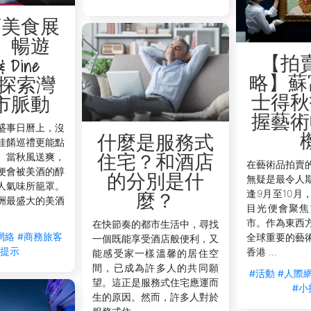
酒美食展
】暢遊
【拍
& Dine
略】蘇
o，探索灣
士得秋
市脈動
握藝術
盛事日曆上，沒
什麼是服務式
佳餚巡禮更能點
。當秋風送爽，
住宅？和酒店
在藝術品拍賣
便會被美酒的醇
的分別是什
無疑是最令人
人氣味所籠罩。
逢9月至10月
麼？
洲最盛大的美酒
目光便會聚焦
市。作為東西
在快節奏的都市生活中，尋找
網絡
#商務旅客
全球重要的藝
一個既能享受酒店般便利，又
小提示
香港 ...
能感受家一樣溫馨的居住空
間，已成為許多人的共同願
#活動
#人際
望。這正是服務式住宅應運而
#小
生的原因。然而，許多人對於