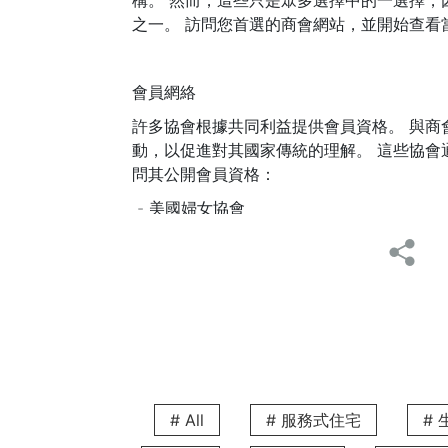
構。 然而，這些只是眾多選擇中的一選擇，
之一。 訪問您首選的商會網站，並開始查看
會員網絡
許多協會根據共同利益提供會員資格。 與
動，以促進對其國家傳統的理解。 這些協會
問其公開會員資格：
- 美國婦女協會
中環半山堅尼地道48號
- 香港澳洲協會
灣仔軒尼詩道340-342號國華大廈8樓8室
# All
# 服務式住宅
#