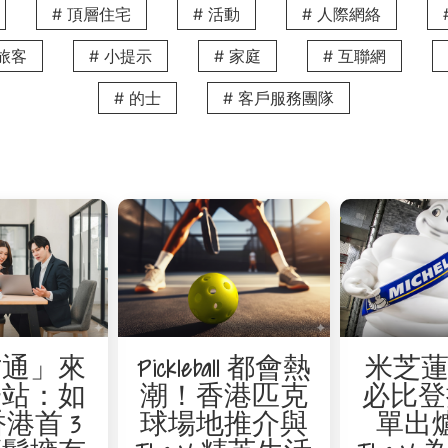
# 頂層住宅
# 活動
# 人際網絡
務旅客
# 小提示
# 家庭
# 互聯網
# 的士
# 客戶服務團隊
進香港製造商，貿易商和服務供應商的商業網絡。每年，香港貿
起來。 雖然香港貿發局沒有直接統籌商業網絡活動，但這些展覽
才通」來
Pickleball 都會熱
米芝蓮 
數以萬計的人參加。 此外，貿發局經常邀請市場領導者舉辦講
一站：如
潮！香港匹克
必比登
港首 3
球場地推介與
單出