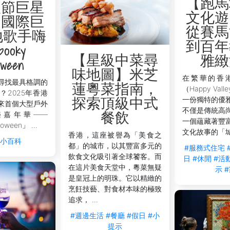
【跑馬
聖節巨星
文化遊
】國際巨
從賽馬
地歌手嗨
到百年
ooky
【星級中菜尋
雅緻
oween
味地圖】米芝
在繁華的香
尋找最具格調的
蓮粵菜指南，
（Happy Va
？2025年香港
一份獨特的優
探索頂級中式
來首個大型戶外
不僅是傳統高
樂嘉年華——
餐飲
一個蘊藏著豐
oween」 ...
文化故事的「城市
香港，這座被譽為「美食之
活小百科
都」的城市，以其豐富多元的
#服務式住宅
飲食文化吸引著全球饕客。而
日
#休閒
#活
在這片美食天堂中，粵菜無疑
示
是皇冠上的明珠。它以精緻的
烹飪技藝、對食材本味的極致
追求， ...
#週邊生活
#餐廳
#假日
#小
提示