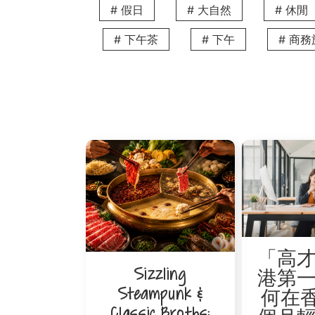
# 假日
# 大自然
# 休閒
- 丹麥商業協會
# 下午茶
# 下午
# 商
灣仔港灣道23號鷹君中心2402B室
- 香港日本文化協會
中環幹諾道中19-20號馮氏大廈1樓
香港貿易發展局 - HKTDC
香港貿易發展局是一個公共政府機構，旨在促
中小型企業與世界各地的其他類近企業聯繫
「高
供了很好的機會。 有名氣的博覽會可以吸引
Sizzling
港第
把幫助，亦是一個很好的網絡資源。
Steampunk &
何在香
Classic Broths:
認識你的V鄰居