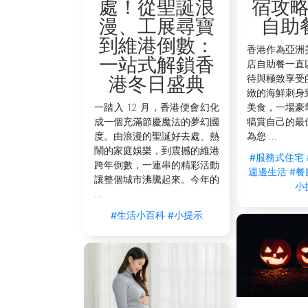
宿攻
處！從聖誕浪
自助
漫、工展尋寶
到維港倒數：
香港作為亞洲
一站式解鎖香
店自助餐一直
待與極致享受
港冬日盛典
緻的海鮮刺身
美食，一場豪
一踏入 12 月，香港便會幻化
犒賞自己的最
成一個充滿節慶魔法的夢幻國
為您 ...
度。由浪漫的聖誕好去處、熱
鬧的家庭娛樂，到震撼的維港
#服務式住宅
跨年倒數，一連串的精彩活動
週邊生活
#餐
讓整個城市沸騰起來。今年的
小
...
#生活小百科
#小提示