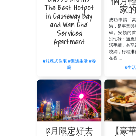
個月
The Best Hotpot
家
不言而喻，還有400人與您有很多共同之處 
in Causeway Bay
可以在夏季享受泳池派對和秋季雞尾酒派對
成功申請「
and Wan Chai
港，是事業與
在香港尋找商業活動是很容易的事，因為這
Serviced
碑。安頓的首
際的選擇。 請隨時聯繫V的禮賓部，了解有
別忙碌：適應
Apartment
有關在香港開展業務的進一步資訊，請參閱
活手續，甚至
校網，行程排
在香 ...
#服務式住宅
#週邊生活
#餐
#生
廳
【豪
12月限定好去