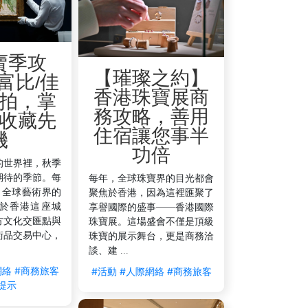
賣季攻
【璀璨之約】
富比/佳
香港珠寶展商
拍，掌
務攻略，善用
收藏先
住宿讓您事半
機
功倍
的世界裡，秋季
期待的季節。每
每年，全球珠寶界的目光都會
，全球藝術界的
聚焦於香港，因為這裡匯聚了
於香港這座城
享譽國際的盛事——香港國際
方文化交匯點與
珠寶展。這場盛會不僅是頂級
術品交易中心，
珠寶的展示舞台，更是商務洽
談、建 ...
網絡
#商務旅客
#活動
#人際網絡
#商務旅客
提示