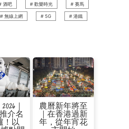
# 酒吧
# 歡樂時光
# 賽馬
# 無線上網
# 5G
# 港鐵
發局舉辦超過100場展覽會和活動，將
和活動為想獲得曝光率和感興趣的客戶提
2026｜
農曆新年將至
座和研討會，這些研討會可能對您的業務有
推介名
｜在香港過新
爐！以
年，從年宵花