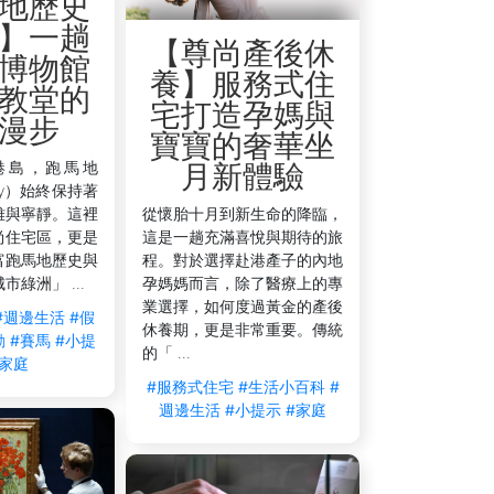
地歷史
】一趟
【尊尚產後休
博物館
養】服務式住
教堂的
宅打造孕媽與
漫步
寶寶的奢華坐
港島，跑馬地
月新體驗
lley）始終保持著
雅與寧靜。這裡
從懷胎十月到新生命的降臨，
尚住宅區，更是
這是一趟充滿喜悅與期待的旅
富跑馬地歷史與
程。對於選擇赴港產子的內地
綠洲」 ...
孕媽媽而言，除了醫療上的專
業選擇，如何度過黃金的產後
#週邊生活
#假
休養期，更是非常重要。傳統
動
#賽馬
#小提
的「 ...
#家庭
#服務式住宅
#生活小百科
#
週邊生活
#小提示
#家庭