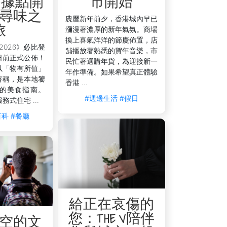
 為據點開
市開始
尋味之
住客互相交流。请留意每年的聚会，例如您
農曆新年前夕，香港城內早已
旅
瀰漫著濃厚的新年氣氛。商場
換上喜氣洋洋的節慶佈置，店
本文介紹了幾種有效的商業和休閒網絡交
2026》必比登
舖播放著熟悉的賀年音樂，市
日前正式公佈！
民忙著選購年貨，為迎接新一
以「物有所值」
年作準備。如果希望真正體驗
。
著稱，是本地饕
香港 ...
的美食指南。
#週邊生活
#假日
服務式住宅 ...
百科
#餐廳
給正在哀傷的
您：THE V陪伴
空的文