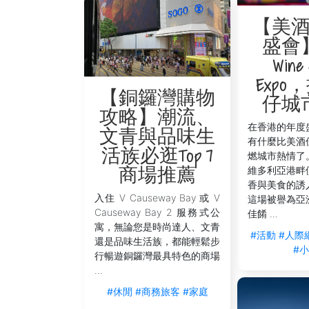
【美
盛會
Wine 
Exp
【銅鑼灣購物
仔城
攻略】潮流、
在香港的年度
文青與品味生
有什麼比美酒
活族必逛Top 7
燃城市熱情了
維多利亞港畔
商場推薦
香與美食的誘
入住 V Causeway Bay 或 V
這場被譽為亞
Causeway Bay 2 服務式公
佳餚 ...
寓，無論您是時尚達人、文青
#活動
#人際
還是品味生活族，都能輕鬆步
#
行暢遊銅鑼灣最具特色的商場
...
#休閒
#商務旅客
#家庭