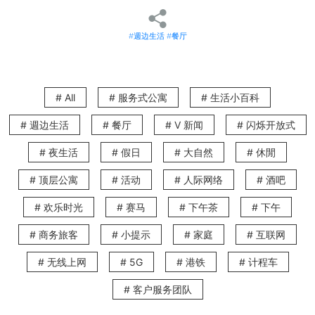
烤鸡肉串或日式烤鸡肉串通常是简单的一餐，但南亭例
外。 他们的综合菜单创造性地用了大量的食材。 亮点包
括用鸡皮和紫苏叶包裹的虾，带有长洋葱的鸭胸和新鲜的
#週边生活
#餐厅
鳗鱼。 用热腾腾的汤倒在米饭上，将汤串洗净，这是日本
的一种美食。 这次，将米饭与鲑鱼，李子和鳕鱼子等传统
食材搭配。
# All
# 服务式公寓
# 生活小百科
Amigo
# 週边生活
# 餐厅
# V 新闻
# 闪烁开放式
这间宽敞的法式高级餐厅装饰精美，位于雅谷大的一楼，
以古董﹑木梁和罗马雕像等壮观的装饰而著称。 Amigo绝
# 夜生活
# 假日
# 大自然
# 休閒
对是庆祝生日或浪漫约会等特殊场合的绝佳场所。 准备好
# 顶层公寓
# 活动
# 人际网络
# 酒吧
被其招牌菜肴攻陷，其中包括新鲜的香煎鲜鹅肝排和小牛
排。
# 欢乐时光
# 赛马
# 下午茶
# 下午
彭庆记
# 商务旅客
# 小提示
# 家庭
# 互联网
生活在跑马地的任何人都会熟悉彭庆记，因为他们自2001
# 无线上网
# 5G
# 港铁
# 计程车
年开门以来就一直在吸引居民。它的声誉建立在坚实的粤
菜上，以一种独特的家庭风格烹制。 V最喜欢的菜肴包括
# 客户服务团队
士多啤梨骨（可能听起来不是一个明显的组合，但你必须