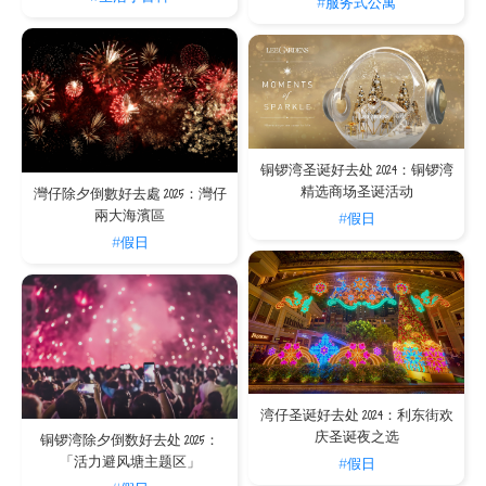
#服务式公寓
铜锣湾圣诞好去处 2024：铜锣湾
精选商场圣诞活动
灣仔除夕倒數好去處 2025：灣仔
兩大海濱區
#假日
#假日
湾仔圣诞好去处 2024：利东街欢
庆圣诞夜之选
铜锣湾除夕倒数好去处 2025：
「活力避风塘主题区」
#假日