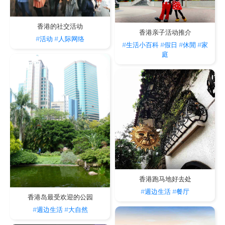
香港的社交活动
香港亲子活动推介
#活动
#人际网络
#生活小百科
#假日
#休閒
#家
庭
香港跑马地好去处
#週边生活
#餐厅
香港岛最受欢迎的公园
#週边生活
#大自然