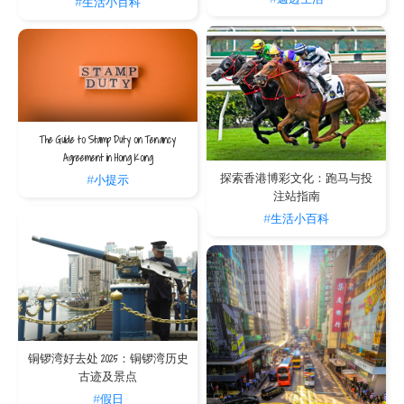
#生活小百科
The Guide to Stamp Duty on Tenancy
Agreement in Hong Kong
探索香港博彩文化：跑马与投
#小提示
注站指南
#生活小百科
铜锣湾好去处 2025：铜锣湾历史
古迹及景点
#假日