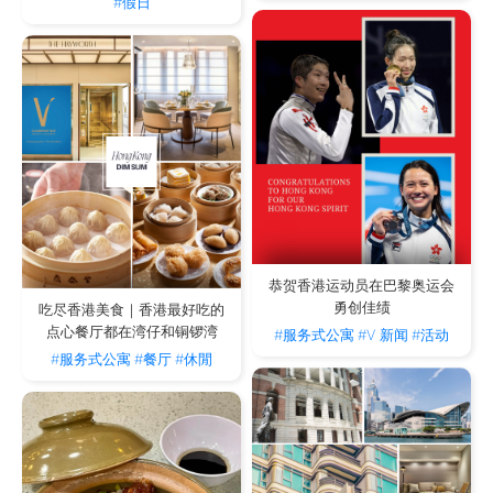
#假日
恭贺香港运动员在巴黎奥运会
勇创佳绩
吃尽香港美食｜香港最好吃的
点心餐厅都在湾仔和铜锣湾
#服务式公寓
#V 新闻
#活动
#服务式公寓
#餐厅
#休閒