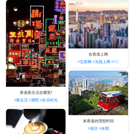
在香港上网
#互联网
#无线上网
#5G
香港夜生活在哪里?
#夜生活
#酒吧
#欢乐时光
来香港的理想时间
#假日
#休閒