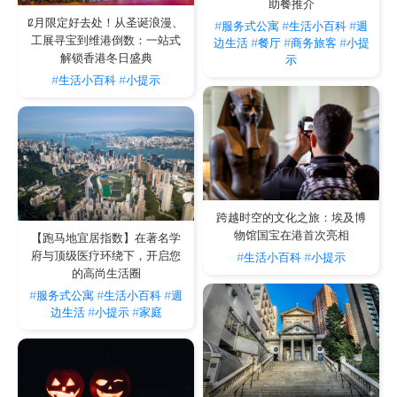
助餐推介
场位于球场的内部，是一个综合性体育场地，拥有运动场
12月限定好去处！从圣诞浪漫、
#服务式公寓
#生活小百科
#週
地和休闲设施，包括足球场，曲棍球场和橄榄球场。它已
工展寻宝到维港倒数：一站式
边生活
#餐厅
#商务旅客
#小提
成为Valley RFC橄榄球俱乐部(Valley RFC rugby club)和
解锁香港冬日盛典
示
香港足球俱乐部(Hong Kong Football club)的主场。您也
#生活小百科
#小提示
可以在绿茵场上放松身心，与朋友或家人一起享受比赛。
在赛道周围慢跑也是一个很好的运动选择！
黄泥涌体育馆
当您在下雨天被困在室内时，室内活动是一个很好的选
择。黄泥涌体育馆交通便利，基础设施完善，是举办室内
体育活动的理想地点。 欢迎公众预订乒乓球场和篮球场
跨越时空的文化之旅：埃及博
物馆国宝在港首次亮相
等设施，以及参与在运动场内组织的娱乐活动。 V Happy
【跑马地宜居指数】在著名学
府与顶级医疗环绕下，开启您
#生活小百科
#小提示
Valley酒店距离黄泥涌体育馆仅有5分钟的路程。
的高尚生活圈
#服务式公寓
#生活小百科
#週
边生活
#小提示
#家庭
无论您是否居住在跑马地，这个美丽的社区都值得探索。
从赛马赌博到品尝米芝莲星级美食和与朋友一起锻炼：跑
马地提供大量高品质的娱乐选择。 有关跑马地的更多信
息，或需要进一步的指引，请随时与V的礼宾部联系。