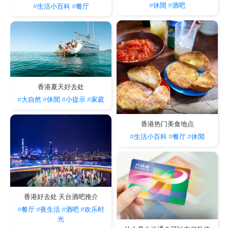
#休閒
#酒吧
#生活小百科
#餐厅
香港夏天好去处
#大自然
#休閒
#小提示
#家庭
香港热门美食地点
#生活小百科
#餐厅
#休閒
香港好去处 天台酒吧推介
#餐厅
#夜生活
#酒吧
#欢乐时
光