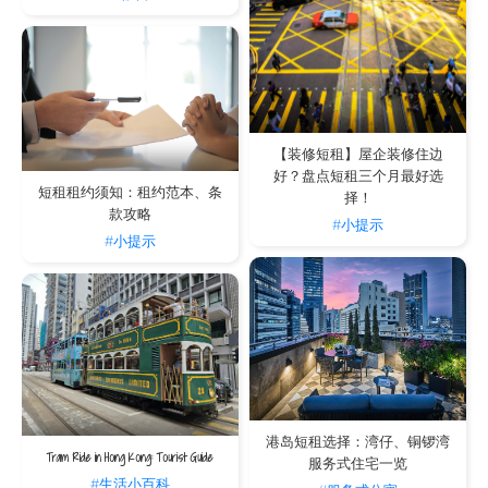
【装修短租】屋企装修住边
好？盘点短租三个月最好选
短租租约须知：租约范本、条
择！
款攻略
#小提示
#小提示
港岛短租选择：湾仔、铜锣湾
Tram Ride in Hong Kong: Tourist Guide
服务式住宅一览
#生活小百科