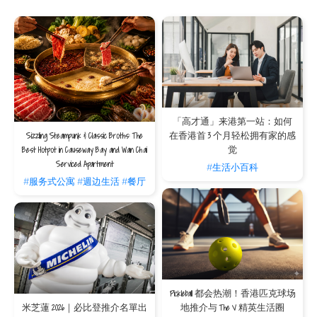
相信我们），蒜香鸡和粥。在这家米芝莲一星餐厅，即使
是普通的粥味道也更加纯正。 不过请注意：彭庆记的座位
数量非常有限，因此您最好提前预订。
Aedes
这家典雅的葡萄酒酒吧不仅拥有香港最令人敬畏的葡萄酒
收藏之一，亦是一个放松身心的好地方。 服务员非常了解
自己的葡萄酒，这使Aedes成为品尝新香槟的好地方，或
「高才通」来港第一站：如何
学习了解他们推荐的酒的情况。 酒吧还提供适量的熟食肉
Sizzling Steampunk & Classic Broths: The
在香港首 3 个月轻松拥有家的感
Best Hotpot in Causeway Bay and Wan Chai
觉
和奶酪，以配合葡萄酒的吸引力。
Serviced Apartment
#生活小百科
黄泥涌熟食中心
#服务式公寓
#週边生活
#餐厅
该美食广场位于黄泥涌街市内，供应采用最新鲜食材烹制
的菜肴，价格仅为您在高档餐厅所支付的一小部分。 这里
的顾客大多是本地人，菜肴与当地茶餐厅（Cha Chaan
Teng）相似。 海鲜是他们的拿手菜，新鲜的海鲜在鱼缸
里供您选择。忙碌和竞争激烈的气氛是卖点的一部分，总
而言之，这是对香港本地餐饮文化最真实有效的体验。
Pickleball 都会热潮！香港匹克球场
米芝蓮 2026｜必比登推介名單出
地推介与 The V 精英生活圈