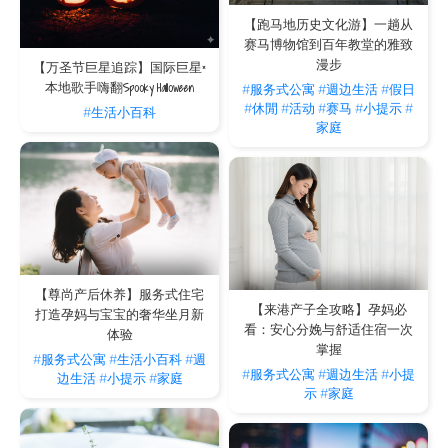
【跑马地历史文化游】一趟从
赛马博物馆到百年教堂的雅致
漫步
【万圣节巨星追踪】国际巨星×
本地歌手嗨翻Spooky Halloween
#服务式公寓
#週边生活
#假日
#休閒
#活动
#赛马
#小提示
#
#生活小百科
家庭
【尊尚产后休养】服务式住宅
【来港产子全攻略】孕妈必
打造孕妈与宝宝的奢华坐月新
看：安心分娩与舒适住宿一次
体验
掌握
#服务式公寓
#生活小百科
#週
#服务式公寓
#週边生活
#小提
边生活
#小提示
#家庭
示
#家庭