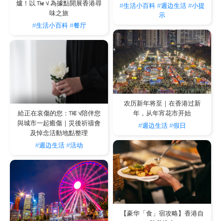
爐！以 The V 為據點開展香港尋
#生活小百科
#週边生活
#小提
体育和娱乐
味之旅
示
#生活小百科
#餐厅
除了有各式各样的美食选择，跑马地还是一个户外休闲中
心！ 跑马地赛马每周三晚上举行，来自香港各地的游客和
本地人蜂拥而至，在该地区聚会，喝啤酒，为赛马下注。
当赛马场没被使用时，场地将成为跑马地最大的运动场，
有足够的空间来进行各种团体运动。
农历新年将至｜在香港过新
跑马地马场和游乐场
年，从年宵花市开始
給正在哀傷的您：THE V陪伴您
與城市一起癒傷｜災後祈禱會
赛马在香港有一百多年的传统，跑马地马场自1847年举办
#週边生活
#假日
及悼念活動地點整理
第一场赛马以来，就一直为其迷人的历史做出了贡献。赛
#週边生活
#活动
马期间，赛马爱好者和游客聚集在这里，度过一个快乐的
时光。除了赌博，人们还可以在马场与朋友一起享用啤酒
和美食。随着跑马地赛马的举行，香港赛马会除了提供欢
乐时光和在酒吧观看足球比赛转播外，还为社交聚会提供
了一个新的最佳场所。
在非赛马日，本地人总能在赛道上找到更多的乐趣。游乐
【豪华「食」宿攻略】香港自