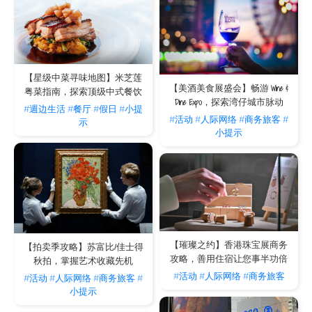
【星级中菜寻味地图】米芝莲
【美酒美食展盛会】畅游 Wine &
粤菜指南，探索顶级中式餐饮
Dine Expo，探索湾仔城市脉动
#週边生活
#餐厅
#假日
#小提
#活动
#人际网络
#商务旅客
#
示
小提示
【璀璨之约】香港珠宝展商务
【拍卖季攻略】苏富比/佳士得
攻略，善用住宿让您事半功倍
秋拍，掌握艺术收藏先机
#活动
#人际网络
#商务旅客
#活动
#人际网络
#商务旅客
#
小提示