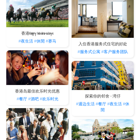
香港Happy Wednesdays
#夜生活
#休閒
#赛马
入住香港服务式住宅的好处
#服务式公寓
#客户服务团队
香港岛最佳欢乐时光优惠
探索你的邻舍 - 湾仔
#餐厅
#酒吧
#欢乐时光
#週边生活
#餐厅
#夜生活
#休
閒