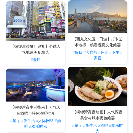
【西九文化区一日游】打卡艺
术地标，畅游惬意文化飨宴
【铜锣湾茶餐厅巡礼】必试人
#假日
#大自然
#休閒
#下午
#
气地道美食精选
家庭
#餐厅
【铜锣湾夜生活指南】人气天
【铜锣湾宵夜地图】人气深夜
台酒吧与特色酒吧推介
美食与城市夜色飨宴
#餐厅
#夜生活
#人际网络
#酒
#餐厅
#夜生活
#酒吧
#欢乐时
吧
#欢乐时光
光