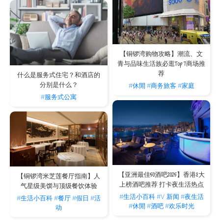
【铜锣湾购物攻略】潮流、文
青与品味生活族必逛Top 7商场推
荐
什么是服务式住宅？和酒店的
分别是什么？
#休閒
#商务旅客
#家庭
#服务式公寓
【亚洲最佳50酒吧2025】香港8大
【铜锣湾米芝莲餐厅指南】人
上榜酒吧推荐 打卡夜生活热点
气星级美馔与顶级餐饮体验
#生活小百科
#V 新闻
#夜生活
#生活小百科
#餐厅
#假日
#活
#休閒
#酒吧
#欢乐时光
动