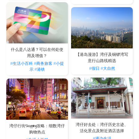
什么是八达通？可以在何处使
【港岛漫游】湾仔及铜锣湾写
用及增值？
意行山路线精选
#生活小百科
#商务旅客
#小提
#假日
#大自然
示
#港铁
湾仔好去处：湾仔历史古迹、
湾仔行街Shopping攻略：细数湾仔
活化景点及附近酒店选择
购物热点
#週边生活