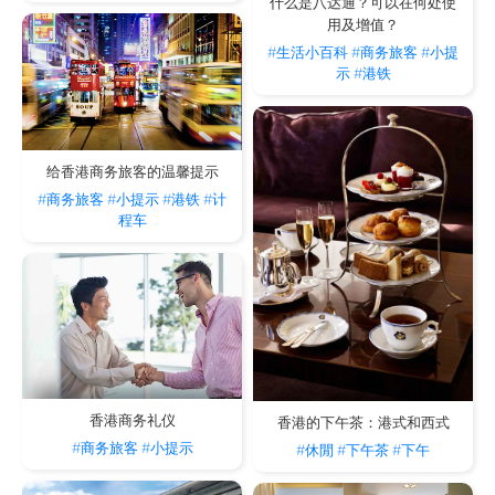
什么是八达通？可以在何处使
用及增值？
#生活小百科
#商务旅客
#小提
示
#港铁
给香港商务旅客的温馨提示
#商务旅客
#小提示
#港铁
#计
程车
香港商务礼仪
香港的下午茶：港式和西式
#商务旅客
#小提示
#休閒
#下午茶
#下午