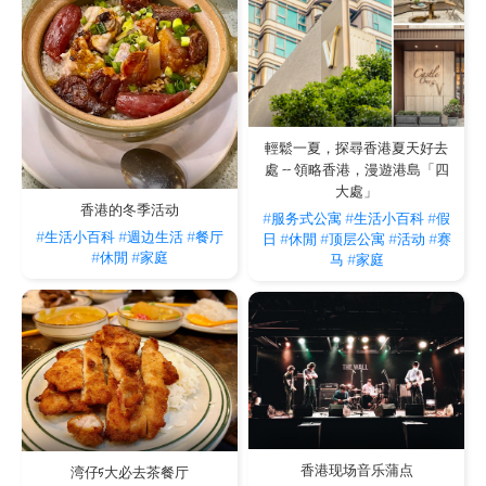
輕鬆一夏，探尋香港夏天好去
處 -- 領略香港，漫遊港島「四
大處」
香港的冬季活动
#服务式公寓
#生活小百科
#假
#生活小百科
#週边生活
#餐厅
日
#休閒
#顶层公寓
#活动
#赛
#休閒
#家庭
马
#家庭
香港现场音乐蒲点
湾仔5大必去茶餐厅