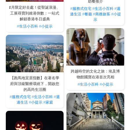
助餐推介
12月限定好去處！從聖誕浪漫、
#服務式住宅
#生活小百科
#週
工展尋寶到維港倒數：一站式
邊生活
#餐廳
#商務旅客
#小提
解鎖香港冬日盛典
示
#生活小百科
#小提示
跨越時空的文化之旅：埃及博
物館國寶在港首次亮相
【跑馬地宜居指數】在著名學
府與頂級醫療環繞下，開啟您
#生活小百科
#小提示
的高尚生活圈
#服務式住宅
#生活小百科
#週
邊生活
#小提示
#家庭