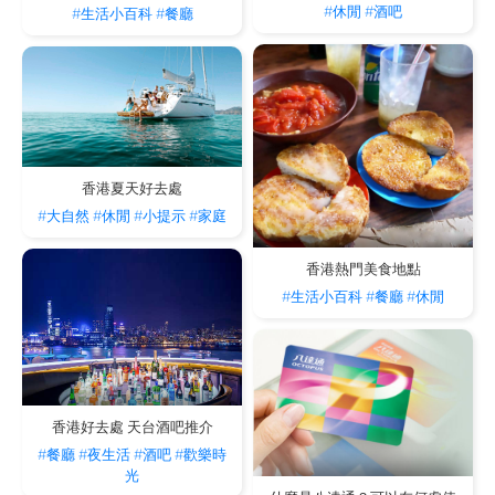
#休閒
#酒吧
#生活小百科
#餐廳
香港夏天好去處
#大自然
#休閒
#小提示
#家庭
香港熱門美食地點
#生活小百科
#餐廳
#休閒
香港好去處 天台酒吧推介
#餐廳
#夜生活
#酒吧
#歡樂時
光