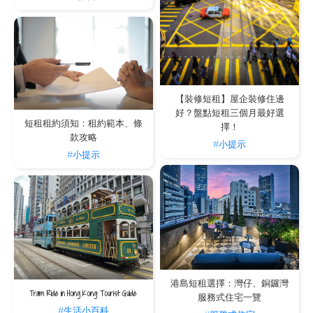
【裝修短租】屋企裝修住邊
好？盤點短租三個月最好選
短租租約須知：租約範本、條
擇！
款攻略
#小提示
#小提示
港島短租選擇：灣仔、銅鑼灣
Tram Ride in Hong Kong: Tourist Guide
服務式住宅一覽
#生活小百科