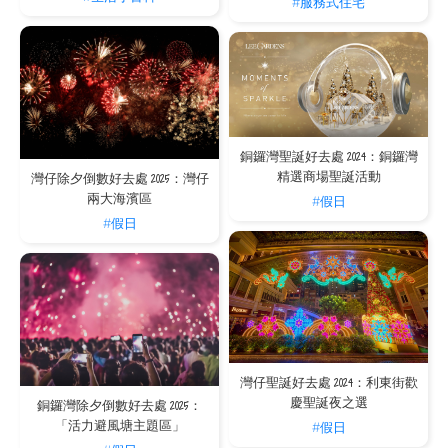
#服務式住宅
銅鑼灣聖誕好去處 2024：銅鑼灣
精選商場聖誕活動
灣仔除夕倒數好去處 2025：灣仔
兩大海濱區
#假日
#假日
灣仔聖誕好去處 2024：利東街歡
慶聖誕夜之選
銅鑼灣除夕倒數好去處 2025：
「活力避風塘主題區」
#假日