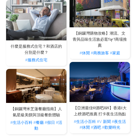
【銅鑼灣購物攻略】潮流、文
青與品味生活族必逛Top 7商場推
薦
什麼是服務式住宅？和酒店的
分別是什麼？
#休閒
#商務旅客
#家庭
#服務式住宅
【亞洲最佳50酒吧2025】香港8大
【銅鑼灣米芝蓮餐廳指南】人
上榜酒吧推薦 打卡夜生活熱點
氣星級美饌與頂級餐飲體驗
#生活小百科
#V 新聞
#夜生活
#生活小百科
#餐廳
#假日
#活
#休閒
#酒吧
#歡樂時光
動