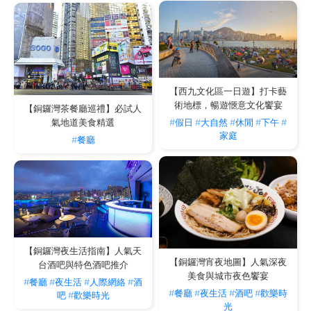
【西九文化區一日遊】打卡藝
術地標，暢遊愜意文化饗宴
【銅鑼灣茶餐廳巡禮】必試人
#假日
#大自然
#休閒
#下午
#
氣地道美食精選
家庭
#餐廳
【銅鑼灣夜生活指南】人氣天
【銅鑼灣宵夜地圖】人氣深夜
台酒吧與特色酒吧推介
美食與城市夜色饗宴
#餐廳
#夜生活
#人際網絡
#酒
#餐廳
#夜生活
#酒吧
#歡樂時
吧
#歡樂時光
光