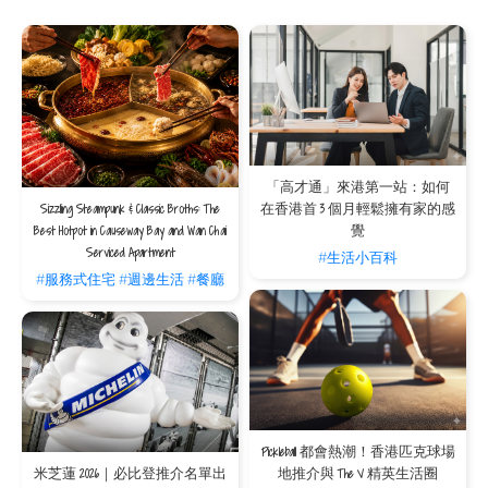
Dusk Till Dawn
儘管這酒吧擁有奇特的裝潢（黃色和紫色），
Dusk Till Dawn
仍然是一個極受歡迎的
酒吧，吸引不少年輕的外籍人士於週末前來。作為香港現場音樂界的一個學會，
Dusk Till Dawn
的樂隊專門演奏從蒂娜·特納到女王的強力民謠，吸引著永遠精力充沛
的觀眾，於酒吧尋求樂趣。這家色彩繽紛的現場音樂酒吧設有一個舒適的戶外露台
區，在那裡您可以深呼吸休息一下，然後再回到室內繼續跳舞，唱歌和喝酒。
灣仔謝斐道路
76
號地下
「高才通」來港第一站：如何
Sizzling Steampunk & Classic Broths: The
在香港首 3 個月輕鬆擁有家的感
Best Hotpot in Causeway Bay and Wan Chai
覺
如果你準備好並想了解更多香港的夜生活，不妨於太陽落山後前往這些最佳遊覽地
Serviced Apartment
#生活小百科
點。
#服務式住宅
#週邊生活
#餐廳
常見問題
這些音樂酒吧的選擇如此豐富，The V 的住宿方案
如何助我慢慢探索？
要感受香港引人入勝的現場音樂文化，短暫的旅程絕對不夠。由 ELLA 的爵士之夜到
The Wanch 的經典搖滾，每個角落都充滿不同的音樂驚喜。選擇 The V 服務式住宅
Pickleball 都會熱潮！香港匹克球場
的彈性月租方案，意味著您將擁有絕佳的地利與時間優勢。安居於城市核心，讓您能
米芝蓮 2026｜必比登推介名單出
地推介與 The V 精英生活圈
在每個微醺的週末或下班後的閒暇，逐一探索這些音樂酒吧，將短暫的觀光轉化為深