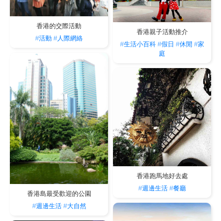
香港的交際活動
香港親子活動推介
#活動
#人際網絡
#生活小百科
#假日
#休閒
#家
庭
香港跑馬地好去處
#週邊生活
#餐廳
香港島最受歡迎的公園
#週邊生活
#大自然