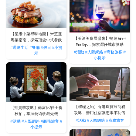
【星級中菜尋味地圖】米芝蓮
【美酒美食展盛會】暢遊 Wine &
粵菜指南，探索頂級中式餐飲
Dine Expo，探索灣仔城市脈動
#週邊生活
#餐廳
#假日
#小提
#活動
#人際網絡
#商務旅客
#
示
小提示
【璀璨之約】香港珠寶展商務
【拍賣季攻略】蘇富比/佳士得
攻略，善用住宿讓您事半功倍
秋拍，掌握藝術收藏先機
#活動
#人際網絡
#商務旅客
#活動
#人際網絡
#商務旅客
#
小提示