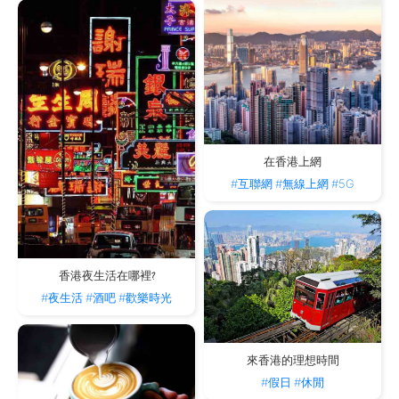
在香港上網
#互聯網
#無線上網
#5G
香港夜生活在哪裡?
#夜生活
#酒吧
#歡樂時光
來香港的理想時間
#假日
#休閒