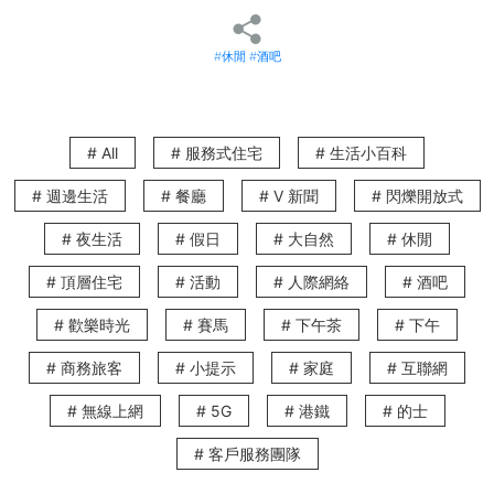
1563 at the East Live House
是一個嶄新的表演及餐饗場地，保證讓你有一個全新的
飲食體驗。這個大型場地位於香港現場音樂表演的中心，歡迎歌星到藍調和爵士樂愛
好者的演出者。音樂表演每月舉行，表演者於音樂增添多元創作元素及為觀眾提供意
#休閒
#酒吧
想不到的驚喜，您永遠不會知道什麼驚喜在等著你。作為餐廳的
1563 at the East
Live House
於所有時段提供他們精心炮製的佳餚美食，以滿足你的味蕾讓你在舞臺上
觀看現場音樂表演的同時也能享受美酒佳餚。
灣仔皇后道東
183
號合和中心
6
樓
# All
# 服務式住宅
# 生活小百科
The Wanch
# 週邊生活
# 餐廳
# V 新聞
# 閃爍開放式
作為香港歷史最悠久的現場音樂酒吧之一，
The Wanch
於
2017
年慶祝了
30
年的歷
# 夜生活
# 假日
# 大自然
# 休閒
史。酒吧的歷史令人難以置信的，這不僅歸功於業主的熱情，也歸功於他們對音樂的
承諾
-
他們每月平均主持
70
多個不同的表演。相比之下，
The Wanch
有一個真正的
舞蹈氛圍而不是被動的聆聽體驗，快點準備去
The Wanch
吧！
# 頂層住宅
# 活動
# 人際網絡
# 酒吧
灣仔謝斐道
54
號地下
# 歡樂時光
# 賽馬
# 下午茶
# 下午
Amazonia
# 商務旅客
# 小提示
# 家庭
# 互聯網
若果上述所推介的場地聽起來太溫順了，你可看看灣仔的
Amazonia
。自稱是
"
野人和
奇妙人閒逛
"
的地方—
Amazonia
並不是一個微妙的地方。然而，如果你正在尋找一個
# 無線上網
# 5G
# 港鐵
# 的士
地方，可讓你的神經鬆弛，這個現場樂隊酒吧絕對是一個好地方。他們的音樂是
80
年代到
90
年代的搖滾樂，樂隊一直延續到黎明。
# 客戶服務團隊
灣仔盧押道
15-19
號地下