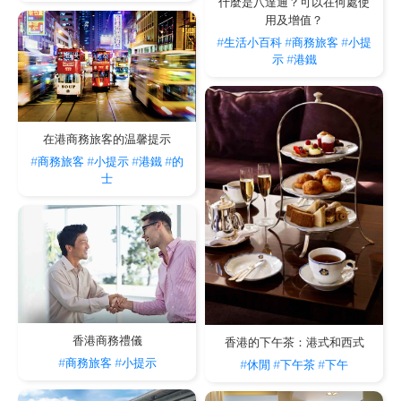
什麼是八達通？可以在何處使
用及增值？
#生活小百科
#商務旅客
#小提
示
#港鐵
在港商務旅客的温馨提示
#商務旅客
#小提示
#港鐵
#的
士
香港商務禮儀
香港的下午茶：港式和西式
#商務旅客
#小提示
#休閒
#下午茶
#下午