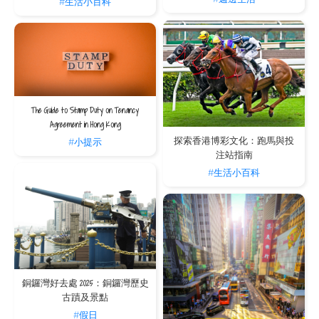
#生活小百科
The Guide to Stamp Duty on Tenancy
Agreement in Hong Kong
探索香港博彩文化：跑馬與投
#小提示
注站指南
#生活小百科
銅鑼灣好去處 2025：銅鑼灣歷史
古蹟及景點
#假日