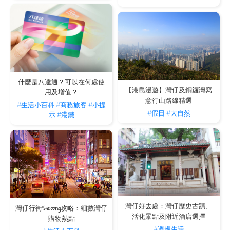
什麼是八達通？可以在何處使
【港島漫遊】灣仔及銅鑼灣寫
用及增值？
意行山路線精選
#生活小百科
#商務旅客
#小提
#假日
#大自然
示
#港鐵
灣仔好去處：灣仔歷史古蹟、
灣仔行街Shopping攻略：細數灣仔
活化景點及附近酒店選擇
購物熱點
#週邊生活