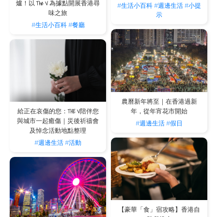
爐！以 The V 為據點開展香港尋
度的在地生活體驗。
#生活小百科
#週邊生活
#小提
味之旅
示
在酒吧徹夜狂歡後，The V 服務式住宅如何為我提
#生活小百科
#餐廳
供最佳的休息體驗？
璀璨的夜生活與高質素的休息同樣重要。無論您是在中環的 ELLA 享受完頂級爵士
樂，還是從灣仔的音樂酒吧狂歡歸來，只需數分鐘車程或步程，便能回到 The V 位
於港島核心區（如 V Wanchai、V Causeway Bay / The Hayworth、V Causeway
Bay 2 或 V Happy Valley）的專屬居所。住宅內極高的私隱度、寧靜的環境與舒適的
席夢思甜睡床褥配合羽絲絨枕，能讓您瞬間洗去疲憊，完美平衡充滿活力的都會生活
與居家寧靜。
作為入住 The V 的海外專才，有哪個場地適合與朋
友或生意夥伴邊吃邊享受音樂？
農曆新年將至｜在香港過新
年，從年宵花市開始
給正在哀傷的您：THE V陪伴您
位於灣仔合和中心的 Corks Wine & Bar 或酒肉朋友是您的極佳選擇。這兩個場地結
與城市一起癒傷｜災後祈禱會
合優質葡萄酒、清酒與法式／日式小食，適合想邊吃邊聊、享受熱鬧餐飲氣氛的住
#週邊生活
#假日
客。不但讓您能品嚐精心炮製的佳餚，更是您在香港拓展社交圈、招待朋友或生意夥
及悼念活動地點整理
伴的絕佳地點。
#週邊生活
#活動
【豪華「食」宿攻略】香港自