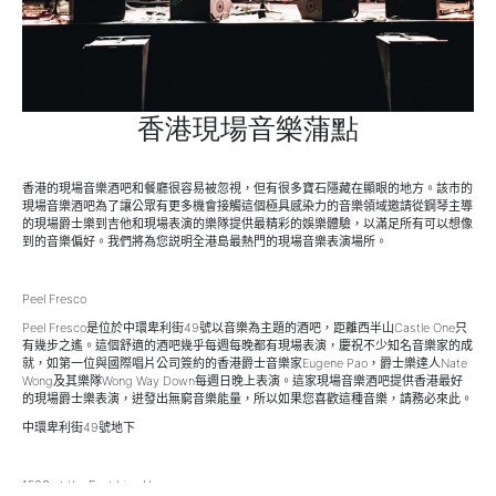
香港現場音樂蒲點
香港的現場音樂酒吧和餐廳很容易被忽視，但有很多寶石隱藏在顯眼的地方。該市的
現場音樂酒吧為了讓公眾有更多機會接觸這個極具感染力的音樂領域邀請從鋼琴主導
的現場爵士樂到吉他和現場表演的樂隊提供最精彩的娛樂體驗，以滿足所有可以想像
到的音樂偏好。我們將為您説明全港島最熱門的現場音樂表演場所。
Peel Fresco
Peel Fresco
是位於中環卑利街
49
號以音樂為主題的酒吧，距離西半山
Castle One
只
有幾步之遙。這個舒適的酒吧幾乎每週每晚都有現場表演，慶祝不少知名音樂家的成
就，如第一位與國際唱片公司簽約的香港爵士音樂家
Eugene Pao
，爵士樂達人
Nate
Wong
及其樂隊
Wong Way Down
每週日晚上表演。這家現場音樂酒吧提供香港最好
的現場爵士樂表演，迸發出無窮音樂能量，所以如果您喜歡這種音樂，請務必來此。
中環卑利街
49
號地下
1563 at the East Live House