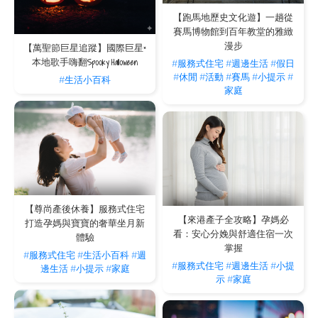
【跑馬地歷史文化遊】一趟從
賽馬博物館到百年教堂的雅緻
漫步
【萬聖節巨星追蹤】國際巨星×
本地歌手嗨翻Spooky Halloween
#服務式住宅
#週邊生活
#假日
#休閒
#活動
#賽馬
#小提示
#
#生活小百科
家庭
【尊尚產後休養】服務式住宅
【來港產子全攻略】孕媽必
打造孕媽與寶寶的奢華坐月新
看：安心分娩與舒適住宿一次
體驗
掌握
#服務式住宅
#生活小百科
#週
#服務式住宅
#週邊生活
#小提
邊生活
#小提示
#家庭
示
#家庭