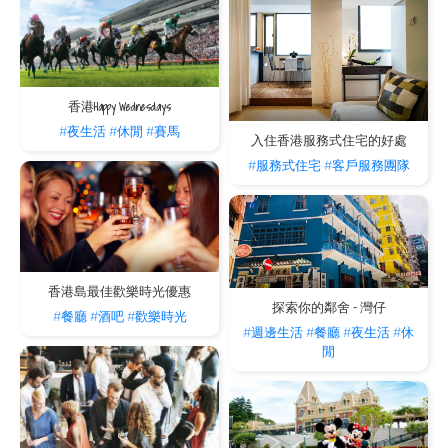
香港Happy Wednesdays
#夜生活
#休閒
#賽馬
入住香港服務式住宅的好處
#服務式住宅
#客戶服務團隊
香港島最佳歡樂時光優惠
探索你的鄰舍 - 灣仔
#餐廳
#酒吧
#歡樂時光
#週邊生活
#餐廳
#夜生活
#休
閒