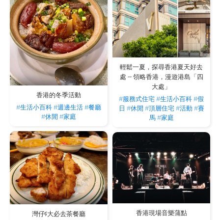
輕鬆一夏，探尋香港夏天好去
處 -- 領略香港，漫遊港島「四
大處」
香港的冬季活動
#服務式住宅
#生活小百科
#假
#生活小百科
#週邊生活
#餐廳
日
#休閒
#頂層住宅
#活動
#賽
#休閒
#家庭
馬
#家庭
香港現場音樂蒲點
灣仔5大必去茶餐廳