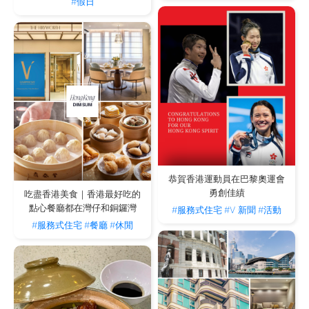
#假日
恭賀香港運動員在巴黎奧運會
勇創佳績
吃盡香港美食｜香港最好吃的
點心餐廳都在灣仔和銅鑼灣
#服務式住宅
#V 新聞
#活動
#服務式住宅
#餐廳
#休閒