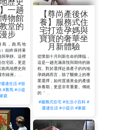
地歷史
】一趟
【尊尚產後休
博物館
養】服務式住
教堂的
宅打造孕媽與
漫步
寶寶的奢華坐
港島，跑馬地
月新體驗
lley）始終保持著
雅與寧靜。這裡
從懷胎十月到新生命的降臨，
尚住宅區，更是
這是一趟充滿喜悅與期待的旅
富跑馬地歷史與
程。對於選擇赴港產子的內地
綠洲」 ...
孕媽媽而言，除了醫療上的專
業選擇，如何度過黃金的產後
#週邊生活
#假
休養期，更是非常重要。傳統
動
#賽馬
#小提
的「 ...
#家庭
#服務式住宅
#生活小百科
#
週邊生活
#小提示
#家庭