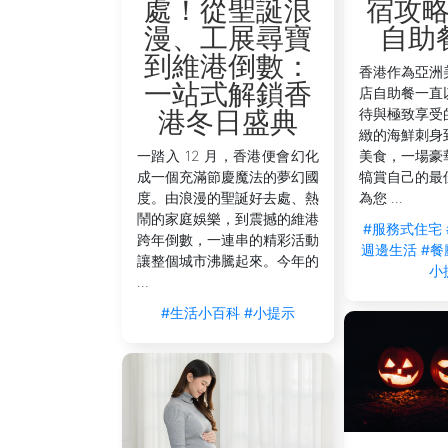
宿攻
處！從聖誕浪
自助
漫、工展尋寶
到維港倒數：
香港作為亞洲
一站式解鎖香
店自助餐一直
待與極致享受
港冬日盛典
緻的海鮮刺身
美食，一場豪
一踏入 12 月，香港便會幻化
犒賞自己的最
成一個充滿節慶魔法的夢幻國
為您 ...
度。由浪漫的聖誕好去處、熱
鬧的家庭娛樂，到震撼的維港
#服務式住宅
跨年倒數，一連串的精彩活動
週邊生活
#餐
讓整個城市沸騰起來。今年的
小
...
#生活小百科
#小提示