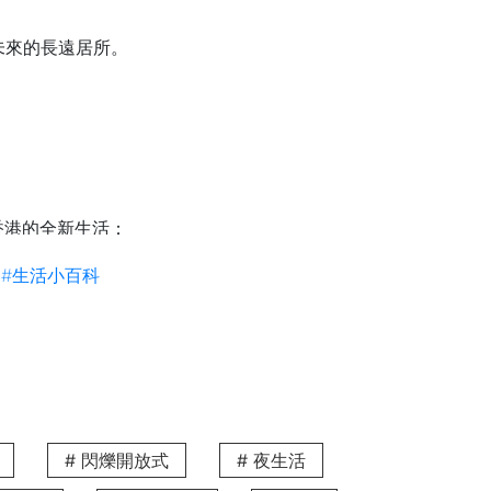
未來的長遠居所。
香港的全新生活：
您無需再為繁瑣的水電開通而操心，真正
#生活小百科
餚，重溫家的味道。
省卻高昂的置裝開支。
的極致便利。
# 閃爍開放式
# 夜生活
。香港服務式公寓按月計算租金，費用已涵