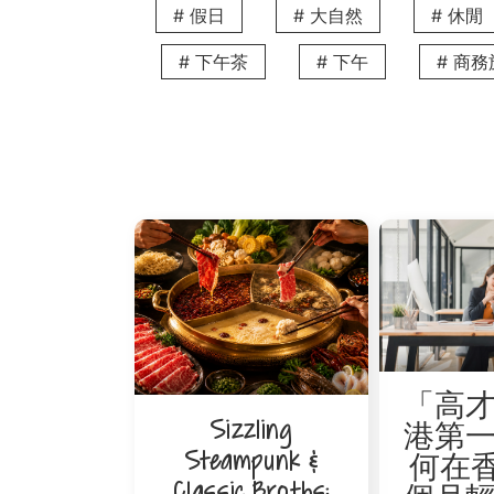
蓋水電帳單、網絡設定等繁瑣事宜，讓生活
# 假日
# 大自然
# 休閒
H2: The V 旗下服務式公寓位處核心商業區
# 下午茶
# 下午
# 商
透過香港高才通計劃抵港的專才需求各有不同
台或「一梯一伙」高私隱設計的特色單位。無
窩。
港島核心精英之選：V WANCHAI & V CAUS
The V 位於港島區的服務式公寓毗鄰中
邊的生活配套極為完善，鄰近大型商場、米
H3: 鬧中取靜的高尚住宅區：V Happy Valle
如果您在忙碌的工作後渴望一片寧靜的居所，V 
靜優雅的家。跑馬地區洋溢著濃厚的中西文
活氛圍，適合追求品味與寧靜生活的您。
西九龍交通樞紐：The LODGE by V
「高
Sizzling
The LODGE by V 適合需要頻繁
港第
交通，這裡緊鄰西九文化區及圓方，讓您在
Steampunk &
何在香
景，感受香港迷人的都會魅力。
Classic Broths: