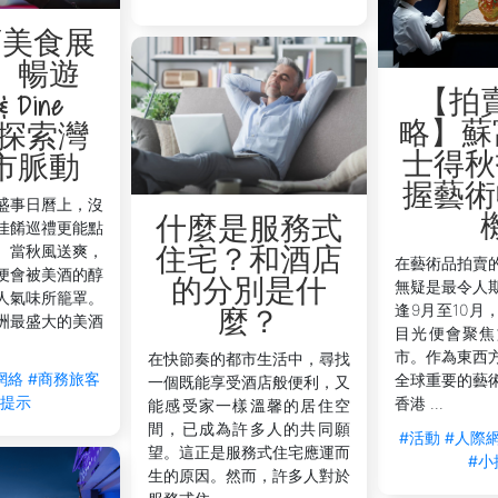
酒美食展
】暢遊
【拍
& Dine
略】蘇
o，探索灣
士得秋
市脈動
握藝術
盛事日曆上，沒
什麼是服務式
佳餚巡禮更能點
。當秋風送爽，
住宅？和酒店
在藝術品拍賣
便會被美酒的醇
的分別是什
無疑是最令人
人氣味所籠罩。
逢9月至10月
麼？
洲最盛大的美酒
目光便會聚焦
市。作為東西
在快節奏的都市生活中，尋找
網絡
#商務旅客
全球重要的藝
一個既能享受酒店般便利，又
小提示
香港 ...
能感受家一樣溫馨的居住空
間，已成為許多人的共同願
#活動
#人際
望。這正是服務式住宅應運而
#小
生的原因。然而，許多人對於