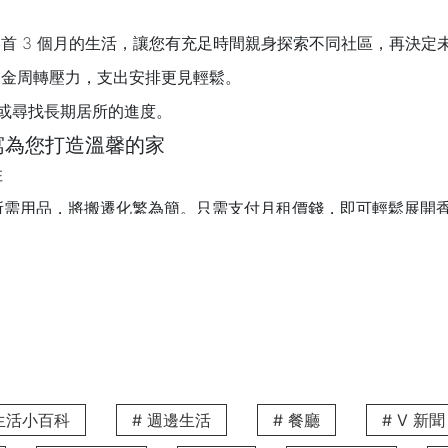
首 3 個月的生活，讓您有充足時間親身探索不同社區，再決定
金周轉壓力，支出安排更見輕鬆。
或尋找長期居所的進度。
公寓為您打造溫馨的家
住
生活所需用品，將搬遷化繁為簡。只需支付月租價錢，即可輕鬆展開
一切起居細節，一個月租價錢已包括水費、電費及網絡供應，讓
備了齊全的煮食用具，讓您在香港也能隨時下廚，烹調最愛的佳
品味，精緻沙發、高清電視、辦公桌及舒適睡床一應俱全，助您
衣和乾衣機，讓您可按生活所需隨時清洗衣物，享受猶如在家般
 生活小百科
# 週邊生活
# 餐廳
# V 新聞
業管理與家的舒適，提供房間清潔、24小時前台、保安等貼心服務