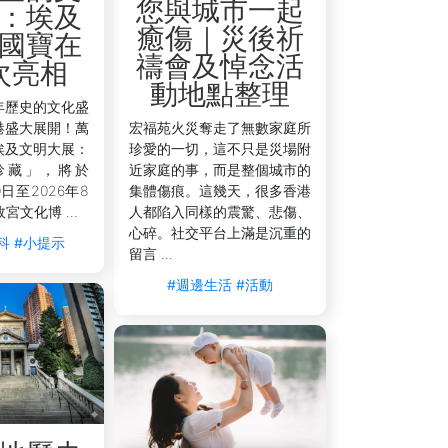
您與城市一起
：埃及
癒傷｜災後祈
國寶在
禱會及悼念活
次亮相
動地點整理
年歷史的文化盛
港盛大展開！萬
宏福苑火災奪走了無數家庭所
埃及文明大展：
珍愛的一切，這不只是災場附
珍藏」，將於
近家庭的事，而是整個城市的
0日至2026年8
集體傷痕。這幾天，很多香港
宮文化博 ...
人都陷入同樣的震驚、悲傷、
心碎。社交平台上滿是沉重的
科
#小提示
留言 ...
#週邊生活
#活動