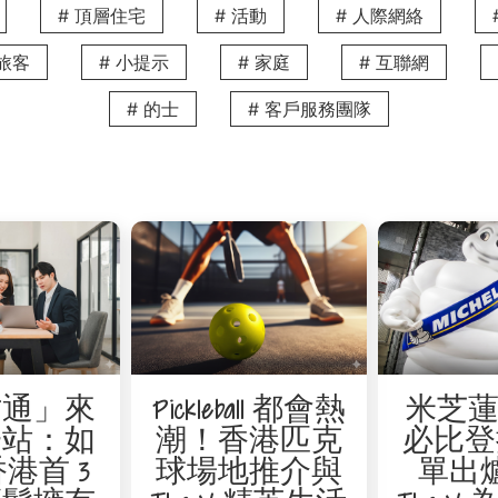
回歸簡單，降低長期住宿成本的同時，享受高質素生活。
# 頂層住宅
# 活動
# 人際網絡
務旅客
# 小提示
# 家庭
# 互聯網
，The V 備有多元化房型。從精緻的開放式及一房套房，到
# 的士
# 客戶服務團隊
論是獨自來港工作還是舉家來港居住，作為香港高才通的一份子，您
EWAY BAY & V CAUSEWAY BAY 2 & THE HAYWO
環、金鐘及鰂魚涌等主要商業區，讓高才通精英能安居核心商業區
芝蓮餐廳及充滿特色的咖啡店。讓您在繁華的都市生活中，輕鬆
y
Happy Valley 是您的理想之選。公寓坐落在傳統豪宅區
化氣息，亦是外籍人士的居住首選，周邊更設有多間特色小店及
才通」來
Pickleball 都會熱
米芝蓮 
往返內地與香港的專才，公寓鄰近西九龍高鐵站，無縫連接大灣區，對
一站：如
潮！香港匹克
必比登
工餘時間能輕鬆欣賞世界級的藝術展覽及享受購物樂趣，假日亦
港首 3
球場地推介與
單出