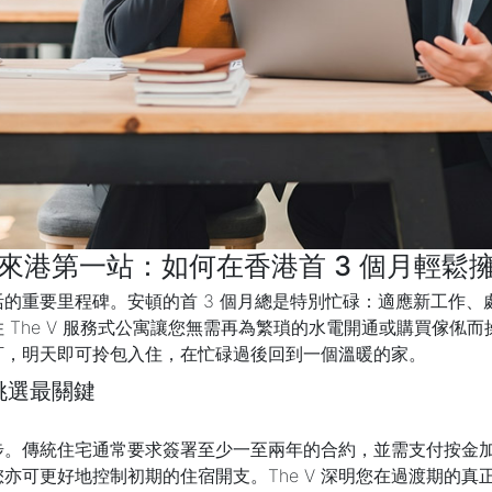
來港第一站：如何在香港首 3 個月輕鬆
的重要里程碑。安頓的首 3 個月總是特別忙碌：適應新工作、
The V 服務式公寓讓您無需再為繁瑣的水電開通或購買傢俬而操
訂，明天即可拎包入住，在忙碌過後回到一個溫暖的家。
挑選最關鍵
步。傳統住宅通常要求簽署至少一至兩年的合約，並需支付按金
亦可更好地控制初期的住宿開支。The V 深明您在過渡期的