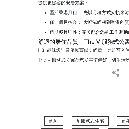
提供更從容的安居方案：
靈活香港月租：
先以月租方式安頓來港
僅一個月按金：
大幅減輕初到香港的資
租期極具彈性：
完美配合您的工作調動
舒適的居住品質：The V 服務式
H3: 品味設計及傢俬齊備：輕鬆一喼即可入
The V 服務式公寓為您妥善準備好一切
水電網絡全包配套：
我們為您預備好
做到即訂即住、拎包入住。
齊全的煮食用具：
獨立煮食空間內配
品味傢俬齊備：
公寓的設計充滿時尚
專屬洗衣設備：
公寓內備有專屬的洗
貼心客房清潔服務：讓您專注生活
# All
# 服務式住宅
#
The V 服務式公寓完美融合了酒店的專