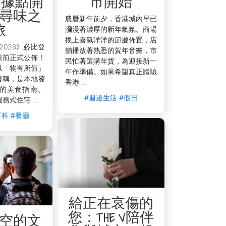
 為據點開
市開始
尋味之
農曆新年前夕，香港城內早已
家。告別漫長的尋居過程，今天就預訂，明
旅
瀰漫著濃厚的新年氣氛。商場
換上喜氣洋洋的節慶佈置，店
2026》必比登
舖播放著熟悉的賀年音樂，市
日前正式公佈！
民忙著選購年貨，為迎接新一
以「物有所值」
年作準備。如果希望真正體驗
著稱，是本地饕
香港 ...
的美食指南。
#週邊生活
#假日
服務式住宅 ...
百科
#餐廳
給正在哀傷的
您：THE V陪伴
空的文