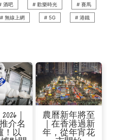
# 酒吧
# 歡樂時光
# 賽馬
# 無線上網
# 5G
# 港鐵
寬敞的家庭兩至三房一應俱全；更有附設露
都能在 The V 輕鬆找到溫馨的安樂
RTH
，大幅節省每日的上班時間。此外，公寓周
平衡高壓工作與休閒時光。
跑馬地，環境清幽且私隱度極高，為您提供寧
高級超市，滿足生活需要。這種獨特的生
2026｜
農曆新年將至
需要跨境工作的香港高才提供了便利性。除了
推介名
｜在香港過新
可漫步西九海濱長廊飽覽著名的維港夜
爐！以
年，從年宵花