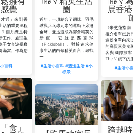
輕鬆擁有
The V 精英生活
The V
鬆展開您的香港新生活
的感覺
圈
展香港
的一步，The V 為申請香港高才計劃的專才打造一個溫馨的
高才通」來到香
近年，一項結合了網球、羽毛
 The V，讓您與家人專注當下，安心融入香港新生活。
生活的重要里程
球與乒乓球元素的運動正席捲
《米芝蓮指南 
 3 個月總是特
全球，並迅速成為都會精英的
推介名單已於
新工作、處理生
新寵，它就是匹克球
這份名單向來
為子女奔波視察
（Pickleball）。對於追求健
的高質素美食
得滿當。作為您
康生活的白領精英而言，尋找
客與國際旅客
一 ...
The V 旗下的
活小百科
#生活小百科
#週邊生活
#小
#生活小
提示
華「食」
跨越時