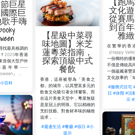
【跑馬
聖節巨星
文化遊
】國際巨
從賽馬
地歌手嗨
到百年
ooky
【星級中菜尋
雅緻
oween
味地圖】米芝
在繁華的香
尋找最具格調的
蓮粵菜指南，
（Happy Va
？2025年香港
一份獨特的優
探索頂級中式
來首個大型戶外
不僅是傳統高
樂嘉年華——
餐飲
一個蘊藏著豐
oween」 ...
文化故事的「城市
香港，這座被譽為「美食之
活小百科
都」的城市，以其豐富多元的
#服務式住宅
飲食文化吸引著全球饕客。而
日
#休閒
#活
在這片美食天堂中，粵菜無疑
示
是皇冠上的明珠。它以精緻的
烹飪技藝、對食材本味的極致
追求， ...
#週邊生活
#餐廳
#假日
#小
提示