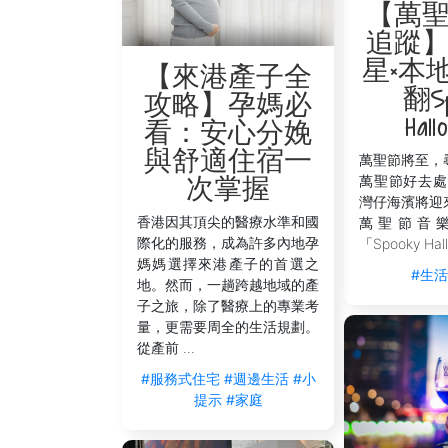
【萬
追蹤
星×本
【來港產子全
翻Sp
攻略】孕媽必
Hall
看：安心分娩
與舒適住宿一
萬聖節將至，
萬聖節好去處
次掌握
灣仔海濱將迎
香港因其頂尖的醫療水準和國
萬聖節音
際化的服務，成為許多內地孕
「Spooky Hall
媽媽選擇來港產子的首選之
#生
地。然而，一趟跨越地域的產
子之旅，除了醫療上的專業考
量，更需要周全的生活規劃。
從產前 ...
#服務式住宅
#週邊生活
#小
提示
#家庭