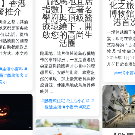
【跑馬地宜居
略】香港
化之旅
指數】在著名
餐推介
博物館
學府與頂級醫
港首
美食之都，其酒
療環繞下，開
以來都是頂尖款
一場跨越四千
啟您的高尚生
的代名詞。從精
宴，即將在香
到熱騰騰的國際
活圈
眾期待的「古
華自助餐絕對是
埃及博物館
佳方式。本文將
跑馬地，這片位於港島心臟地
2025年11月2
帶的寧靜綠洲，一直是香港頂
月31日於香港故
尖家庭與跨國專才心目中的理
#生活小百科
#
想居所。安靜的街道、綠意盎
#生活小百
廳
#商務旅客
#
然的環境，加上優質教育與醫
提示
療資源，使跑馬地成為兼具傳
統與 ...
#服務式住宅
#生活小百科
#
週邊生活
#小提示
#家庭