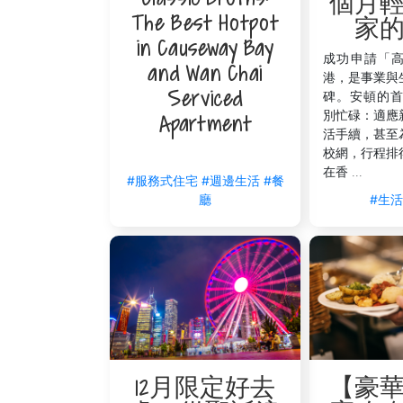
個月
立即預訂 The V 服務式公寓，輕
The Best Hotpot
家
in Causeway Bay
初到香港，安頓生活往往是開展新篇章最重要
成功申請「
天即可拎包入住。將繁瑣的行政與租務細節交給
and Wan Chai
港，是事業與
Serviced
碑。安頓的首
別忙碌：適應
Apartment
活手續，甚至
校網，行程排
在香 ...
#服務式住宅
#週邊生活
#餐
#生
廳
【豪
12月限定好去