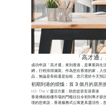
「高才通」
成功申請「高才通」來到香港，是事業與生活
網，行程排得滿當。作為您在香港的家，入住 
品，無論是長租還是短租，您只需於今天預
初期到港的煩惱：首 3 個月的居所
H3: The V 靈活方案：助您從容安居香港
香港傳統租樓市場的門檻往往令初到專才卻
境的您來說，香港服務式公寓更具靈活性，您