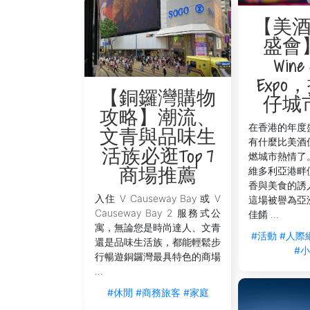
【美
盛會
Wine 
Exp
【銅鑼灣購物
仔城
攻略】潮流、
在香港的年度
文青與品味生
有什麼比美酒
活族必逛Top 7
燃城市熱情了
維多利亞港畔
商場推薦
香與美食的誘
入住 V Causeway Bay 或 V
這場被譽為亞
Causeway Bay 2 服務式公
佳餚 ...
寓，無論您是時尚達人、文青
#活動
#人際
還是品味生活族，都能輕鬆步
#
行暢遊銅鑼灣最具特色的商場
...
#休閒
#商務旅客
#家庭