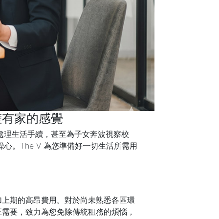
擁有家的感覺
處理生活手續，甚至為子女奔波視察校
心。The V 為您準備好一切生活所需用
加上期的高昂費用。對於尚未熟悉各區環
真正需要，致力為您免除傳統租務的煩惱，