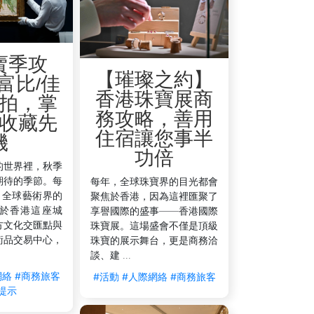
賣季攻
【璀璨之約】
富比/佳
香港珠寶展商
拍，掌
務攻略，善用
收藏先
住宿讓您事半
機
功倍
的世界裡，秋季
期待的季節。每
每年，全球珠寶界的目光都會
，全球藝術界的
聚焦於香港，因為這裡匯聚了
於香港這座城
享譽國際的盛事——香港國際
方文化交匯點與
珠寶展。這場盛會不僅是頂級
術品交易中心，
珠寶的展示舞台，更是商務洽
談、建 ...
網絡
#商務旅客
#活動
#人際網絡
#商務旅客
提示