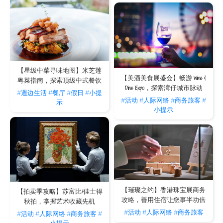
集散地，对于九龙区的装修客极为便利。
我有家庭成员同行，The V 提供哪些房型选择？
我们提供多元化的房型以配合不同人数的居住需求。单身专业人士或情侣可选择
V
Wanchai
，其设计精致的开放式单位，空间感十足且功能齐全；如果是家庭客戶，
The Hayworth
、
V Causeway Bay 2
及
V Happy Valley
分別提供一房至三房的大型
单位。相比空间受限的酒店客房，The V 的单位拥有独立的客饭厅与起居空间，其中
V Causeway Bay 2
更提供一梯一伙设计，满足住客对私人空间的要求。
【星级中菜寻味地图】米芝莲
为什么选择 The V 而非传统酒店作为长住居所？
【美酒美食展盛会】畅游 Wine &
粤菜指南，探索顶级中式餐饮
The V 最大的特色在于平衡了“酒店式服务”与“家的生活功能”。我们的住宅配备设施
Dine Expo，探索湾仔城市脉动
#週边生活
#餐厅
#假日
#小提
齐全的独立厨房及 Le Creuset 或 Cristel 高级厨具，让装修或回流住客能如常下厨，
#活动
#人际网络
#商务旅客
#
示
维持健康的饮食习惯，这在酒店长住难以实现。此外，我们提供比酒店更宽敞的储物
小提示
空间，结合专业的家务管理服务，让您在繁忙的过渡期中仍能享受高质量的居家生
活。
【璀璨之约】香港珠宝展商务
【拍卖季攻略】苏富比/佳士得
攻略，善用住宿让您事半功倍
秋拍，掌握艺术收藏先机
#活动
#人际网络
#商务旅客
#活动
#人际网络
#商务旅客
#