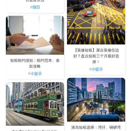
古迹及景点
#假日
【装修短租】屋企装修住边
好？盘点短租三个月最好选
短租租约须知：租约范本、条
择！
款攻略
#小提示
#小提示
港岛短租选择：湾仔、铜锣湾