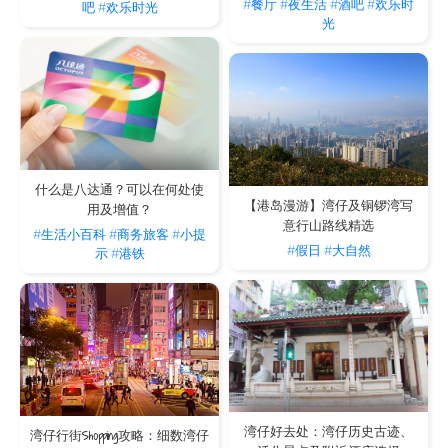
#餐厅
#夜生活
#酒吧
#欢乐时
吧
#欢乐时光
光
什么是八达通？可以在何处使
【港岛漫游】湾仔及铜锣湾写
用及增值？
意行山路线精选
#生活小百科
#商务旅客
#小提
#假日
#大自然
示
#港铁
湾仔好去处：湾仔历史古迹、
湾仔行街Shopping攻略：细数湾仔