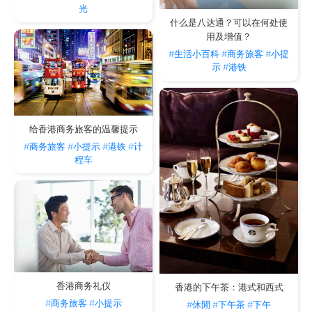
光
什么是八达通？可以在何处使
用及增值？
#生活小百科
#商务旅客
#小提
示
#港铁
给香港商务旅客的温馨提示
#商务旅客
#小提示
#港铁
#计
程车
香港商务礼仪
香港的下午茶：港式和西式
#商务旅客
#小提示
#休閒
#下午茶
#下午