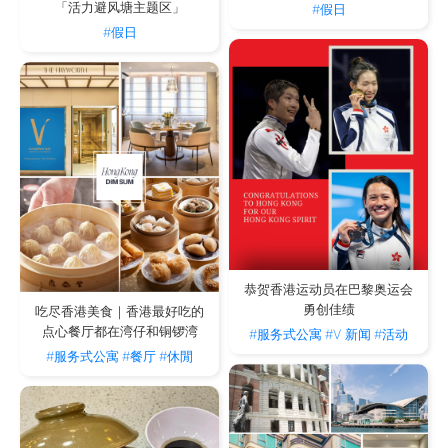
「活力避风塘主题区」
#假日
#假日
恭贺香港运动员在巴黎奥运会
勇创佳绩
吃尽香港美食｜香港最好吃的
点心餐厅都在湾仔和铜锣湾
#服务式公寓
#V 新闻
#活动
#服务式公寓
#餐厅
#休閒