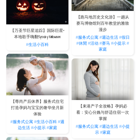
总而言之，如果您是短暂居住并且只有几天的时间来体验一个城市，酒店或许能够提
供您的一切所需。然而，我们认为
服务式住宅
有一个特殊的定位 -为所有住在我们住
宅的客人打造一个类似家庭的美好体验，无论时间长短，往往比酒店房间更有价值。
【跑马地历史文化游】一趟从
赛马博物馆到百年教堂的雅致
欢迎
联络我们
，以了解更多有关入住服务式住宅的信息，或探索位于
铜锣湾怡和街
、
漫步
铜锣湾铜锣湾道
、
跑马地
及
湾仔
的服务式住宅。
【万圣节巨星追踪】国际巨星×
本地歌手嗨翻Spooky Halloween
#服务式公寓
#週边生活
#假日
关于 The V 服务式住宅的常见问题
#休閒
#活动
#赛马
#小提示
#
#生活小百科
我正计划回港探亲或因家居装修需短期暂住，The
家庭
V 的租期如何计算？
与一般酒店按日收费不同，The V 的服务式住宅提供月租长住服务。这种模式特别适
合需要稳定居所的回流人士或装修住客。相比酒店，月租模式不仅价格更具竞争力，
更能避免频繁搬迁的困扰。The V 的服务式住宅适合应对过渡期住宿，也为长租住客
提供安心舒适的空间与完善配套，让您在过渡期间享有更高的居住稳定性。
The V 的地理位置對回流人士或裝修監工有什麼實
際便利？
The V 的物业均坐落于香港核心交通枢纽，能极大化您的生活效率：
【尊尚产后休养】服务式住宅
【来港产子全攻略】孕妈必
V Causeway Bay
&
V Causeway Bay 2
：分别位于铜锣湾怡和街 9 号及铜
打造孕妈与宝宝的奢华坐月新
看：安心分娩与舒适住宿一次
锣湾道 25 号，步行 3 分钟及 5 分钟即达铜锣湾港铁站，邻近大型百货及生
体验
活超市，可享受市中心的便利，亦方便回流人士处理各类琐事。
掌握
#服务式公寓
#生活小百科
#週
V Wanchai
：位于湾仔谢斐道 180号，步行 3 分钟即达湾仔建材及家具名店
#服务式公寓
#週边生活
#小提
边生活
#小提示
#家庭
街骆克道，是装修住客亲自选料及回现场监工的最佳据点。
示
#家庭
The Lodge by V
：位于西九龙广东道 535 号，邻近柯士甸站及高铁西九龙
站，除了方便往返内地，乘车仅约 10 分钟即可直达旺角及太子的家居建材