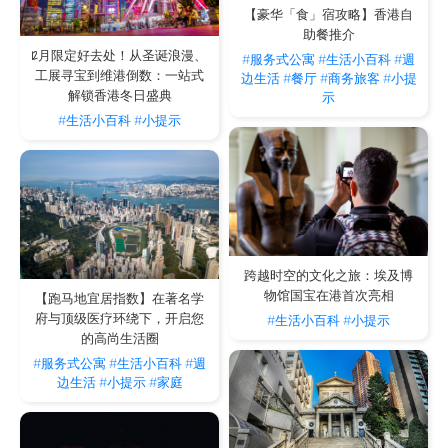
【豪华「食」宿攻略】香港自
一房套房
助餐推介
12月限定好去处！从圣诞浪漫、
#服务式公寓
#生活小百科
#週
设有独立的睡房与客饭厅，提供更高的私隐度与生活空间。此类房型尤其适合小家
工展寻宝到维港倒数：一站式
边生活
#餐厅
#商务旅客
#小提
庭、情侣，或是需要独立工作空间的商务人士。
解锁香港冬日盛典
示
#生活小百科
#小提示
两房套房
宽敞明亮，设计充分考虑到家庭或多人合租的需求。这类单位设有独立厨房、客饭厅
及多个睡房，提供更舒适与安心的长期居住环境。
豪华单位
这些房型空间更为宽敞，配备升级设施与更高品质的装修，为追求高质量生活与舒适
度的住客而设。
跨越时空的文化之旅：埃及博
物馆国宝在港首次亮相
【跑马地宜居指数】在著名学
特色单位
府与顶级医疗环绕下，开启您
#生活小百科
#小提示
的高尚生活圈
对于追求独特生活体验的住客，部分物业设有如拥有上下两层设计的复式单位、附设
露台或天台的单位，为您打造犹如置身于私人住宅的尊贵感受。
#服务式公寓
#生活小百科
#週
边生活
#小提示
#家庭
每间房型均配备齐全家俬、厨房设备、Wi-Fi、智能电视等，让住客即拎包入住，享
受无忧生活。无论您是追求极简生活、需要独立工作空间，还是与家人同住，服务式
住宅都能提供量身订做的方案，让您找到理想的安居之所。