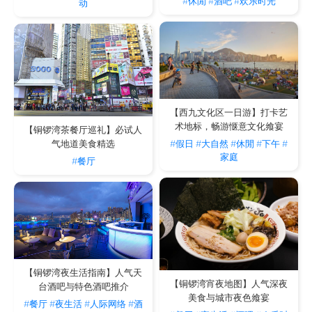
#休閒
#酒吧
#欢乐时光
动
【西九文化区一日游】打卡艺
术地标，畅游惬意文化飨宴
【铜锣湾茶餐厅巡礼】必试人
#假日
#大自然
#休閒
#下午
#
气地道美食精选
家庭
#餐厅
【铜锣湾夜生活指南】人气天
【铜锣湾宵夜地图】人气深夜
台酒吧与特色酒吧推介
美食与城市夜色飨宴
#餐厅
#夜生活
#人际网络
#酒