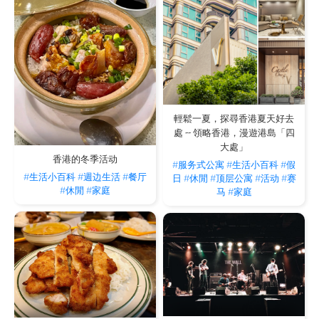
輕鬆一夏，探尋香港夏天好去
處 -- 領略香港，漫遊港島「四
大處」
香港的冬季活动
#服务式公寓
#生活小百科
#假
#生活小百科
#週边生活
#餐厅
日
#休閒
#顶层公寓
#活动
#赛
#休閒
#家庭
马
#家庭