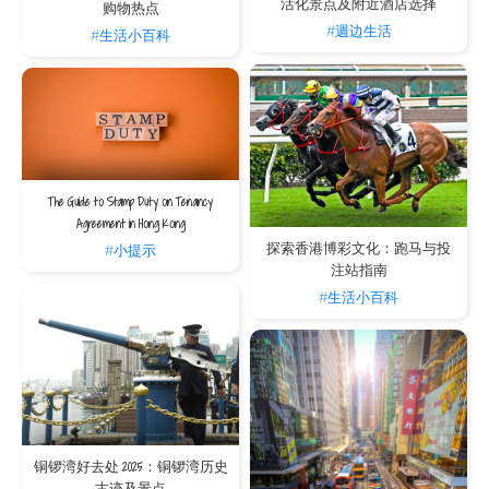
活化景点及附近酒店选择
购物热点
#週边生活
#生活小百科
The Guide to Stamp Duty on Tenancy
Agreement in Hong Kong
探索香港博彩文化：跑马与投
#小提示
注站指南
#生活小百科
铜锣湾好去处 2025：铜锣湾历史