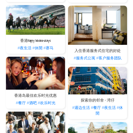
香港Happy Wednesdays
#夜生活
#休閒
#赛马
入住香港服务式住宅的好处
#服务式公寓
#客户服务团队
香港岛最佳欢乐时光优惠
探索你的邻舍 - 湾仔
#餐厅
#酒吧
#欢乐时光
#週边生活
#餐厅
#夜生活
#休
閒