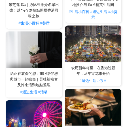
米芝蓮 2026｜必比登推介名單出
地推介与 The V 精英生活圈
尽享便利交通及生活配套
爐！以 The V 為據點開展香港尋
#生活小百科
#週边生活
#小提
地理位置是服务式住宅的另一大优势。它们大多选址于市区核心地段或交通枢纽，方
味之旅
示
便住客出入。以 The V 旗下物业为例，其服务式住宅便分布于跑马地、铜锣湾及湾
#生活小百科
#餐厅
仔等黄金地段，邻近地铁站、巴士站及主要商业区。无论是上班、上学、购物或娱
乐，住客都能轻松前往，大幅节省通勤时间，尽享便捷都市生活。
满足多元居住需求
服务式住宅的弹性租期，使其能满足多元化的居住需求。无论是需要短期或长期住宿
的本地或海外学生，追求酒店式服务又有家的感觉的商务旅客或短租人士，还是需要
舒适稳定居所的家庭及外派专业人士，服务式住宅都能提供量身订做的方案。它不仅
适合应对过渡期住宿，也为长租住客提供安心舒适的空间与完善配套，让您在不同人
农历新年将至｜在香港过新
生阶段都能找到理想的安居之所。
年，从年宵花市开始
給正在哀傷的您：THE V陪伴您
與城市一起癒傷｜災後祈禱會
#週边生活
#假日
服务式住宅的房间种类
及悼念活動地點整理
服务式住宅提供多样化的房型，以满足不同住客的空间和预算需求，从精致的单人套
#週边生活
#活动
房到宽敞的家庭式公寓应有尽有。
开放式套房
设计紧凑而实用，空间灵活，配备齐全的家俬与厨具，是单身人士或情侣的理想之
选，让您即时拎包入住，享受无忧生活。