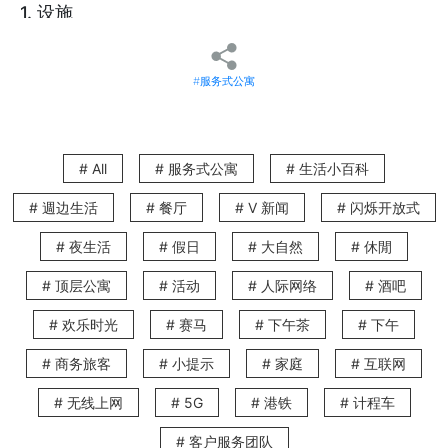
1. 设施
酒店和服务式公寓的主要分别在于设施不同。由于客人经常在服务式公寓逗留较长时
间，服务式住宅的日用品一应俱全，让客人有宾至如归的感觉。这些必需品包括一个
设备齐全，有锅子及餐具以及有洗衣和干衣机的厨房。住在服务式公寓的客户可以随
#服务式公寓
意烹饪自己喜欢的佳肴，并随时随地洗衣服，就像他们在家里一样。与此同时，他们
仍然享受酒店提供的许多服务，包括定期清洁和Wi-Fi。
酒店的客人可以在客房内享受较少的设施，除了迷你雪柜，热水壶或咖啡机外，大多
数设施仅包括桌子，床和衣柜等基本家私。因此，酒店客人通常在酒店或邻近的餐厅
用餐。此外，即便是有提供洗衣服务，洗任何衣物都需要支付额外的费用。
# All
# 服务式公寓
# 生活小百科
# 週边生活
# 餐厅
# V 新闻
# 闪烁开放式
2. 融入本地生活
撇除家私和设施的分别，生活在服务式公寓的主要吸引力是和当地人一样体验城市生
# 夜生活
# 假日
# 大自然
# 休閒
活！住在服务式住宅里的客人身处一个真正的本地社区，比起远离社区身处酒店中的
游客少了隔阂。住在酒店时常令人觉得不自在，这种体验也并不能反映出当地的生活
方式。有见及此，The V的服务式住宅位于香港最有活力社区 - 铜锣湾，湾仔和跑马
# 顶层公寓
# 活动
# 人际网络
# 酒吧
地 - 让您体验真正的香港生活。
# 欢乐时光
# 赛马
# 下午茶
# 下午
3. 自由
# 商务旅客
# 小提示
# 家庭
# 互联网
在服务式住宅早餐永不截止，每日都有清洁服务，前台电话也可以随意使用。无论何
时您都可以不受限制地自由行动。这种自由使得住在服务式住宅比住酒店更有隐私。
# 无线上网
# 5G
# 港铁
# 计程车
# 客户服务团队