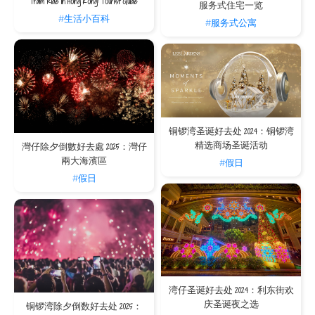
Tram Ride in Hong Kong: Tourist Guide
服务式住宅一览
#生活小百科
#服务式公寓
铜锣湾圣诞好去处 2024：铜锣湾
精选商场圣诞活动
灣仔除夕倒數好去處 2025：灣仔
兩大海濱區
#假日
#假日
湾仔圣诞好去处 2024：利东街欢
庆圣诞夜之选
铜锣湾除夕倒数好去处 2025：