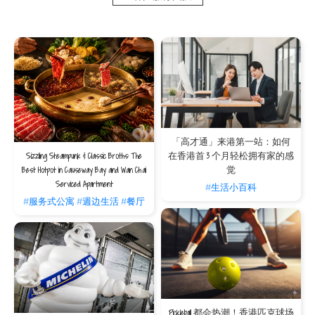
4. 量身订做的体验
随着单位和空房的减少，服务式住宅的客人可以更熟悉员工，因为我们的团队通常会
在住宿期间认识客人。在酒店里，尤其是那些人员流失率高，每天都有大量客人进出
的酒店很难有这样的体验。
5. 长租的长处
大多数服务式公寓可以为长期住宿提供大幅折扣，而酒店则不提供灵活的价格，一般
按住宿日数收费。这些折扣累积效果明显，使得在服务式住宅住宿数周，数月甚至数
年比在酒店中更加实惠。与家人或团体住在一起时，人均成本节约特别大，因为酒店
通常每人收取额外费用，而服务式住宅则通常不收取额外费用。
「高才通」来港第一站：如何
Sizzling Steampunk & Classic Broths: The
在香港首 3 个月轻松拥有家的感
服务式住宅的优势
Best Hotpot in Causeway Bay and Wan Chai
觉
Serviced Apartment
服务式住宅正逐渐成为现代都市人的理想居住选择，其概念完美融合了酒店的便利与
#生活小百科
家的舒适，为不同需求的人群提供灵活且高效的住宿方案。
#服务式公寓
#週边生活
#餐厅
酒店级服务 × 灵活实惠月租
服务式住宅完美融合了酒店的专业管理与家的舒适，提供每日房间清洁、24小时前
台、保安、洗衣等贴心服务。其核心优势在于，相比传统酒店，服务式住宅按月计算
租金，长租价格更具竞争力。您不但能以更具成本效益的方式享受媲美酒店的优质服
务，还能省却传统租赁的繁琐事宜，如处理水电帐单、网络设定等，让生活回归简
单，降低长期住宿成本的同时，享受着高质素生活。
Pickleball 都会热潮！香港匹克球场