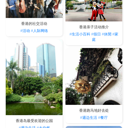
香港的社交活动
香港亲子活动推介
#活动
#人际网络
#生活小百科
#假日
#休閒
#家
庭
香港跑马地好去处
#週边生活
#餐厅
香港岛最受欢迎的公园
#週边生活
#大自然