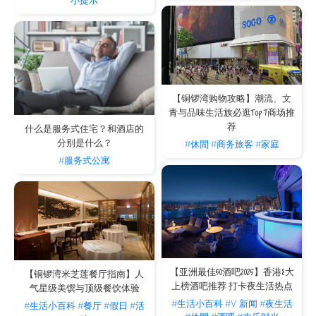
小提示
【铜锣湾购物攻略】潮流、文
青与品味生活族必逛Top 7商场推
荐
什么是服务式住宅？和酒店的
分别是什么？
#休閒
#商务旅客
#家庭
#服务式公寓
【亚洲最佳50酒吧2025】香港8大
【铜锣湾米芝莲餐厅指南】人
上榜酒吧推荐 打卡夜生活热点
气星级美馔与顶级餐饮体验
#生活小百科
#V 新闻
#夜生活
#生活小百科
#餐厅
#假日
#活