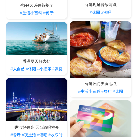
香港现场音乐蒲点
湾仔5大必去茶餐厅
#休閒
#酒吧
#生活小百科
#餐厅
香港夏天好去处
#大自然
#休閒
#小提示
#家庭
香港热门美食地点
#生活小百科
#餐厅
#休閒
香港好去处 天台酒吧推介
#餐厅
#夜生活
#酒吧
#欢乐时